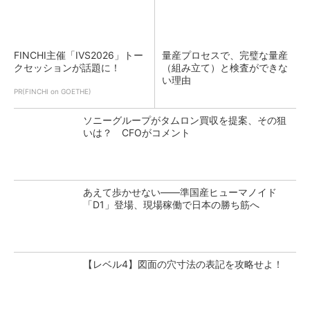
FINCHI主催「IVS2026」トー
量産プロセスで、完璧な量産
クセッションが話題に！
（組み立て）と検査ができな
い理由
PR(FINCHI on GOETHE)
ソニーグループがタムロン買収を提案、その狙
いは？ CFOがコメント
あえて歩かせない――準国産ヒューマノイド
「D1」登場、現場稼働で日本の勝ち筋へ
【レベル4】図面の穴寸法の表記を攻略せよ！