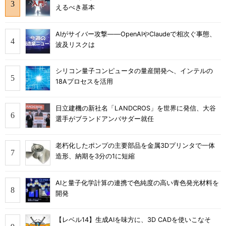
えるべき基本
AIがサイバー攻撃――OpenAIやClaudeで相次ぐ事態、
波及リスクは
シリコン量子コンピュータの量産開発へ、インテルの
18Aプロセスを活用
日立建機の新社名「LANDCROS」を世界に発信、大谷
選手がブランドアンバサダー就任
老朽化したポンプの主要部品を金属3Dプリンタで一体
造形、納期を3分の1に短縮
AIと量子化学計算の連携で色純度の高い青色発光材料を
開発
【レベル14】生成AIを味方に、3D CADを使いこなそ