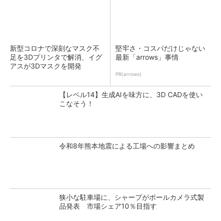
新型コロナで深刻なマスク不
堅牢さ・コスパだけじゃない
足を3Dプリンタで解消、イグ
最新「arrows」事情
アスが3Dマスクを開発
PR(arrows)
【レベル14】生成AIを味方に、3D CADを使い
こなそう！
令和8年熊本地震による工場への影響まとめ
狭小な駐車場に、シャープがポールカメラ式製
品発表 市場シェア10％目指す