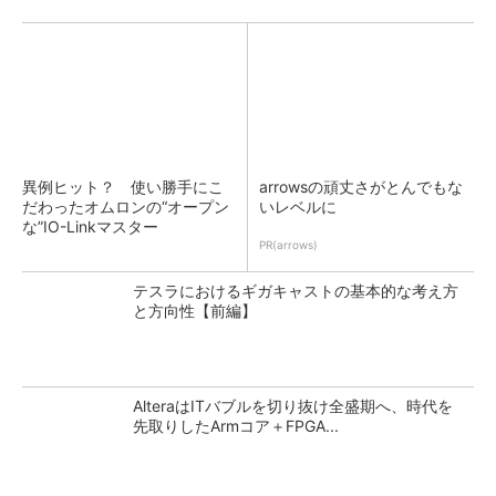
異例ヒット？ 使い勝手にこ
arrowsの頑丈さがとんでもな
だわったオムロンの“オープン
いレベルに
な”IO-Linkマスター
PR(arrows)
テスラにおけるギガキャストの基本的な考え方
と方向性【前編】
AlteraはITバブルを切り抜け全盛期へ、時代を
先取りしたArmコア＋FPGA...