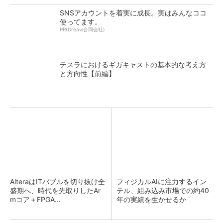
SNSアカウントを着実に成長。実はみんなココ
使ってます。
PR(Dreaw合同会社)
テスラにおけるギガキャストの基本的な考え方
と方向性【前編】
AlteraはITバブルを切り抜け全
フィジカルAIに注力するイン
盛期へ、時代を先取りしたAr
テル、組み込み市場での約40
mコア＋FPGA...
年の実績を生かせるか