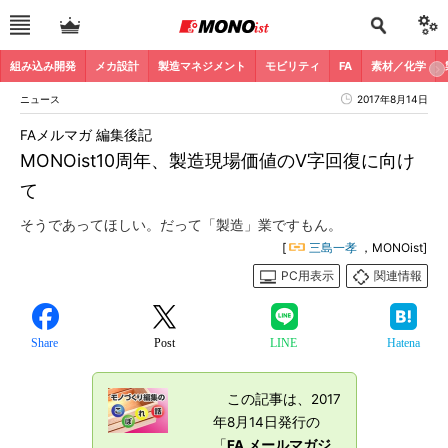
組み込み開発
メカ設計
製造マネジメント
モビリティ
FA
素材／化学
ニュース
2017年8月14日
FAメルマガ 編集後記
MONOist10周年、製造現場価値のV字回復に向け
て
そうであってほしい。だって「製造」業ですもん。
[
三島一孝
，MONOist]
PC用表示
関連情報
Share
Post
LINE
Hatena
この記事は、2017
年8月14日発行の
「
FA メールマガジ