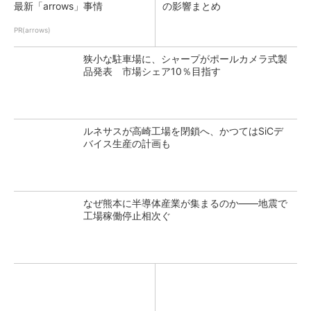
最新「arrows」事情
の影響まとめ
PR(arrows)
狭小な駐車場に、シャープがポールカメラ式製
品発表 市場シェア10％目指す
ルネサスが高崎工場を閉鎖へ、かつてはSiCデ
バイス生産の計画も
なぜ熊本に半導体産業が集まるのか――地震で
工場稼働停止相次ぐ