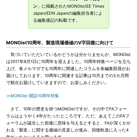
ン
」に掲載されたMONOist/EE Times
Japan/EDN Japanの編集担当者によ
る編集後記の転載です。
MONOist10周年、製造現場価値のV字回復に向けて
気づいていただいているかどうかは分かりませんが、MONOist
は2017年8月1日に10周年を迎えました。10周年特集ページを立ち
上げ、各メルマガでも10周年に関連したコラムを各編集部員がお
届けしております。10周年に関連する記事は10月までの3カ月間
で順次お届けしていきますので、お楽しみください。
≫MONOist 開設10周年特集
さて、10年の歴史を持つMONOistですが、その中でFAフォー
ラムはようやく4年がたったところです。ただ、あえてこのFAフ
ォーラムが誕生した前後に意味を与えるとすると、FAが深くかか
わる「製造」に関する価値の見直しが進み、回復軌道に入った4