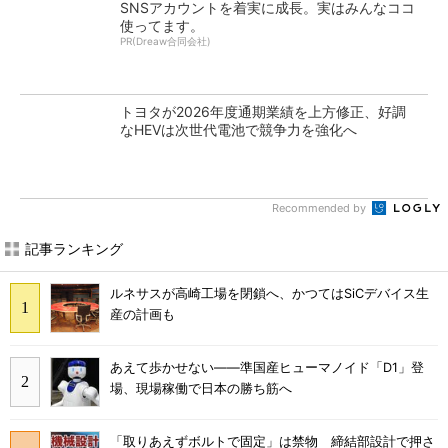
SNSアカウントを着実に成長。実はみんなココ
使ってます。
PR(Dreaw合同会社)
トヨタが2026年度通期業績を上方修正、好調
なHEVは次世代電池で競争力を強化へ
Recommended by
記事ランキング
ルネサスが高崎工場を閉鎖へ、かつてはSiCデバイス生
産の計画も
あえて歩かせない――準国産ヒューマノイド「D1」登
場、現場稼働で日本の勝ち筋へ
「取りあえずボルトで固定」は禁物 締結部設計で押さ