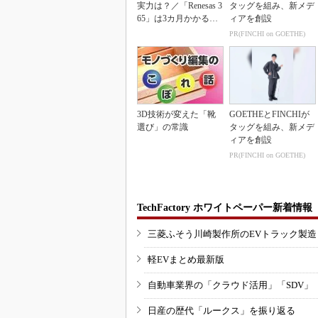
実力は？／「Renesas 3
タッグを組み、新メデ
65」は3カ月かかる作
ィアを創設
業が1...
PR(FINCHI on GOETHE)
3D技術が変えた「靴
GOETHEとFINCHIが
選び」の常識
タッグを組み、新メデ
ィアを創設
PR(FINCHI on GOETHE)
TechFactory ホワイトペーパー新着情報
三菱ふそう川崎製作所のEVトラック製
軽EVまとめ最新版
自動車業界の「クラウド活用」「SDV」
日産の歴代「ルークス」を振り返る