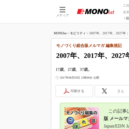
工
産
メディア
脱
つながる技術
AI×技術
MONOist
>
モビリティ
>
2007年、2017年、2027
つながる工場
AI×設備
つながるサービ
Physical
モノづくり総合版メルマガ 編集後記
2007年、2017年、2027
17歳、27歳、37歳。
2017年08月03日 12時00分 公開
印刷する
見る
この記事は、
版 メールマ
Japan/E