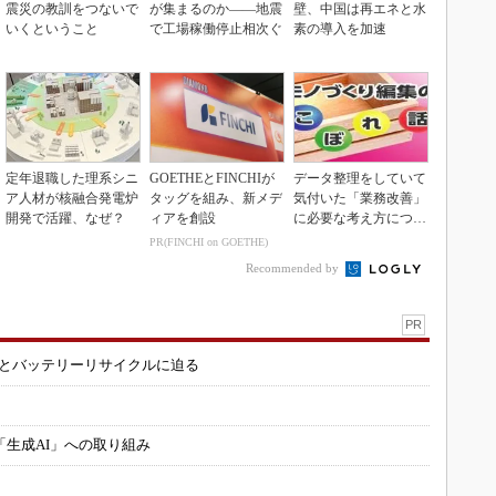
震災の教訓をつないで
が集まるのか――地震
壁、中国は再エネと水
いくということ
で工場稼働停止相次ぐ
素の導入を加速
定年退職した理系シニ
GOETHEとFINCHIが
データ整理をしていて
ア人材が核融合発電炉
タッグを組み、新メデ
気付いた「業務改善」
開発で活躍、なぜ？
ィアを創設
に必要な考え方につい
て
PR(FINCHI on GOETHE)
Recommended by
PR
造とバッテリーリサイクルに迫る
「生成AI」への取り組み