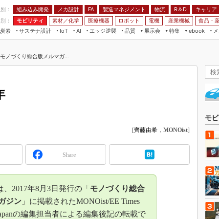
程別：
組み込み開発
メカ設計
製造マネジメント
物流
R＆D
キャリア
FA
業別：
モビリティ
素材／化学
医療機器
ロボット
電機
産業機械
食品・
炭素
サステナ設計
エッジ逆襲
品質
展示会
特集
メ
IoT
AI
ebook
伝承
組み込み開発
CEATEC
読者調査まとめ
編集後記
年：モノづくり総合版メルマガ...
JIMTOF
保全
メカ設計
つながるクルマ
組込み/エッジ コンピューティング
ス
 AI
製造マネジメント
5G
展＆IoT/5Gソリューション展
VR／AR
FA
年
IIFES
モビリティ
フィールドサービス
国際ロボット展
素材／化学
FPGA
モビ
ジャパンモビリティショー
[
齊藤由希
，
MONOist
]
組み込み画像技術
TECHNO-FRONTIER
組み込みモデリング
人テク展
Share
Windows Embedded
スマート工場EXPO
車載ソフト開発
EdgeTech+
2017年8月3日発行の「
モノづくり総合
ISO26262
日本ものづくりワールド
ガジン
」に掲載されたMONOist/EE Times
無償設計ツール
DN Japanの編集担当者による編集後記の転載で
AUTOMOTIVE WORLD