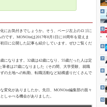
3Dプリンタ
産業オープンネット展
デジタルツインとCAE
S＆OP
インダストリー4.0
る変化にお気付きでしょうか。そう、ページ左上のロゴに
イノベーション
いるのです。MONOistは2017年8月1日に10周年を迎えま
製造業ビッグデータ
開設初日に公開した記事も紹介しています。ぜひご覧くだ
メイドインジャパン
植物工場
歳になります。32歳は42歳になり、55歳だった人は定
知財マネジメント
た筆者は27歳になりました（その間、大学受験、就職
海外生産
らずの土地への転勤、転職活動など結構盛りだくさんで
グローバル設計・開発
制御セキュリティ
変化がありましたか。先日、MONOist編集部の面々
新型コロナへの対応
ろとしゃべる機会がありました。