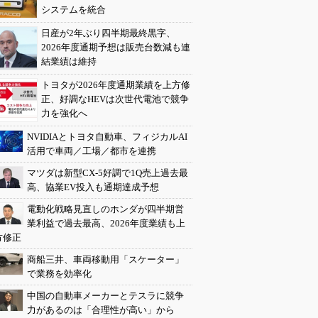
システムを統合
日産が2年ぶり四半期最終黒字、
2026年度通期予想は販売台数減も連
結業績は維持
トヨタが2026年度通期業績を上方修
正、好調なHEVは次世代電池で競争
力を強化へ
NVIDIAとトヨタ自動車、フィジカルAI
活用で車両／工場／都市を連携
マツダは新型CX-5好調で1Q売上過去最
高、協業EV投入も通期達成予想
電動化戦略見直しのホンダが四半期営
業利益で過去最高、2026年度業績も上
方修正
商船三井、車両移動用「スケーター」
で業務を効率化
中国の自動車メーカーとテスラに競争
力があるのは「合理性が高い」から