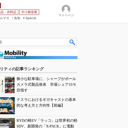
薬品・衣料品
中小製造業
マイページ
ルマガ
告知
Special
リティの記事ランキング
狭小な駐車場に、シャープがポール
カメラ式製品発表 市場シェア10％
目指す
テスラにおけるギガキャストの基本
的な考え方と方向性【前編】
BYDの軽EV「ラッコ」は世界初の軽
SDV、新開発の「X-PACK」に電動