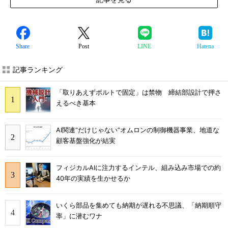
Share
Post
LINE
Hatena
記事ランキング
「取りあえずボルトで固定」は禁物 締結部設計で押さ
えるべき基本
AI関連“だけじゃない”オムロンの制御機器事業、地道な
顧客基盤強化が結実
フィジカルAIに注力するインテル、組み込み市場での約
40年の実績を生かせるか
いくら部品を集めても納期が遅れる不思議、「納期順守
率」に潜むワナ