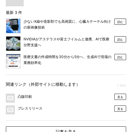
最新 3 件
少ないX線や造影剤でも高画質に、心臓カテーテル向け
読む
の新画像技術
NVIDIAがアステラスや富士フイルムと連携、AIで医療
読む
分野支援へ
医療文書の作成時間を30分から5分へ、生成AIで現場の
読む
業務効率化
関連リンク（外部サイトに移動します）
2 links
凸版印刷
見る
プレスリリース
見る
記事を見る