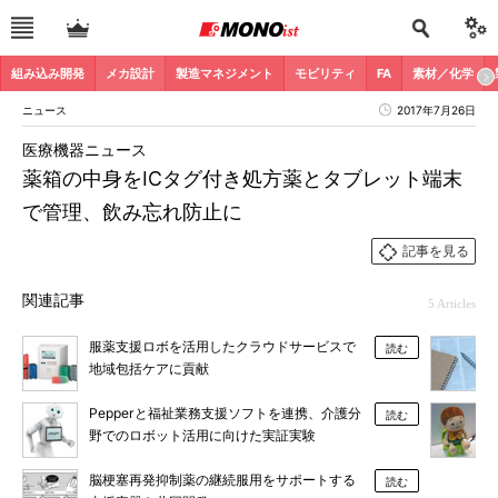
組み込み開発
メカ設計
製造マネジメント
モビリティ
FA
素材／化学
ニュース
2017年7月26日
医療機器ニュース
薬箱の中身をICタグ付き処方薬とタブレット端末
で管理、飲み忘れ防止に
記事を見る
関連記事
5 Articles
服薬支援ロボを活用したクラウドサービスで
読む
地域包括ケアに貢献
Pepperと福祉業務支援ソフトを連携、介護分
読む
野でのロボット活用に向けた実証実験
脳梗塞再発抑制薬の継続服用をサポートする
読む