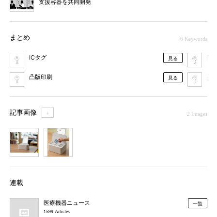
支援容器を共同開発
まとめ
6 Keywords
ICタグ
実
見る
凸版印刷
共
見る
記事画像
＋
2 Images
1
2
連載
医療機器ニュース
一覧
1599 Articles