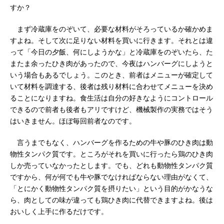
すか？
まず冷蔵庫をのぞいて、必要な材料がそろっているか確かめま
すよね。そして次に足りない材料を買いに行きます。それとは違
って「今日の夕飯、何にしようかな」と冷蔵庫をのぞいたら、た
またま余ったひき肉があったので、今夜はハンバーグにしようと
いう場合もあるでしょう。このとき、前者はメニューが確定して
いて材料を調達する、後者は残り材料に合わせてメニューを決め
ることになりますね。食生活は自分の好きなようにコントロール
できるので前者も後者もアリですけど、機械製作の実務ではそう
はいきません。ほぼ毎回前者なのです。
言うまでもなく、ハンバーグを作るための牛や豚のひき肉は動
物性タンパク質です。ところがそれを買いに行ったら鶏のひき肉
しか売っていなかったとします。でも、どれも動物性タンパク質
ですから、何が何でも牛や豚でなければならない理由がなくて、
「とにかく動物性タンパク質を摂りたい」という目的がかなうな
ら、肉としての味が違っても鶏ひき肉に代替できますよね。後は
おいしく上手に作るだけです。