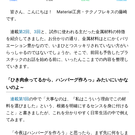
皆さん、こんにちは！ Material工房・テクノフレキスの藤崎
です。
連載
第2回
、
3回
と、試作に使われる主だった金属材料の特徴
を紹介してきました。お分かりの通り、金属材料はとにかくバリ
エーション豊かなので、いまひとつスッキリされていない方がい
らっしゃるのではないでしょうか。そこで、前回も予告したプラ
スチックのお話を始める前に、いったんここまでの内容を整理し
ていきます。
「ひき肉余ってるから、ハンバーグ作ろっ」みたいにいかな
いのよ～
連載第1回
の中で「大事なのは、『私はこういう理由でこの材
料を選びました』という、根拠を明確にするセンスを身に付ける
こと」と書きましたが、これを分かりやすく日常生活の中で例え
てみます。
「今夜はハンバーグを作ろう」と思ったら、まず先に何をしま