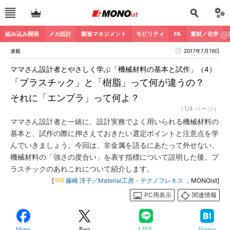
組み込み開発
メカ設計
製造マネジメント
モビリティ
FA
素材／化学
連載
2017年7月19日
ママさん設計者とやさしく学ぶ「機械材料の基本と試作」（4）
「プラスチック」と「樹脂」って何が違うの？
それに「エンプラ」って何よ？
（1/4 ページ）
ママさん設計者と一緒に、設計実務でよく用いられる機械材料の
基本と、試作の際に押さえておきたい選定ポイントと注意点を学
んでいきましょう。今回は、非金属を語るにあたって外せない、
機械材料の「強さの度合い」を表す指標について説明した後、プ
ラスチックのあれこれについて紹介します。
[
藤崎 淳子／Material工房・テクノフレキス
，MONOist]
PC用表示
関連情報
Share
Post
LINE
Hatena