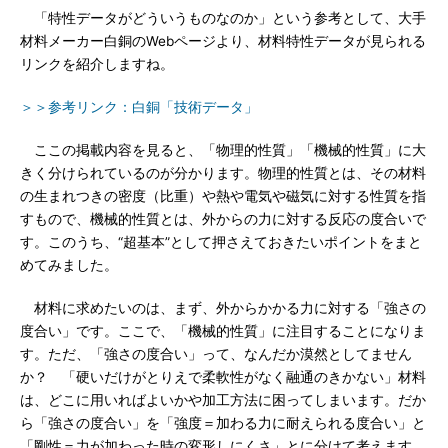
「特性データがどういうものなのか」という参考として、大手
材料メーカー白銅のWebページより、材料特性データが見られる
リンクを紹介しますね。
＞＞参考リンク：白銅「技術データ」
ここの掲載内容を見ると、「物理的性質」「機械的性質」に大
きく分けられているのが分かります。物理的性質とは、その材料
の生まれつきの密度（比重）や熱や電気や磁気に対する性質を指
すもので、機械的性質とは、外からの力に対する反応の度合いで
す。このうち、“超基本”として押さえておきたいポイントをまと
めてみました。
材料に求めたいのは、まず、外からかかる力に対する「強さの
度合い」です。ここで、「機械的性質」に注目することになりま
す。ただ、「強さの度合い」って、なんだか漠然としてません
か？ 「硬いだけがとりえで柔軟性がなく融通のきかない」材料
は、どこに用いればよいかや加工方法に困ってしまいます。だか
ら「強さの度合い」を「強度＝加わる力に耐えられる度合い」と
「剛性＝力が加わった時の変形しにくさ」とに分けて考えます。