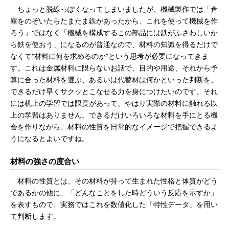
ちょっと脱線っぽくなってしまいましたが、機械製作では「倉
庫をのぞいたらたまたま鉄があったから、これを使って機械を作
ろう」ではなく「機械を構成するこの部品には鉄がふさわしいか
ら鉄を使おう」になるのが普通なので、材料の知識を得るだけで
なくて“材料に何を求めるのか”という思考が必要になってきま
す。これは金属材料に限らないお話で、目的や用途、それから予
算に合った材料を選ぶ、あるいは代替材は何かといった判断を、
できるだけ早くサクッとこなせる力を身につけたいのです。それ
には机上の学習では限度があって、やはり実際の材料に触れる以
上の学習はありません。できるだけいろいろな材料を手にとる機
会を作りながら、材料の性質を日常的なイメージで把握できるよ
うになるとよいですね。
材料の強さの度合い
材料の性質とは、その材料が持って生まれた性格と体質がどう
であるかの他に、「どんなことをした時どういう反応を示すか」
を表すもので、実務ではこれを数値化した「特性データ」を用い
て判断します。