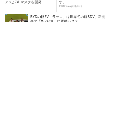
アスが3Dマスクを開発
す。
PR(Dreaw合同会社)
BYDの軽EV「ラッコ」は世界初の軽SDV、新開
発の「X-PACK」に電動システ...
ペロブスカイト太陽電池の量産に有効なイン
ク、従来比で1.5倍の性能向上
【レベル14】生成AIを味方に、3D CADを使い
こなそう！