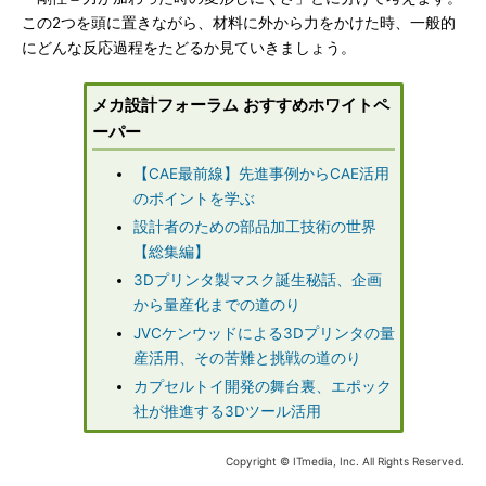
この2つを頭に置きながら、材料に外から力をかけた時、一般的
にどんな反応過程をたどるか見ていきましょう。
メカ設計フォーラム おすすめホワイトペ
ーパー
【CAE最前線】先進事例からCAE活用
のポイントを学ぶ
設計者のための部品加工技術の世界
【総集編】
3Dプリンタ製マスク誕生秘話、企画
から量産化までの道のり
JVCケンウッドによる3Dプリンタの量
産活用、その苦難と挑戦の道のり
カプセルトイ開発の舞台裏、エポック
社が推進する3Dツール活用
Copyright © ITmedia, Inc. All Rights Reserved.