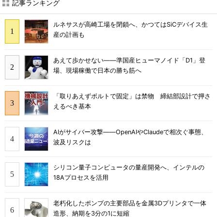
記事ランキング
ルネサスが高崎工場を閉鎖へ、かつてはSiCデバイス生
産の計画も
あえて歩かせない――準国産ヒューマノイド「D1」登
場、現場稼働で日本の勝ち筋へ
「取りあえずボルトで固定」は禁物 締結部設計で押さ
えるべき基本
AIがサイバー攻撃――OpenAIやClaudeで相次ぐ事態、
波及リスクは
シリコン量子コンピュータの量産開発へ、インテルの
18Aプロセスを活用
老朽化したポンプの主要部品を金属3Dプリンタで一体
造形、納期を3分の1に短縮