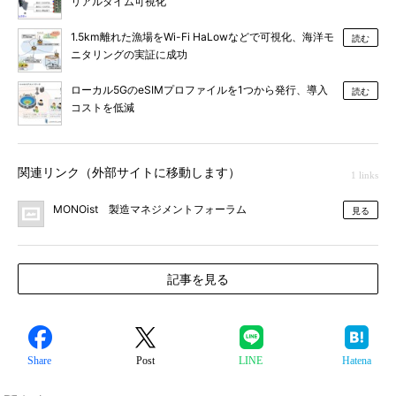
リアルタイム可視化
1.5km離れた漁場をWi-Fi HaLowなどで可視化、海洋モ
読む
ニタリングの実証に成功
ローカル5GのeSIMプロファイルを1つから発行、導入
読む
コストを低減
関連リンク（外部サイトに移動します）
1 links
MONOist 製造マネジメントフォーラム
見る
記事を見る
Share
Post
LINE
Hatena