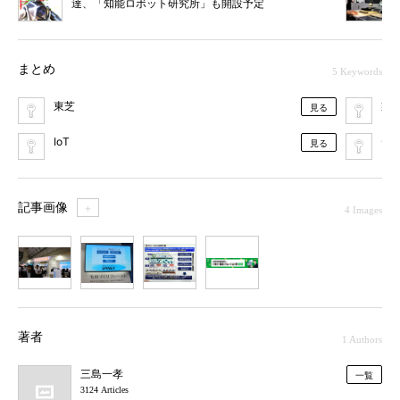
達、「知能ロボット研究所」も開設予定
まとめ
5 Keywords
東芝
製
見る
IoT
デ
見る
記事画像
＋
4 Images
1
2
3
4
著者
1 Authors
三島一孝
一覧
3124 Articles