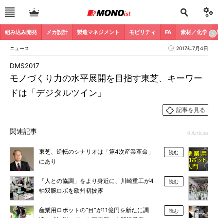
組み込み開発
メカ設計
製造マネジメント
モビリティ
FA
素材／化学
ニュース
2017年7月4日
DMS2017
モノづくり力の水平展開を目指す東芝、キーワー
ドは「デジタルツイン」
記事を見る
関連記事
6 Articles
東芝、逆転のシナリオは「第4次産業革命」
読む
にあり
「人との協調」をより身近に、川崎重工が4
読む
軸双腕ロボを欧州初披露
産業用ロボットの“目”が11億円を新たに調
読む