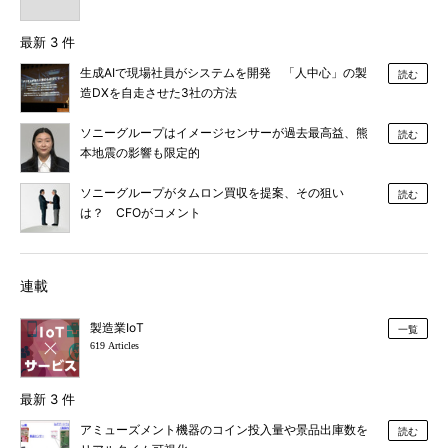
最新 3 件
生成AIで現場社員がシステムを開発 「人中心」の製
読む
造DXを自走させた3社の方法
ソニーグループはイメージセンサーが過去最高益、熊
読む
本地震の影響も限定的
ソニーグループがタムロン買収を提案、その狙い
読む
は？ CFOがコメント
連載
製造業IoT
一覧
619 Articles
最新 3 件
アミューズメント機器のコイン投入量や景品出庫数を
読む