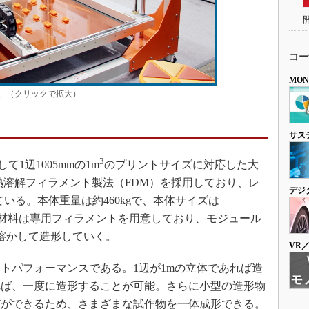
コー
MO
 v3」（クリックで拡大）
サス
3
して1辺1005mmの1m
のプリントサイズに対応した大
熱溶解フィラメント製法（FDM）を採用しており、レ
デジ
している。本体重量は約460kgで、本体サイズは
っている。材料は専用フィラメントを用意しており、モジュール
溶かして造形していく。
VR
パフォーマンスである。1辺が1mの立体であれば造
れば、一度に造形することが可能。さらに小型の造形物
どができるため、さまざまな試作物を一体成形できる。