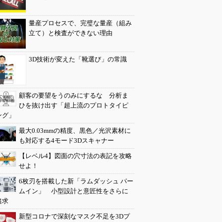
量産プロセスで、完璧な量産（組み
立て）と検査ができない理由
3D技術が変えた「靴選び」の常識
顧客の要望をうのみにするな 分析ま
ひを抜け出す「超上流のプロトタイピ
ング」
最大0.03mmの精度、黒色／光沢素材に
も対応する4モード3Dスキャナー
【レベル4】図面の穴寸法の表記を攻略
せよ！
6枚刃を搭載した新「ラムダッシュ パー
ムイン」 小型設計と意匠性をさらに
追求
新型コロナで深刻なマスク不足を3Dプ