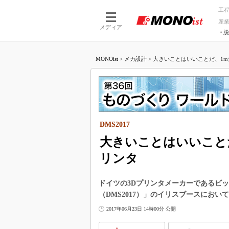
工
産
メディア
脱
つながる技術
AI×技術
MONOist
>
メカ設計
>
大きいことはいいことだ、1m角
つながる工場
AI×設備
つながるサービ
Physical
DMS2017
大きいことはいいこと
リンタ
ドイツの3Dプリンタメーカーであるビッ
（DMS2017）」のイリスブースにお
2017年06月23日 14時00分 公開