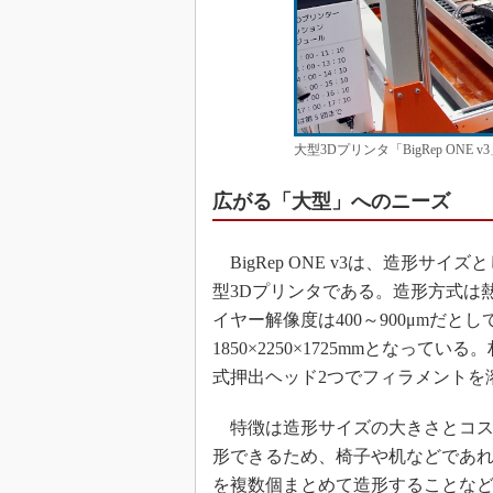
大型3Dプリンタ「BigRep ONE
広がる「大型」へのニーズ
BigRep ONE v3は、造形サイズと
型3Dプリンタである。造形方式は
イヤー解像度は400～900μmだと
1850×2250×1725mmとな
式押出ヘッド2つでフィラメントを
特徴は造形サイズの大きさとコスト
形できるため、椅子や机などであ
を複数個まとめて造形することな