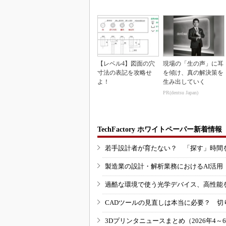
3Dマスクを開発
【レベル4】図面の穴
現場の「生の声」に耳
寸法の表記を攻略せ
を傾け、真の解決策を
よ！
生み出していく
PR(dentsu Japan)
TechFactory ホワイトペーパー新着情報
若手設計者が育たない？ 「探す」時間
製造業の設計・解析業務におけるAI活
過酷な環境で使う光学デバイス、高性能
CADツールの見直しは本当に必要？ 切
3Dプリンタニュースまとめ（2026年4～