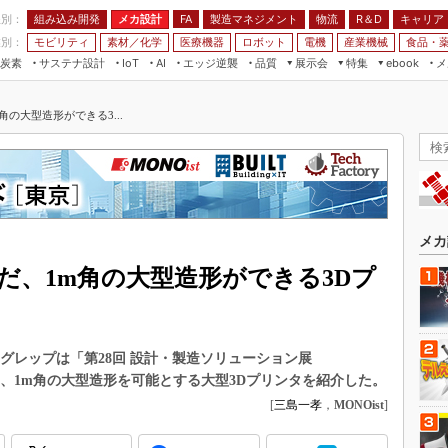
程別：
組み込み開発
メカ設計
製造マネジメント
物流
R＆D
キャリア
FA
業別：
モビリティ
素材／化学
医療機器
ロボット
電機
産業機械
食品・
炭素
サステナ設計
エッジ逆襲
品質
展示会
特集
メ
IoT
AI
ebook
伝承
組み込み開発
CEATEC
読者調査まとめ
編集後記
の大型造形ができる3...
JIMTOF
保全
メカ設計
つながるクルマ
組込み/エッジ コンピューティング
ス
 AI
製造マネジメント
5G
展＆IoT/5Gソリューション展
VR／AR
FA
IIFES
モビリティ
フィールドサービス
国際ロボット展
素材／化学
FPGA
メカ
ジャパンモビリティショー
組み込み画像技術
だ、1m角の大型造形ができる3Dプ
TECHNO-FRONTIER
組み込みモデリング
人テク展
Windows Embedded
スマート工場EXPO
グレップは「第28回 設計・製造ソリューション展
車載ソフト開発
EdgeTech+
いて、1m角の大型造形を可能とする大型3Dプリンタを紹介した。
ISO26262
[
三島一孝
，
MONOist
]
日本ものづくりワールド
無償設計ツール
AUTOMOTIVE WORLD