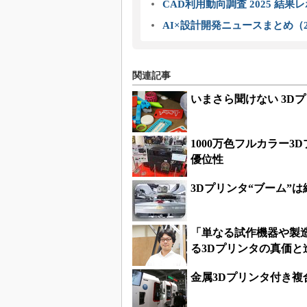
CAD利用動向調査 2025 結果
AI×設計開発ニュースまとめ（2
関連記事
いまさら聞けない 3D
1000万色フルカラー
優位性
3Dプリンタ“ブーム”
「単なる試作機器や製
る3Dプリンタの真価と
金属3Dプリンタ付き