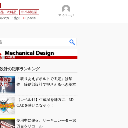
薬品・衣料品
中小製造業
マイページ
ルマガ
告知
Special
設計の記事ランキング
「取りあえずボルトで固定」は禁
物 締結部設計で押さえるべき基本
【レベル14】生成AIを味方に、3D
CADを使いこなそう！
使用中に発火、サーキュレーター10
万台をリコール