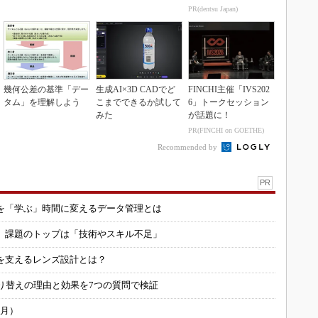
inkマスター
ャナー
PR(dentsu Japan)
幾何公差の基準「デー
生成AI×3D CADでど
FINCHI主催「IVS202
タム」を理解しよう
こまでできるか試して
6」トークセッション
みた
が話題に！
PR(FINCHI on GOETHE)
Recommended by
PR
を「学ぶ」時間に変えるデータ管理とは
用 課題のトップは「技術やスキル不足」
を支えるレンズ設計とは？
り替えの理由と効果を7つの質問で検証
6月）