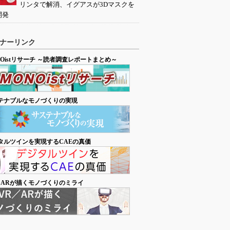
リンタで解消、イグアスが3Dマスクを
開発
ナーリンク
NOistリサーチ ～読者調査レポートまとめ～
テナブルなモノづくりの実現
タルツインを実現するCAEの真価
／ARが描くモノづくりのミライ