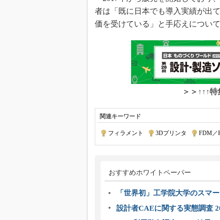
者は「既に日本でも導入実績が出
価を受けている」と手応えについ
＞＞↑↑↑
関連キーワード
フィラメント
|
3Dプリンタ
|
FDM／F
おすすめホワイトペーパー
「世界初」工学院大学のスマー
設計者CAEに関する実態調査 2