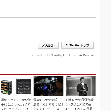
メカ設計
MONOist トップ
Copyright © ITmedia, Inc. All Rights Reserved.
異例ヒット？ 使い勝
最大0.03mmの精度、
創業125年の課題解決
手にこだわったオムロ
黒色／光沢素材にも対
力×多様な才能で挑
ンの“オープンな”IO-L
応する4モード3Dスキ
む、これからの電通