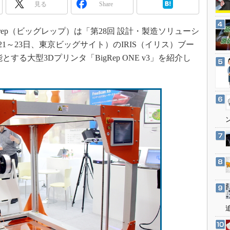
3Dプリンタ
見る
Share
産業オープンネット展
デジタルツインとCAE
rep（ビッグレップ）は「第28回 設計・製造ソリューシ
S＆OP
6月21～23日、東京ビッグサイト）のIRIS（イリス）ブー
インダストリー4.0
る大型3Dプリンタ「BigRep ONE v3」を紹介し
イノベーション
製造業ビッグデータ
メイドインジャパン
植物工場
知財マネジメント
海外生産
グローバル設計・開発
制御セキュリティ
新型コロナへの対応