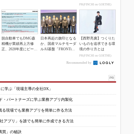
理事が語る協調戦略
績を生かせるか
PR(FINCHI on GOETHE)
脱自動車でもDMG森
日本再起の旗印となる
【西野亮廣】つくりた
精機が業績再上方修
か、国産マルチモーダ
いものを追求できる環
正、2028年度にピーク
ルAI基盤「FRONTi
境の作り方とは
利益計画
a」が始動
PR(FINCHI on GOETHE)
Recommended by
PR
コに学ぶ「現場主導の全社DX」
ルド・パートナーズに学ぶ業務アプリ内製化
残る現場でも業務アプリを簡単に作る方法
自社アプリ」を誰でも簡単に作成できる方法
購買」の秘訣