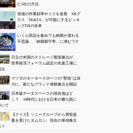
た3社の方法
現場の作業効率やミスを改善 XRグ
ラス「MiRZA」が可能にするピッキ
ングDXの未来
いくら部品を集めても納期が遅れる
不思議、「納期順守率」に潜むワナ
日立の米国のストレージ製造拠点が、
世界経済フォーラム認定の先進工場に
選出
マツダのモータースポーツの“聖地”は深
川に、新たなブランド体験拠点を開設
日本版データスペースの現在地はど
こ？ AI時代における日本の勝ち筋に
ついて
【クイズ】ソニーグループから買収提
案を受けたタムロン、現在の筆頭株主
は？