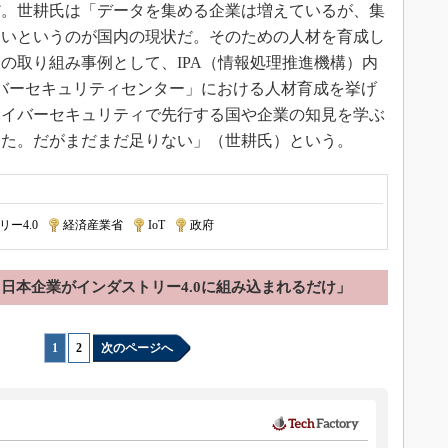
。世耕氏は「データを集める企業は増えているが、集
ないというのが国内の現状だ。そのための人材を育成し
の取り組み事例として、IPA（情報処理推進機構）内
サイバーセキュリティセンター」における人材育成を挙げ
サイバーセキュリティで先行する国や企業の知見を学ぶ
った。だがまだまだ足りない」（世耕氏）という。
ー4.0
|
経済産業省
|
IoT
|
政府
日本企業がインダストリー4.0に組み込まれるだけ」
1
|
2
次のページへ