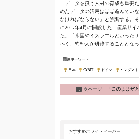
データを扱う人材の育成も重要だ
めたデータの活用はほぼ進んでい
なければならない」と強調する。そ
に2017年4月に開設した「産業
た。「米国やイスラエルといった
べく、約80人が研修することとな
関連キーワード
日本
|
CeBIT
|
ドイツ
|
インダストリ
次ページ
「このままだと
→
おすすめホワイトペーパー