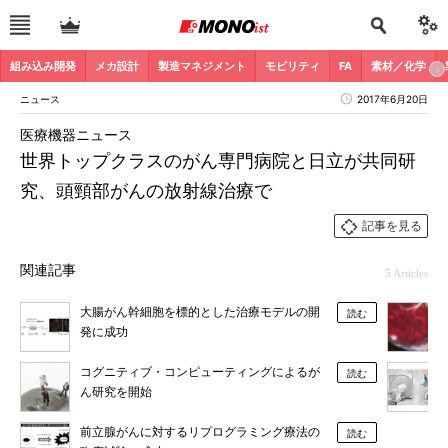
組み込み開発
メカ設計
製造マネジメント
モビリティ
FA
素材／化学
ニュース
2017年6月20日
医療機器ニュース
世界トップクラスのがん専門病院と日立が共同研
究、頭頸部がんの放射線治療で
記事を見る
関連記事
5 Articles
大腸がん幹細胞を標的とした治療モデルの開
読む
発に成功
コグニティブ・コンピューティングによるが
読む
ん研究を開始
前立腺がんに対するリプログラミング療法の
読む