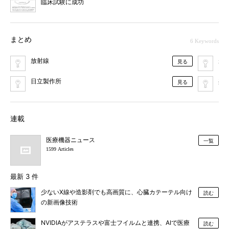
臨床試験に成功
まとめ
6 Keywords
放射線
が
見る
日立製作所
共
見る
連載
医療機器ニュース
一覧
1599 Articles
最新 3 件
少ないX線や造影剤でも高画質に、心臓カテーテル向け
読む
の新画像技術
NVIDIAがアステラスや富士フイルムと連携、AIで医療
読む