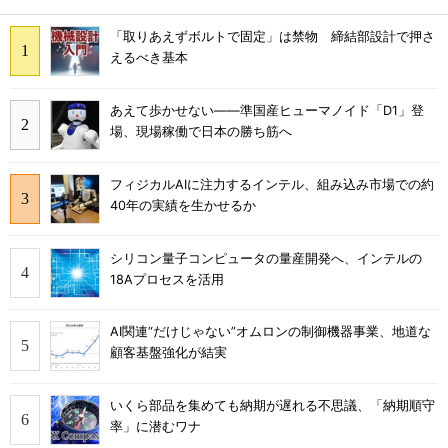
「取りあえずボルトで固定」は禁物 締結部設計で押さ
えるべき基本
あえて歩かせない――準国産ヒューマノイド「D1」登
場、現場稼働で日本の勝ち筋へ
フィジカルAIに注力するインテル、組み込み市場での約
40年の実績を生かせるか
シリコン量子コンピュータの量産開発へ、インテルの
18Aプロセスを活用
AI関連“だけじゃない”オムロンの制御機器事業、地道な
顧客基盤強化が結実
いくら部品を集めても納期が遅れる不思議、「納期順守
率」に潜むワナ