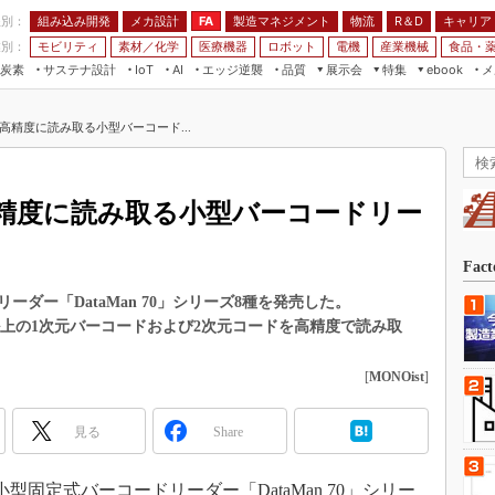
程別：
組み込み開発
メカ設計
製造マネジメント
物流
R＆D
キャリア
FA
業別：
モビリティ
素材／化学
医療機器
ロボット
電機
産業機械
食品・
炭素
サステナ設計
エッジ逆襲
品質
展示会
特集
メ
IoT
AI
ebook
伝承
組み込み開発
CEATEC
読者調査まとめ
編集後記
高精度に読み取る小型バーコード...
JIMTOF
保全
メカ設計
つながるクルマ
組込み/エッジ コンピューティング
ス
 AI
製造マネジメント
5G
展＆IoT/5Gソリューション展
VR／AR
FA
高精度に読み取る小型バーコードリー
IIFES
モビリティ
フィールドサービス
国際ロボット展
素材／化学
FPGA
Fac
ジャパンモビリティショー
組み込み画像技術
ダー「DataMan 70」シリーズ8種を発売した。
TECHNO-FRONTIER
ら、ラベル上の1次元バーコードおよび2次元コードを高精度で読み取
組み込みモデリング
人テク展
Windows Embedded
[
MONOist
]
スマート工場EXPO
車載ソフト開発
EdgeTech+
見る
Share
ISO26262
日本ものづくりワールド
無償設計ツール
AUTOMOTIVE WORLD
小型固定式バーコードリーダー「DataMan 70」シリー