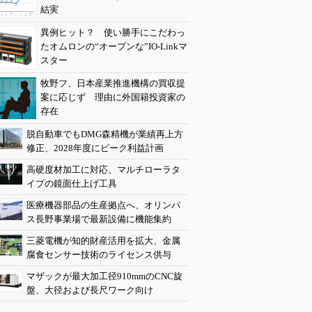
結実
異例ヒット？ 使い勝手にこだわっ
たオムロンの“オープンな”IO-Linkマ
スター
牧野フ、日本産業推進機構の買収提
案に応じず 理由に外国籍投資家の
存在
脱自動車でもDMG森精機が業績再上方
修正、2028年度にピーク利益計画
高硬度材加工に対応、マルチローラタ
イプの鏡面仕上げ工具
医療機器部品の生産拠点へ、オリンパ
ス長野事業場で最新設備に機能集約
三菱電機が知的財産活用を拡大、金属
腐食センサー技術のライセンス供与
マザックが最大加工径910mmのCNC旋
盤、大径および長尺ワーク向け