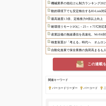
機械業界の他社けん制力ランキング202
動的環境下でも安定検出するIO-Link
最高速度1.5倍、定格推力9倍以上向上
耐環境リモートI/Oに－25～＋75℃
産業設備の無線通信を高速化、Wi-Fi
検査装置が「考える」時代へ オムロンが
自動化進展で保全業務の負荷高まるも
この連載
関連キーワード
バーコードリーダー
|
バーコード
|