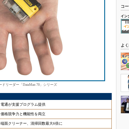
コー
イン
よく
ドリーダー「DataMan 70」シリーズ
、電通が支援プログラム提供
、価格競争力と機能性を両立
端面クリーナー、清掃回数最大6倍に