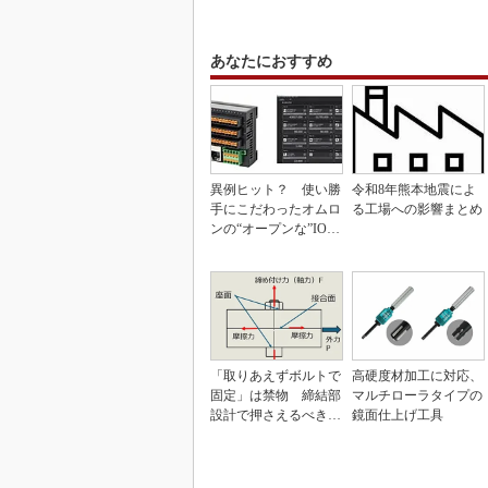
あなたにおすすめ
異例ヒット？ 使い勝
令和8年熊本地震によ
手にこだわったオムロ
る工場への影響まとめ
ンの“オープンな”IO-L
inkマスター
「取りあえずボルトで
高硬度材加工に対応、
固定」は禁物 締結部
マルチローラタイプの
設計で押さえるべき基
鏡面仕上げ工具
本