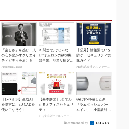
「楽しさ」を感じ、人
AI関連“だけじゃな
【必見】情報漏えいを
の心を動かすクリエイ
い”オムロンの制御機
防ぐ！セキュリティ実
ティビティを届ける
器事業、地道な顧客基
践ガイド
盤強化が結実
PR(dentsu Japan)
PR(株式会社アルファーテクノ)
【レベル14】生成AI
【基本解説】5分でわ
6枚刃を搭載した新
を味方に、3D CADを
かるオフィスセキュリ
「ラムダッシュ パー
使いこなそう！
ティ
ムイン」 小型設計と
意匠性をさらに追求
PR(株式会社アルファーテクノ)
Recommended by