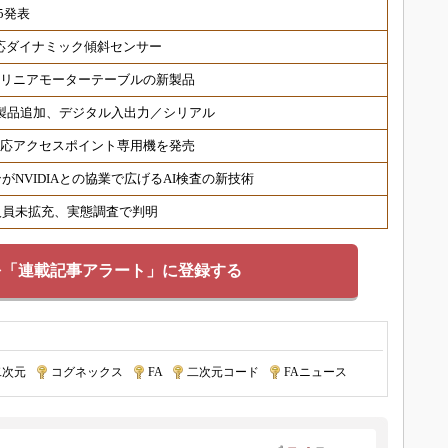
5発表
対応ダイナミック傾斜センサー
 リニアモーターテーブルの新製品
対応製品追加、デジタル入出力／シリアル
6対応アクセスポイント専用機を発売
NVIDIAとの協業で広げるAI検査の新技術
人員未拡充、実態調査で判明
を「連載記事アラート」に登録する
二次元
|
コグネックス
|
FA
|
二次元コード
|
FAニュース