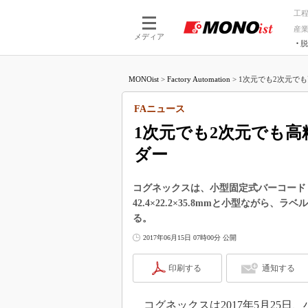
工
産
メディア
脱
つながる技術
AI×技術
MONOist
>
Factory Automation
>
1次元でも2次元でも
つながる工場
AI×設備
つながるサービ
Physical
FAニュース
1次元でも2次元でも
ダー
コグネックスは、小型固定式バーコードリー
42.4×22.2×35.8mmと小型なが
る。
2017年06月15日 07時00分 公開
印刷する
通知する
コグネックスは2017年5月25日、