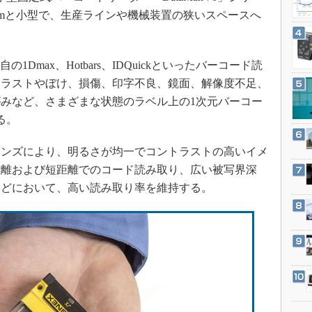
3Dプリンタ
産業オープンネット展
35.8mmと小型で、生産ラインや機械装置の狭いスペースへ
デジタルツインとCAE
S＆OP
の1Dmax、Hotbars、IDQuickといったバーコード読
インダストリー4.0
トラストやぼけ、損傷、印字不良、鏡面、解像度不足、
イノベーション
みなど、さまざまな状態のラベル上の1次元バーコー
製造業ビッグデータ
る。
メイドインジャパン
レンズにより、明るさが均一でコントラストの高いイメ
植物工場
距離および短距離でのコード読み取り、広い被写界深
知財マネジメント
などにおいて、高い読み取り率を維持する。
海外生産
グローバル設計・開発
制御セキュリティ
新型コロナへの対応