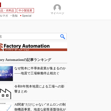
薬品・衣料品
中小製造業
マイページ
ルマガ
告知
Special
tory Automationの記事ランキング
なぜ熊本に半導体産業が集まるのか
――地震で工場稼働停止相次ぐ
令和8年熊本地震による工場への影
響まとめ
AI関連“だけじゃない”オムロンの制
御機器事業、地道な顧客基盤強化が