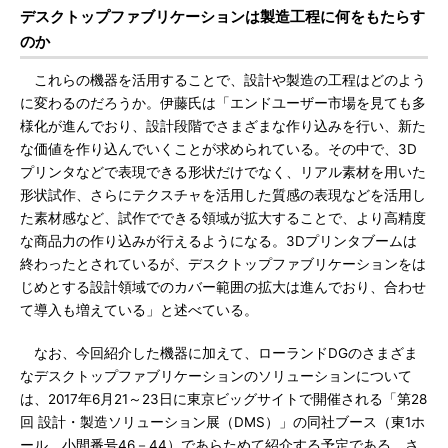
デスクトップファブリケーションは製造工程に何をもたらす
のか
これらの機器を活用することで、設計や製造の工程はどのよう
に変わるのだろうか。伊藤氏は「エンドユーザー市場を見ても多
様化が進んでおり、設計段階でさまざまな作り込みを行い、新た
な価値を作り込んでいくことが求められている。その中で、3D
プリンタなどで表現できる形状だけでなく、リアル素材を用いた
形状試作、さらにテクスチャを活用した質感の表現などを活用し
た素材感など、試作でできる領域が拡大することで、より高精度
な商品力の作り込みが行えるようになる。3Dプリンタブームは
終わったとされているが、デスクトップファブリケーションをは
じめとする設計領域でのカバー範囲の拡大は進んでおり、合わせ
て導入も増えている」と述べている。
なお、今回紹介した機器に加えて、ローランドDGのさまざま
なデスクトップファブリケーションのソリューションについて
は、2017年6月21～23日に東京ビッグサイトで開催される「第28
回 設計・製造ソリューション展（DMS）」の同社ブース（東1ホ
ール、小間番号46－44）であらためて紹介する予定である。さ