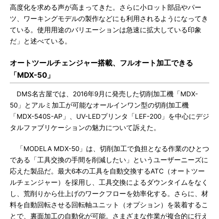
高度化を求める声が高まってきた。さらに小ロット部品やパー
ツ、ワーキングモデルの製作などにも利用されるようになってき
ている。使用用途のバリエーションは急速に拡大している印象
だ」と述べている。
オートツールチェンジャー搭載、フルオート加工できる
「MDX-50」
DMS名古屋では、2016年9月に発売した切削加工機「MDX-
50」とアルミ加工が可能なオールインワン型の切削加工機
「MDX-540S-AP」、UV-LEDプリンタ「LEF-200」を中心にデジ
タルファブリケーションの魅力について訴えた。
「MODELA MDX-50」は、切削加工で負担となる作業のひとつ
である「工具交換の手間を削減したい」というユーザーニーズに
応えた製品だ。最大6本の工具を自動交換するATC（オートツー
ルチェンジャー）を採用し、工具交換によるダウンタイムをなく
し、荒削りから仕上げのワークフローを効率化する。さらに、材
料を自動回転させる回転軸ユニット（オプション）を装着するこ
とで、裏面加工の自動化が可能。さまざまな作業が複合的に行え