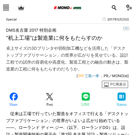
Special
2017年5月23日
DMS名古屋 2017 特別企画
“机上工場”は製造業に何をもたらすのか
卓上サイズの3Dプリンタや切削加工機などを活用した「デスク
トップファブリケーション」の世界が広がりを見せている。設計
工程での試作の容易化や高度化、製造工程との融合の動きは、製
造業の工程に何をもたらすのだろうか。
[
三島一孝
，PR／MONOist]
PC用表示
Share
Post
LINE
Hatena
従来は工場で行っていた製造をオフィスで行える「デスクトッ
プファブリケーション」の世界がいよいよ広がり始めている
――。ローランド ディー.ジー.（以下、ローランドDG）は、設
計・製造関連技術の展示会「第2回 名古屋 設計・製造ソリューシ