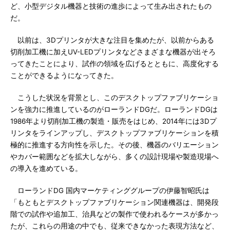
ど、小型デジタル機器と技術の進歩によって生み出されたもの
だ。
以前は、3Dプリンタが大きな注目を集めたが、以前からある
切削加工機に加えUV-LEDプリンタなどさまざまな機器が出そろ
ってきたことにより、試作の領域を広げるとともに、高度化する
ことができるようになってきた。
こうした状況を背景とし、このデスクトップファブリケーショ
ンを強力に推進しているのがローランドDGだ。ローランドDGは
1986年より切削加工機の製造・販売をはじめ、2014年には3Dプ
リンタをラインアップし、デスクトップファブリケーションを積
極的に推進する方向性を示した。その後、機器のバリエーション
やカバー範囲などを拡大しながら、多くの設計現場や製造現場へ
の導入を進めている。
ローランドDG 国内マーケティンググループの伊藤智昭氏は
「もともとデスクトップファブリケーション関連機器は、開発段
階での試作や追加工、治具などの製作で使われるケースが多かっ
たが、これらの用途の中でも、従来できなかった表現方法など、