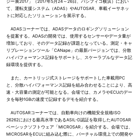
ジー展2017」（2017年5月24～26日、パシフィコ横浜）におい
て、運転支援システム（ADAS）やAUTOSAR、車載イーサネッ
トに対応したソリューションを展示する。
ADASコーナーでは、ADASデータのロギングソリューション
を提案する。ADASの開発では、使用するセンサーやデータ量が
増加しており、そのデータ記録が課題となっている。測定・キャ
リブレーションツール「CANape」の最新バージョンでは、分散
ハイパフォーマンス記録をサポートし、スケーラブルなデータ記
録環境を提供する。
また、カートリッジ式ストレージをサポートした車載用PC
と、分散ハイパフォーマンス記録を組み合わせることにより、高
速・大容量の測定が可能となる。会場では、カメラやECUのデー
タを毎秒1GBの速度で記録するデモを紹介する。
AUTOSARコーナーでは、自動車向けの機能安全規格ISO
26262における最高水準であるASIL-D認証を取得したAUTOSAR
ベーシックソフトウェア「MICROSAR」を紹介する。会場では、
MICROSARをECUに組み込む際に、バーチャル環境上での開発や