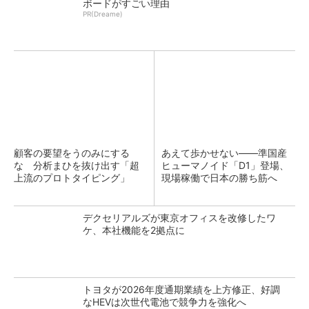
ボードがすごい理由
PR(Dreame)
顧客の要望をうのみにする
あえて歩かせない――準国産
な 分析まひを抜け出す「超
ヒューマノイド「D1」登場、
上流のプロトタイピング」
現場稼働で日本の勝ち筋へ
デクセリアルズが東京オフィスを改修したワ
ケ、本社機能を2拠点に
トヨタが2026年度通期業績を上方修正、好調
なHEVは次世代電池で競争力を強化へ