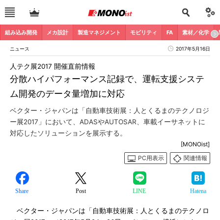
組み込み開発
メカ設計
製造マネジメント
モビリティ
FA
素材／化学
ニュース
2017年5月16日
人テク展2017 開催直前情報
分散ハイパフォーマンス記録で、運転支援システ
ム開発のデータ量増加に対応
ベクター・ジャパンは「自動車技術展：人とくるまのテクノロジ
ー展2017」において、ADASやAUTOSAR、車載イーサネットに
対応したソリューションを展示する。
[MONOist]
PC用表示
関連情報
Share
Post
LINE
Hatena
ベクター・ジャパンは「自動車技術展：人とくるまのテクノロ