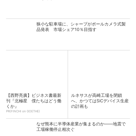
狭小な駐車場に、シャープがポールカメラ式製
品発表 市場シェア10％目指す
【西野亮廣】ビジネス書最新
ルネサスが高崎工場を閉鎖
刊『北極星 僕たちはどう働
へ、かつてはSiCデバイス生産
くか』
の計画も
PR(FINCHI on GOETHE)
なぜ熊本に半導体産業が集まるのか――地震で
工場稼働停止相次ぐ