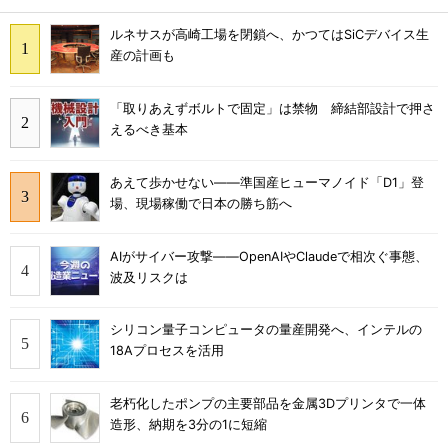
ルネサスが高崎工場を閉鎖へ、かつてはSiCデバイス生
産の計画も
「取りあえずボルトで固定」は禁物 締結部設計で押さ
えるべき基本
あえて歩かせない――準国産ヒューマノイド「D1」登
場、現場稼働で日本の勝ち筋へ
AIがサイバー攻撃――OpenAIやClaudeで相次ぐ事態、
波及リスクは
シリコン量子コンピュータの量産開発へ、インテルの
18Aプロセスを活用
老朽化したポンプの主要部品を金属3Dプリンタで一体
造形、納期を3分の1に短縮