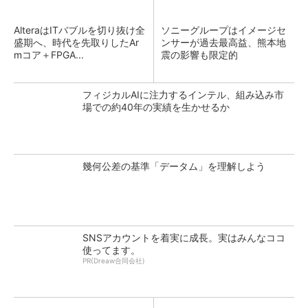
AlteraはITバブルを切り抜け全
ソニーグループはイメージセ
盛期へ、時代を先取りしたAr
ンサーが過去最高益、熊本地
mコア＋FPGA...
震の影響も限定的
フィジカルAIに注力するインテル、組み込み市
場での約40年の実績を生かせるか
幾何公差の基準「データム」を理解しよう
SNSアカウントを着実に成長。実はみんなココ
使ってます。
PR(Dreaw合同会社)