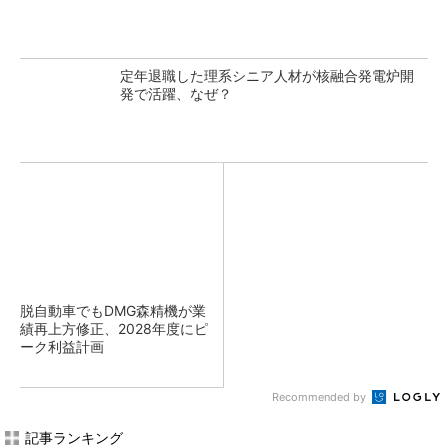
定年退職した理系シニア人材が核融合発電炉開
発で活躍、なぜ？
脱自動車でもDMG森精機が業
績再上方修正、2028年度にピ
ーク利益計画
Recommended by
記事ランキング