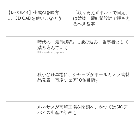
【レベル14】生成AIを味方
「取りあえずボルトで固定」
に、3D CADを使いこなそう！
は禁物 締結部設計で押さえ
るべき基本
時代の「最"現場"」に飛び込み、当事者として
踏み込んでいく
PR(dentsu Japan)
狭小な駐車場に、シャープがポールカメラ式製
品発表 市場シェア10％目指す
ルネサスが高崎工場を閉鎖へ、かつてはSiCデ
バイス生産の計画も