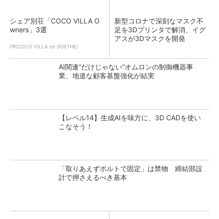
シェア別荘「COCO VILLA O
新型コロナで深刻なマスク不
wners」3選
足を3Dプリンタで解消、イグ
アスが3Dマスクを開発
PR(COCO VILLA on GOETHE)
AI関連“だけじゃない”オムロンの制御機器事
業、地道な顧客基盤強化が結実
【レベル14】生成AIを味方に、3D CADを使い
こなそう！
「取りあえずボルトで固定」は禁物 締結部設
計で押さえるべき基本