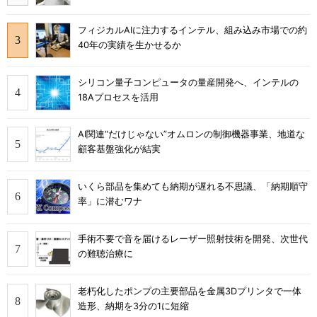
フィジカルAIに注力するインテル、組み込み市場での約
40年の実績を生かせるか
シリコン量子コンピュータの量産開発へ、インテルの
18Aプロセスを活用
AI関連“だけじゃない”オムロンの制御機器事業、地道な
顧客基盤強化が結実
いくら部品を集めても納期が遅れる不思議、「納期順守
率」に潜むワナ
手術不要で音を届けるレーザー照射技術を開発、次世代
の難聴治療に
老朽化したポンプの主要部品を金属3Dプリンタで一体
造形、納期を3分の1に短縮