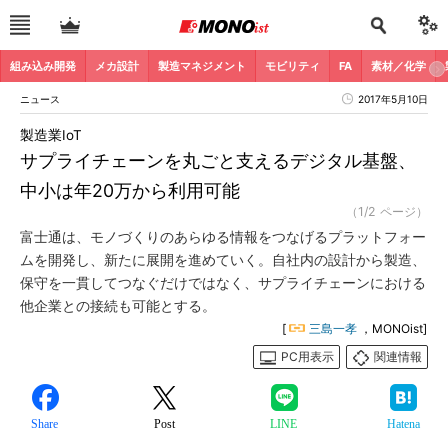
組み込み開発
メカ設計
製造マネジメント
モビリティ
FA
素材／化学
ニュース
2017年5月10日
製造業IoT
サプライチェーンを丸ごと支えるデジタル基盤、
中小は年20万から利用可能
（1/2 ページ）
富士通は、モノづくりのあらゆる情報をつなげるプラットフォー
ムを開発し、新たに展開を進めていく。自社内の設計から製造、
保守を一貫してつなぐだけではなく、サプライチェーンにおける
他企業との接続も可能とする。
[
三島一孝
，MONOist]
PC用表示
関連情報
Share
Post
LINE
Hatena