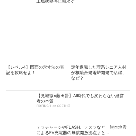
工場稼働停止相次ぐ
【レベル4】図面の穴寸法の表
定年退職した理系シニア人材
記を攻略せよ！
が核融合発電炉開発で活躍、
なぜ？
【見城徹×藤田晋】AI時代でも変わらない経営
者の本質
PR(FINCHI on GOETHE)
テラチャージやFLASH、テスラなど 熊本地震
によるEV充電器の無償開放拠点まと...