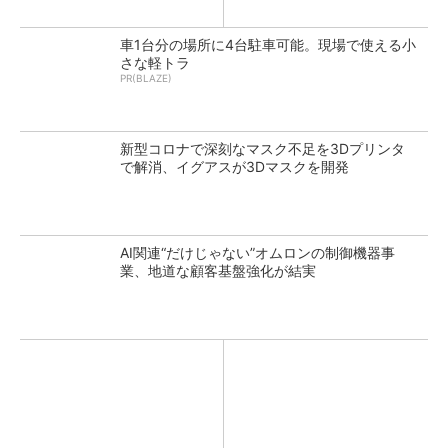
車1台分の場所に4台駐車可能。現場で使える小
さな軽トラ
PR(BLAZE)
新型コロナで深刻なマスク不足を3Dプリンタ
で解消、イグアスが3Dマスクを開発
AI関連“だけじゃない”オムロンの制御機器事
業、地道な顧客基盤強化が結実