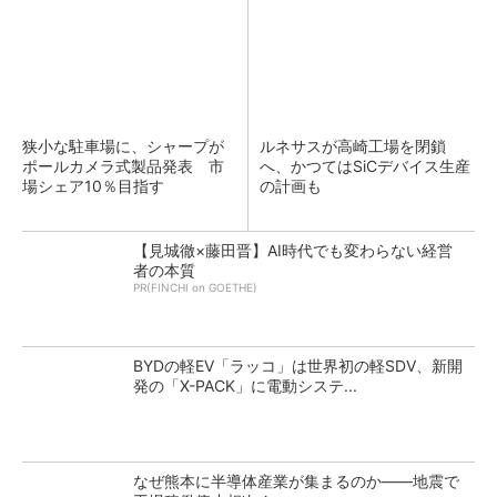
狭小な駐車場に、シャープが
ルネサスが高崎工場を閉鎖
ポールカメラ式製品発表 市
へ、かつてはSiCデバイス生産
場シェア10％目指す
の計画も
【見城徹×藤田晋】AI時代でも変わらない経営
者の本質
PR(FINCHI on GOETHE)
BYDの軽EV「ラッコ」は世界初の軽SDV、新開
発の「X-PACK」に電動システ...
なぜ熊本に半導体産業が集まるのか――地震で