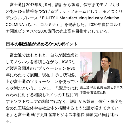
富士通は2017年5月9日、設計から製造、保守までモノづくり
のあらゆる情報をつなげるプラットフォームとして、モノづくり
デジタルプレース「FUJITSU Manufacturing Industry Solution
COLMINA（以下、コルミナ）」を発表した。2020年度にコルミ
ナ関連ビジネスで2000億円の売上高を目指すとしている。
日本の製造業が求める9つのポイント
富士通ではもともと、自らが製造業と
してノウハウを蓄積しながら、iCADな
ど製造業関連のアプリケーションを30
年にわたって展開。現在までに1万社以
上が富士通のソリューションを使ってい
富士通 執行役員 産業ビジネス
る状態だという。しかし、「最近ではわ
本部長 藤原克己氏
れわれに対する相談も1つ1つの工程に関
するソフトウェアの相談ではなく、設計から製造、保守・保全を
含めた工場全体や会社全体を横断するような話が増えてきてい
る」と富士通 執行役員 産業ビジネス本部長 藤原克己氏は述べ
る。