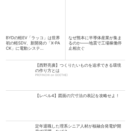
BYDの軽EV「ラッコ」は世界
なぜ熊本に半導体産業が集ま
初の軽SDV、新開発の「X-PA
るのか――地震で工場稼働停
CK」に電動システ...
止相次ぐ
【西野亮廣】つくりたいものを追求できる環境
の作り方とは
PR(FINCHI on GOETHE)
【レベル4】図面の穴寸法の表記を攻略せよ！
定年退職した理系シニア人材が核融合発電炉開