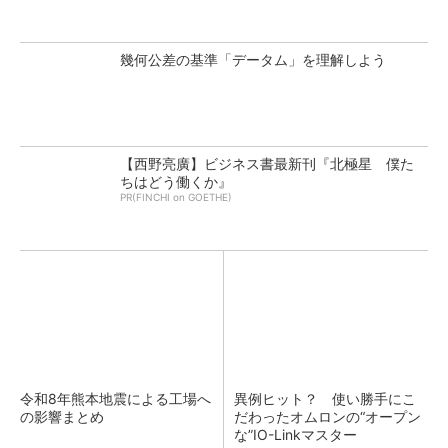
幾何公差の基準「データム」を理解しよう
【西野亮廣】ビジネス書最新刊『北極星 僕た
ちはどう働くか』
PR(FINCHI on GOETHE)
令和8年熊本地震による工場へ
異例ヒット？ 使い勝手にこ
の影響まとめ
だわったオムロンの“オープン
な”IO-Linkマスター