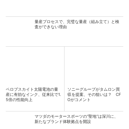
量産プロセスで、完璧な量産（組み立て）と検
査ができない理由
ペロブスカイト太陽電池の量
ソニーグループがタムロン買
産に有効なインク、従来比で1.
収を提案、その狙いは？ CF
5倍の性能向上
Oがコメント
マツダのモータースポーツの“聖地”は深川に、
新たなブランド体験拠点を開設