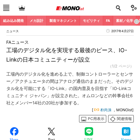
組み込み開発
メカ設計
製造マネジメント
モビリティ
FA
素材／化学
ニュース
2017年4月27日
FAニュース
工場のデジタル化を実現する最後のピース、IO-
Linkの日本コミュニティーが設立
（1/2 ページ）
工場内のデジタル化を進める上で、制御コントローラーとセンサ
ー／アクチュエータの間はアナログ通信のままだった。そのデジ
タル化を可能にする「IO-Link」の国内普及を目指す「IO-Linkコ
ミュニティ ジャパン」が設立された。オムロンなどの幹事会社6
社とメンバー14社の20社が参加する。
[
朴尚洙
，MONOist]
PC用表示
関連情報
Share
Post
LINE
Hatena