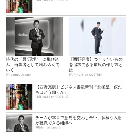
時代の「最"現場"」に飛び込
【西野亮廣】つくりたいもの
み、当事者として踏み込んで
を追求できる環境の作り方と
いく
は
PR(dentsu Japan)
PR(FINCHI on GOETHE)
【西野亮廣】ビジネス書最新刊『北極星 僕た
ちはどう働くか』
PR(FINCHI on GOETHE)
チームが本音で意見を交わし合い、多様な人財
が挑戦できる組織へ
PR(dentsu Japan)