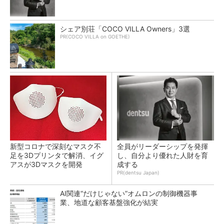
シェア別荘「COCO VILLA Owners」3選
PR(COCO VILLA on GOETHE)
新型コロナで深刻なマスク不
全員がリーダーシップを発揮
足を3Dプリンタで解消、イグ
し、自分より優れた人財を育
アスが3Dマスクを開発
成する
PR(dentsu Japan)
AI関連“だけじゃない”オムロンの制御機器事
業、地道な顧客基盤強化が結実