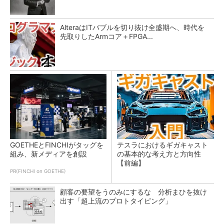
AlteraはITバブルを切り抜け全盛期へ、時代を
先取りしたArmコア＋FPGA...
GOETHEとFINCHIがタッグを
テスラにおけるギガキャスト
組み、新メディアを創設
の基本的な考え方と方向性
【前編】
PR(FINCHI on GOETHE)
顧客の要望をうのみにするな 分析まひを抜け
出す「超上流のプロトタイピング」