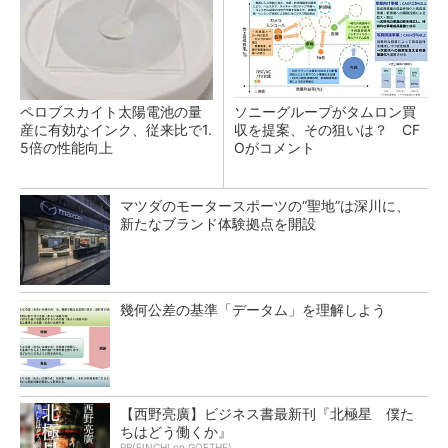
ペロブスカイト太陽電池の量
ソニーグループがタムロン買
産に有効なインク、従来比で1.
収を提案、その狙いは？ CF
5倍の性能向上
Oがコメント
マツダのモータースポーツの“聖地”は深川に、
新たなブランド体験拠点を開設
幾何公差の基準「データム」を理解しよう
【西野亮廣】ビジネス書最新刊『北極星 僕た
ちはどう働くか』
PR(FINCHI on GOETHE)