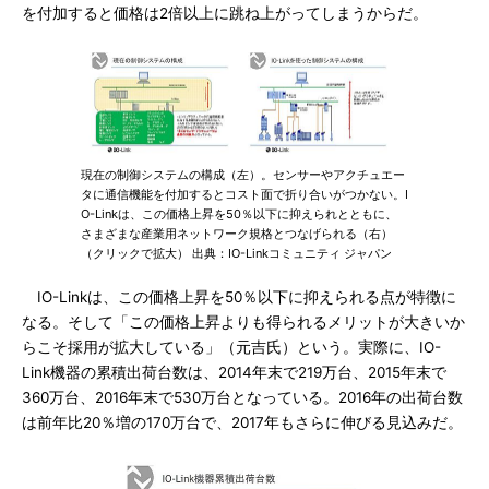
を付加すると価格は2倍以上に跳ね上がってしまうからだ。
現在の制御システムの構成（左）。センサーやアクチュエー
タに通信機能を付加するとコスト面で折り合いがつかない。I
O-Linkは、この価格上昇を50％以下に抑えられとともに、
さまざまな産業用ネットワーク規格とつなげられる（右）
（クリックで拡大） 出典：IO-Linkコミュニティ ジャパン
IO-Linkは、この価格上昇を50％以下に抑えられる点が特徴に
なる。そして「この価格上昇よりも得られるメリットが大きいか
らこそ採用が拡大している」（元吉氏）という。実際に、IO-
Link機器の累積出荷台数は、2014年末で219万台、2015年末で
360万台、2016年末で530万台となっている。2016年の出荷台数
は前年比20％増の170万台で、2017年もさらに伸びる見込みだ。