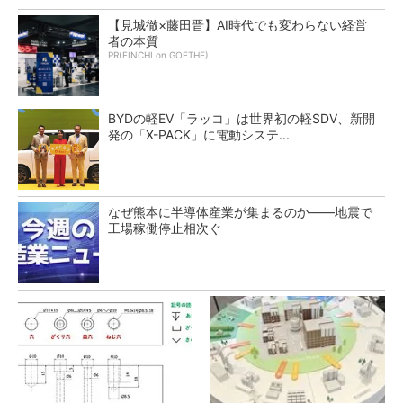
【見城徹×藤田晋】AI時代でも変わらない経営
者の本質
PR(FINCHI on GOETHE)
BYDの軽EV「ラッコ」は世界初の軽SDV、新開
発の「X-PACK」に電動システ...
なぜ熊本に半導体産業が集まるのか――地震で
工場稼働停止相次ぐ