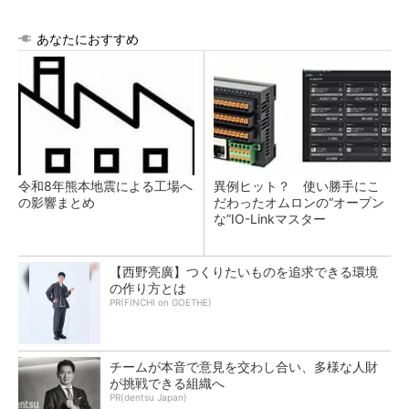
あなたにおすすめ
令和8年熊本地震による工場へ
異例ヒット？ 使い勝手にこ
の影響まとめ
だわったオムロンの“オープン
な”IO-Linkマスター
【西野亮廣】つくりたいものを追求できる環境
の作り方とは
PR(FINCHI on GOETHE)
チームが本音で意見を交わし合い、多様な人財
が挑戦できる組織へ
PR(dentsu Japan)