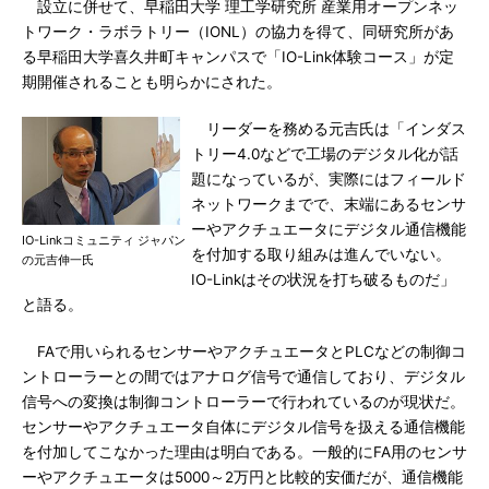
設立に併せて、早稲田大学 理工学研究所 産業用オープンネッ
トワーク・ラボラトリー（IONL）の協力を得て、同研究所があ
る早稲田大学喜久井町キャンパスで「IO-Link体験コース」が定
期開催されることも明らかにされた。
リーダーを務める元吉氏は「インダス
トリー4.0などで工場のデジタル化が話
題になっているが、実際にはフィールド
ネットワークまでで、末端にあるセンサ
ーやアクチュエータにデジタル通信機能
IO-Linkコミュニティ ジャパン
を付加する取り組みは進んでいない。
の元吉伸一氏
IO-Linkはその状況を打ち破るものだ」
と語る。
FAで用いられるセンサーやアクチュエータとPLCなどの制御コ
ントローラーとの間ではアナログ信号で通信しており、デジタル
信号への変換は制御コントローラーで行われているのが現状だ。
センサーやアクチュエータ自体にデジタル信号を扱える通信機能
を付加してこなかった理由は明白である。一般的にFA用のセンサ
ーやアクチュエータは5000～2万円と比較的安価だが、通信機能