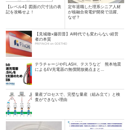
【レベル4】図面の穴寸法の表
定年退職した理系シニア人材
記を攻略せよ！
が核融合発電炉開発で活躍、
なぜ？
【見城徹×藤田晋】AI時代でも変わらない経営
者の本質
PR(FINCHI on GOETHE)
テラチャージやFLASH、テスラなど 熊本地震
によるEV充電器の無償開放拠点まと...
量産プロセスで、完璧な量産（組み立て）と検
査ができない理由