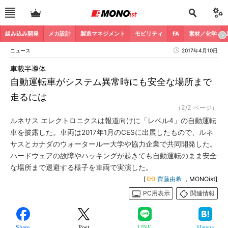
組み込み開発
メカ設計
製造マネジメント
モビリティ
FA
素材／化学
ニュース
2017年4月10日
車載半導体
自動運転車がシステム異常時にも安全な場所まで
走るには
（2/2 ページ）
ルネサス エレクトロニクスは報道向けに「レベル4」の自動運転
車を披露した。車両は2017年1月のCESに出展したもので、ルネ
サスとカナダのウォータールー大学や協力企業で共同開発した。
ハードウェアの故障やハッキングが起きても自動運転のまま安全
な場所まで退避する様子を車両で実演した。
[
齊藤由希
，MONOist]
PC用表示
関連情報
Share
Post
LINE
Hatena