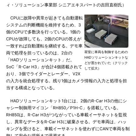
ィ・ソリューション事業部 シニアエキスパートの吉田直樹氏）
CPUに故障や異常が起きても自動運転
システムの判断機能を維持するため、3
個のCPUで多数決を行っている。1個の
CPUが故障しても、2個のCPUの答えが
一致すれば自動運転を継続する。デモ車
荷室に車両を制御するための
両で処理を担っているのは、2台の
HADソリューションキットな
「HADソリューションキット」だ。
どが置かれていた（クリック
SoC「R-Car H3」が合計4個搭載されて
して拡大）
おり、3個でライダーとレーダー、V2X
の入力を統合処理する。残り1個はカメラ情報の入力と処理を担
当する構成となっている。
HADソリューションキット1台には、2個のR-Car H3の他にシ
ャシー制御用マイコン「RH850／P1H-C」を搭載している。
RH850は、R-Car H3がつながっている車載イーサネットを監視
し、異常なデータをR-Car H3に破棄させる。デモ車両は、ハッ
キングを受けると、車載イーサネットを使わずにCANで車両を制
御して安全な場所まで退避する。