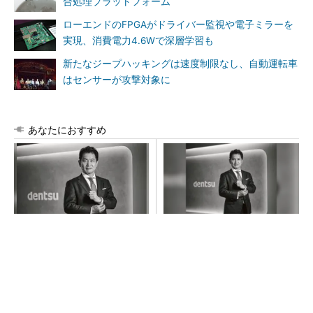
合処理プラットフォーム
ローエンドのFPGAがドライバー監視や電子ミラーを
実現、消費電力4.6Wで深層学習も
新たなジープハッキングは速度制限なし、自動運転車
はセンサーが攻撃対象に
あなたにおすすめ
全員がリーダーシップを発揮
全員がリーダーシップを発揮
し、自分より優れた人財を育
し、自分より優れた人財を育
成する
成する
PR(dentsu Japan)
PR(dentsu Japan)
「取りあえずボルトで固定」は禁物 締結部設