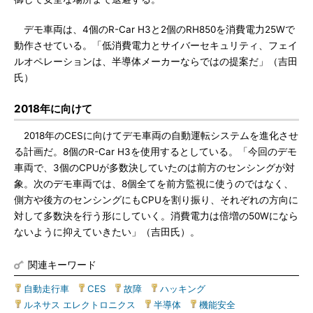
デモ車両は、4個のR-Car H3と2個のRH850を消費電力25Wで
動作させている。「低消費電力とサイバーセキュリティ、フェイ
ルオペレーションは、半導体メーカーならではの提案だ」（吉田
氏）
2018年に向けて
2018年のCESに向けてデモ車両の自動運転システムを進化させ
る計画だ。8個のR-Car H3を使用するとしている。「今回のデモ
車両で、3個のCPUが多数決していたのは前方のセンシングが対
象。次のデモ車両では、8個全てを前方監視に使うのではなく、
側方や後方のセンシングにもCPUを割り振り、それぞれの方向に
対して多数決を行う形にしていく。消費電力は倍増の50Wになら
ないように抑えていきたい」（吉田氏）。
関連キーワード
自動走行車
|
CES
|
故障
|
ハッキング
|
ルネサス エレクトロニクス
|
半導体
|
機能安全