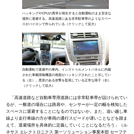
ハッキングやCPUの異常が発生すると自動運転のまま安全な
場所に退避する。高速道路にある非常駐車帯のようなスペー
スがパイロンで作られている（クリックして拡大）
自動運転で退避中の車内。インストゥルメントパネルに内蔵
された車載情報機器の画面がハッキングされたこと示してい
る（左）。悪意のある攻撃を監視している正常な様子（右）
（クリックして拡大）
「高速道路など自動車専用道路には非常駐車帯が設けられてい
るが、一般道の場合には路肩や、センサーが一定の幅を検知した
スペースに退避することになるのではないか。また、追い越し車
線より走行車線の方が車両の通行スピードが遅いことなどを踏ま
えて、退避場所を具体的に定義していくことになるだろう」（ル
ネサス エレクトロニクス 第一ソリューション事業本部 セーフテ