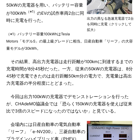
50kWの充電器を用い、バッテリー容量
（※1）
が100kWh
のEVの試作車両2台に同
出力の異なる急速充電器で2台
時に充電を行った。
を同時に充電（クリックして
拡大）
（※1）バッテリー容量100kWhはTesla
Motors「モデルS」の最上級グレードに相当。日産自動車「リーフ」の大容
量モデルが30kWh。
その結果、高出力充電器は走行距離が100kmに到達するまでの
充電時間が8分45秒だった。一方、従来の50kWの充電器は、8分
45秒で充電できたのは走行距離50km分の電力で、充電量は高出
力充電器の半分程度にとどまった。
今回は出力100kWの充電器でデモンストレーションを行った
が、CHAdeMO協議会では「恐らく150kWの充電器を使えば従来
比で3倍のスピードになったのではないか」と見ている。
会場内には日産自動車の電気自動車
「リーフ」「e-NV200」、三菱自動車の
プラグインハイブリッド車（PHEV）