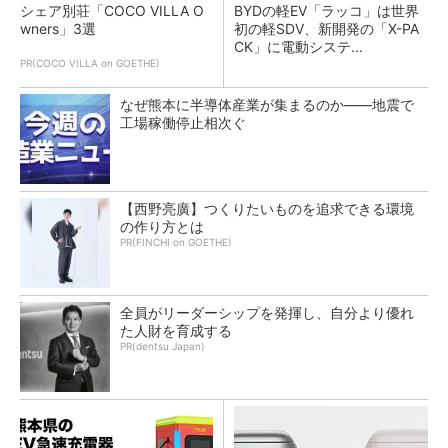
シェア別荘「COCO VILLA O
BYDの軽EV「ラッコ」は世界
wners」3選
初の軽SDV、新開発の「X-PA
CK」に電動システ...
PR(COCO VILLA on GOETHE)
なぜ熊本に半導体産業が集まるのか――地震で
工場稼働停止相次ぐ
【西野亮廣】つくりたいものを追求できる環境
の作り方とは
PR(FINCHI on GOETHE)
全員がリーダーシップを発揮し、自分より優れ
た人財を育成する
PR(dentsu Japan)