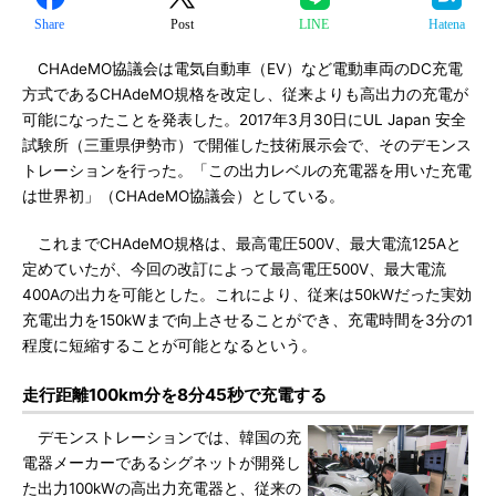
Share
Post
LINE
Hatena
CHAdeMO協議会は電気自動車（EV）など電動車両のDC充電
方式であるCHAdeMO規格を改定し、従来よりも高出力の充電が
可能になったことを発表した。2017年3月30日にUL Japan 安全
試験所（三重県伊勢市）で開催した技術展示会で、そのデモンス
トレーションを行った。「この出力レベルの充電器を用いた充電
は世界初」（CHAdeMO協議会）としている。
これまでCHAdeMO規格は、最高電圧500V、最大電流125Aと
定めていたが、今回の改訂によって最高電圧500V、最大電流
400Aの出力を可能とした。これにより、従来は50kWだった実効
充電出力を150kWまで向上させることができ、充電時間を3分の1
程度に短縮することが可能となるという。
走行距離100km分を8分45秒で充電する
デモンストレーションでは、韓国の充
電器メーカーであるシグネットが開発し
た出力100kWの高出力充電器と、従来の