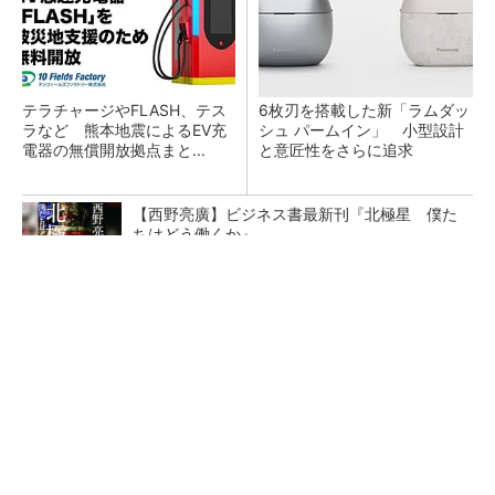
テラチャージやFLASH、テス
6枚刃を搭載した新「ラムダッ
ラなど 熊本地震によるEV充
シュ パームイン」 小型設計
電器の無償開放拠点まと...
と意匠性をさらに追求
【西野亮廣】ビジネス書最新刊『北極星 僕た
ちはどう働くか』
PR(FINCHI on GOETHE)
自律走行ロボット第2世代 連続稼働時間3.6
倍、他社製品との連携も可能
日産が新型「エルグランド」を発売、「AUTEC
H」は8月上旬に市場投入へ