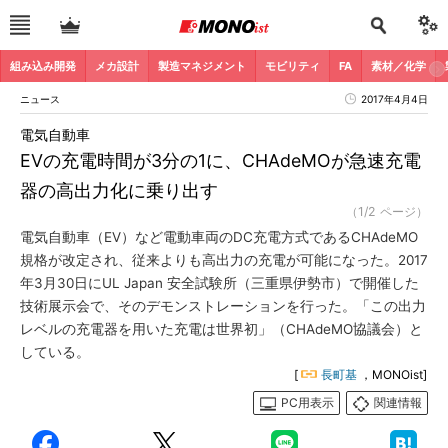
組み込み開発
メカ設計
製造マネジメント
モビリティ
FA
素材／化学
ニュース
2017年4月4日
電気自動車
EVの充電時間が3分の1に、CHAdeMOが急速充電
器の高出力化に乗り出す
（1/2 ページ）
電気自動車（EV）など電動車両のDC充電方式であるCHAdeMO
規格が改定され、従来よりも高出力の充電が可能になった。2017
年3月30日にUL Japan 安全試験所（三重県伊勢市）で開催した
技術展示会で、そのデモンストレーションを行った。「この出力
レベルの充電器を用いた充電は世界初」（CHAdeMO協議会）と
している。
[
長町基
，MONOist]
PC用表示
関連情報