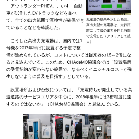
「アウトランダーPHEV」、いすゞ自動
車が試作したEVトラックなどを並べ
充電量の結果を示した画面。
て、全ての出力範囲で互換性が確保でき
高出力型の充電器は、走行距
ていることなどを確認した。
離にして倍の電力を同じ時間
で充電した（クリックして拡
こうした高出力充電器は、国内では1
大）
号機を2017年半ばに設置する予定で整
備が進められているが、コストについては従来器の1.5～2倍にな
ると見込んでいる。このため、CHAdeMO協議会では「設置場所
の受電契約が変わらない範囲で、なるべくイニシャルコストが発
生しないように普及を目指す」としている。
設置場所および台数については、「充電待ちが発生している高
速道路のサービスエリアを中心に、2018年後半には3桁程度に達
するのではないか」（CHAdeMO協議会）と見込んでいる。