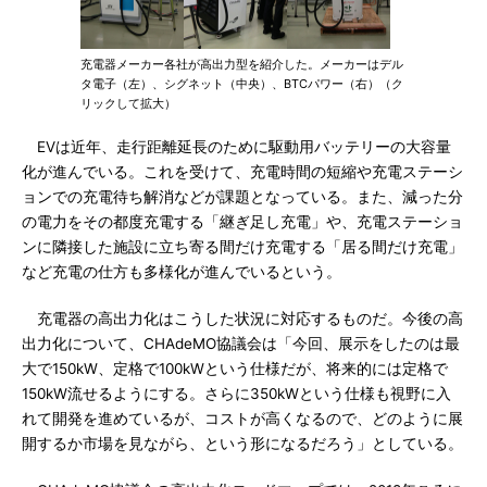
充電器メーカー各社が高出力型を紹介した。メーカーはデル
タ電子（左）、シグネット（中央）、BTCパワー（右）（ク
リックして拡大）
EVは近年、走行距離延長のために駆動用バッテリーの大容量
化が進んでいる。これを受けて、充電時間の短縮や充電ステーシ
ョンでの充電待ち解消などが課題となっている。また、減った分
の電力をその都度充電する「継ぎ足し充電」や、充電ステーショ
ンに隣接した施設に立ち寄る間だけ充電する「居る間だけ充電」
など充電の仕方も多様化が進んでいるという。
充電器の高出力化はこうした状況に対応するものだ。今後の高
出力化について、CHAdeMO協議会は「今回、展示をしたのは最
大で150kW、定格で100kWという仕様だが、将来的には定格で
150kW流せるようにする。さらに350kWという仕様も視野に入
れて開発を進めているが、コストが高くなるので、どのように展
開するか市場を見ながら、という形になるだろう」としている。