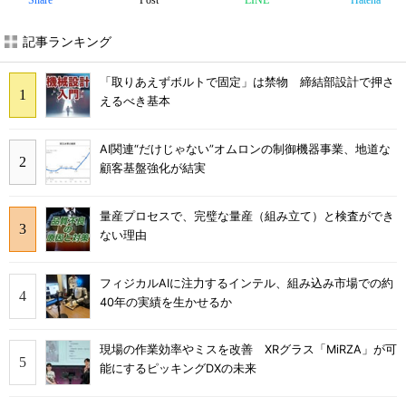
Share
Post
LINE
Hatena
記事ランキング
「取りあえずボルトで固定」は禁物 締結部設計で押さ
えるべき基本
AI関連“だけじゃない”オムロンの制御機器事業、地道な
顧客基盤強化が結実
量産プロセスで、完璧な量産（組み立て）と検査ができ
ない理由
フィジカルAIに注力するインテル、組み込み市場での約
40年の実績を生かせるか
現場の作業効率やミスを改善 XRグラス「MiRZA」が可
能にするピッキングDXの未来