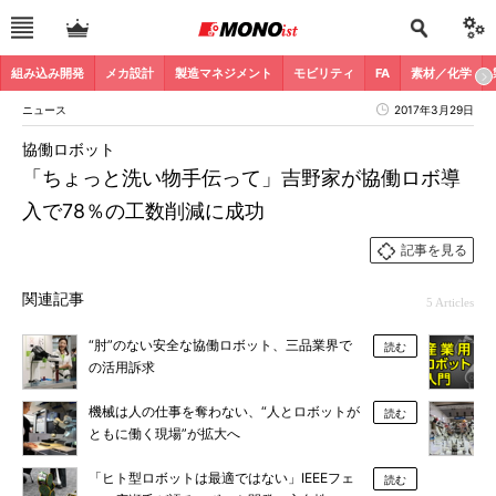
組み込み開発
メカ設計
製造マネジメント
モビリティ
FA
素材／化学
ニュース
2017年3月29日
協働ロボット
「ちょっと洗い物手伝って」吉野家が協働ロボ導
入で78％の工数削減に成功
記事を見る
関連記事
5 Articles
“肘”のない安全な協働ロボット、三品業界で
読む
の活用訴求
機械は人の仕事を奪わない、“人とロボットが
読む
ともに働く現場”が拡大へ
「ヒト型ロボットは最適ではない」IEEEフェ
読む