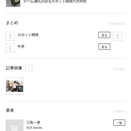
ロー広瀬氏が語るロボット開発の方向性
まとめ
3 Keywords
ロボット開発
吉
見る
牛丼
見る
記事画像
＋
1 Images
1
著者
1 Authors
三島一孝
一覧
3124 Articles