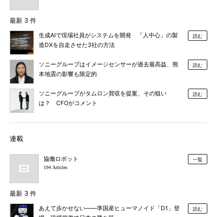
最新 3 件
生成AIで現場社員がシステムを開発 「人中心」の製
読む
造DXを自走させた3社の方法
ソニーグループはイメージセンサーが過去最高益、熊
読む
本地震の影響も限定的
ソニーグループがタムロン買収を提案、その狙い
読む
は？ CFOがコメント
連載
協働ロボット
一覧
194 Articles
最新 3 件
あえて歩かせない――準国産ヒューマノイド「D1」登
読む