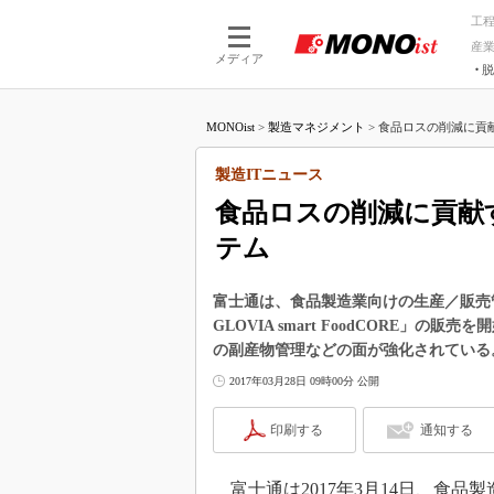
工
産
メディア
脱
つながる技術
AI×技術
MONOist
>
製造マネジメント
>
食品ロスの削減に貢献
つながる工場
AI×設備
つながるサービ
Physical
製造ITニュース
食品ロスの削減に貢献
テム
富士通は、食品製造業向けの生産／販売管理支援ソリ
GLOVIA smart FoodCORE
の副産物管理などの面が強化されている
2017年03月28日 09時00分 公開
印刷する
通知する
富士通は2017年3月14日、食品