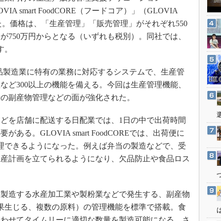
3Dプリンタ
産業オープンネット展
ion GLOVIA smart FoodCORE（フードコア）」（GLOVIA
デジタルツインとCAE
開始した。価格は、「生産管理」「販売管理」がそれぞれ550
S＆OP
が750万円からとなる（いずれも税別）。同社では、
す。
インダストリー4.0
イノベーション
REは、食品製造業に特有の業務に対応するシステムで、生産管
製造業ビッグデータ
など300以上の機能を備える。今回は生産管理機能、
メイドインジャパン
時の副産物管理などの面が強化された。
植物工場
どを店舗に配送する日配業では、1日の中で出荷時間
知財マネジメント
る。GLOVIA smart FoodCOREでは、出荷便に
海外生産
理できるようになった。例えば弁当の製造などで、受
グローバル設計・開発
生産計画を立てられるようになり、欠品防止や食品ロス
制御セキュリティ
新型コロナへの対応
製造する水産加工業や製粉業などで発生する、副産物
果生じる、複数の原料）の管理機能を標準で搭載。食
合わせてタイムリーに適切な数量を製造可能になる。さ