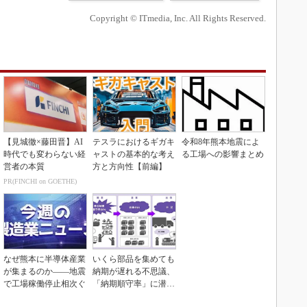
Copyright © ITmedia, Inc. All Rights Reserved.
【見城徹×藤田晋】AI
テスラにおけるギガキ
令和8年熊本地震によ
時代でも変わらない経
ャストの基本的な考え
る工場への影響まとめ
営者の本質
方と方向性【前編】
PR(FINCHI on GOETHE)
なぜ熊本に半導体産業
いくら部品を集めても
が集まるのか――地震
納期が遅れる不思議、
で工場稼働停止相次ぐ
「納期順守率」に潜む
ワナ