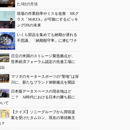
た3社の方法
現場の作業効率やミスを改善 XRグ
ラス「MiRZA」が可能にするピッキ
ングDXの未来
いくら部品を集めても納期が遅れる
不思議、「納期順守率」に潜むワナ
日立の米国のストレージ製造拠点が、
世界経済フォーラム認定の先進工場に
選出
マツダのモータースポーツの“聖地”は深
川に、新たなブランド体験拠点を開設
日本版データスペースの現在地はど
こ？ AI時代における日本の勝ち筋に
ついて
【クイズ】ソニーグループから買収提
案を受けたタムロン、現在の筆頭株主
は？