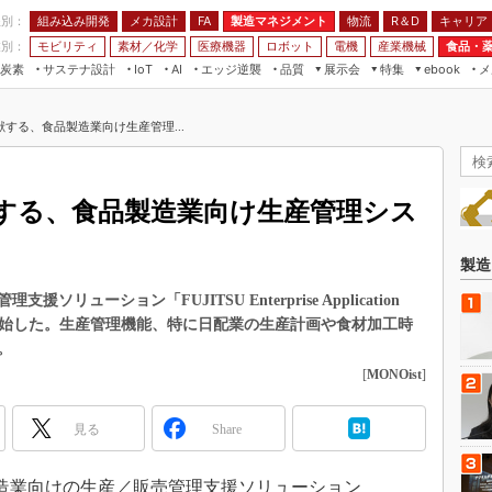
程別：
組み込み開発
メカ設計
製造マネジメント
物流
R＆D
キャリア
FA
業別：
モビリティ
素材／化学
医療機器
ロボット
電機
産業機械
食品・
炭素
サステナ設計
エッジ逆襲
品質
展示会
特集
メ
IoT
AI
ebook
伝承
組み込み開発
CEATEC
読者調査まとめ
編集後記
する、食品製造業向け生産管理...
JIMTOF
保全
メカ設計
つながるクルマ
組込み/エッジ コンピューティング
ス
 AI
製造マネジメント
5G
展＆IoT/5Gソリューション展
VR／AR
FA
する、食品製造業向け生産管理シス
IIFES
モビリティ
フィールドサービス
国際ロボット展
素材／化学
FPGA
製造
ジャパンモビリティショー
組み込み画像技術
ューション「FUJITSU Enterprise Application
TECHNO-FRONTIER
」の販売を開始した。生産管理機能、特に日配業の生産計画や食材加工時
組み込みモデリング
人テク展
。
Windows Embedded
[
MONOist
]
スマート工場EXPO
車載ソフト開発
EdgeTech+
見る
Share
ISO26262
日本ものづくりワールド
無償設計ツール
AUTOMOTIVE WORLD
製造業向けの生産／販売管理支援ソリューション