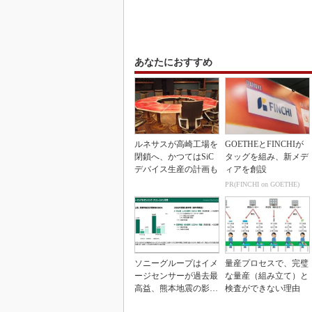
あなたにおすすめ
ルネサスが高崎工場を
GOETHEとFINCHIが
閉鎖へ、かつてはSiC
タッグを組み、新メデ
デバイス生産の計画も
ィアを創設
PR(FINCHI on GOETHE)
ソニーグループはイメ
量産プロセスで、完璧
ージセンサーが過去最
な量産（組み立て）と
高益、熊本地震の影響
検査ができない理由
も限定的