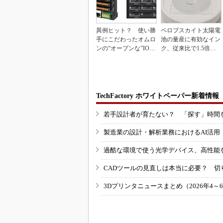
異例ヒット？ 使い勝
ペロブスカイト太陽電
手にこだわったオムロ
池の量産に有効なイン
ンの“オープンな”IO-L
ク、従来比で1.5倍の
inkマスター
性能向上
TechFactory ホワイトペーパー新着情報
若手設計者が育たない？ 「探す」時間
製造業の設計・解析業務におけるAI活
過酷な環境で使う光学デバイス、高性能
CADツールの見直しは本当に必要？ 切
3Dプリンタニュースまとめ（2026年4～