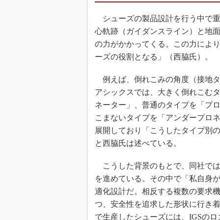
シューズの製品設計を行う中で重
心軌跡（ガイダンスライン）と地面
の力がかかってくる。この力によ
ーズの役割となる」（西脇氏）。
例えば、倒れこみの角度（接地タ
アシックスでは、大きく倒れこむ
ネーター」、普通のタイプを「プ
こまないタイプを「アンダープロネ
展開しており「こうしたタイプ別
と西脇氏は述べている。
こうした背景のもとで、同社では
を進めている。その中で「私自身
適化設計だ。相反する複数の要求
つ、安全性を追求した形状に行き着
で生産したシューズには、IGSの