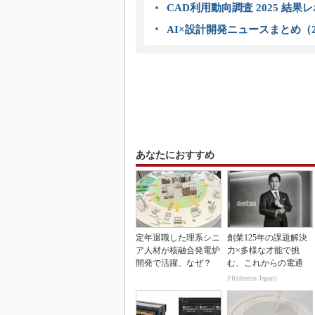
CAD利用動向調査 2025 結果
AI×設計開発ニュースまとめ（2
あなたにおすすめ
定年退職した理系シニ
創業125年の課題解決
ア人材が核融合発電炉
力×多様な才能で挑
開発で活躍、なぜ？
む、これからの電通
PR(dentsu Japan)