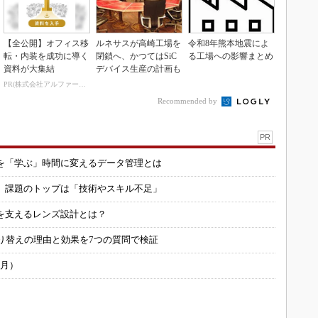
【全公開】オフィス移
ルネサスが高崎工場を
令和8年熊本地震によ
転・内装を成功に導く
閉鎖へ、かつてはSiC
る工場への影響まとめ
資料が大集結
デバイス生産の計画も
PR(株式会社アルファーテクノ)
Recommended by
PR
を「学ぶ」時間に変えるデータ管理とは
用 課題のトップは「技術やスキル不足」
を支えるレンズ設計とは？
り替えの理由と効果を7つの質問で検証
6月）