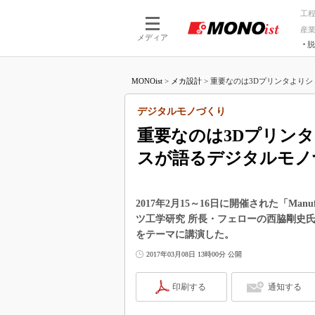
工
産
メディア
脱
つながる技術
AI×技術
MONOist
>
メカ設計
>
重要なのは3Dプリンタよりシミ
つながる工場
AI×設備
つながるサービ
Physical
デジタルモノづくり
重要なのは3Dプリン
スが語るデジタルモノ
2017年2月15～16日に開催された「Manuf
ツ工学研究 所長・フェローの西脇剛史
をテーマに講演した。
2017年03月08日 13時00分 公開
印刷する
通知する