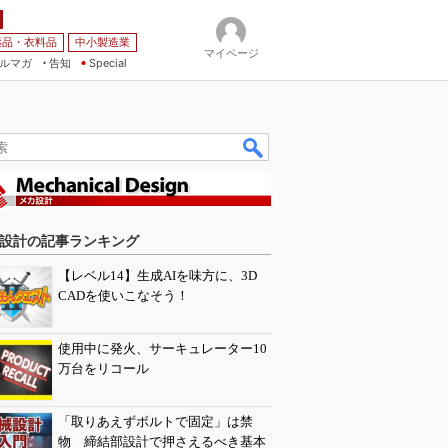
薬品・衣料品
中小製造業
マイページ
ルマガ
告知
Special
設計の記事ランキング
【レベル14】生成AIを味方に、3D
CADを使いこなそう！
使用中に発火、サーキュレーター10
万台をリコール
「取りあえずボルトで固定」は禁
物 締結部設計で押さえるべき基本