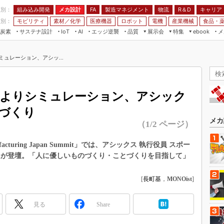
程別：
組み込み開発
メカ設計
製造マネジメント
物流
R＆D
キャリア
FA
業別：
モビリティ
素材／化学
医療機器
ロボット
電機
産業機械
食品・
炭素
サステナ設計
エッジ逆襲
品質
展示会
特集
メ
IoT
AI
ebook
伝承
組み込み開発
CEATEC
読者調査まとめ
編集後記
ュレーション、アシッ...
JIMTOF
保全
メカ設計
つながるクルマ
組込み/エッジ コンピューティング
ス
 AI
製造マネジメント
5G
展＆IoT/5Gソリューション展
VR／AR
FA
タよりシミュレーション、アシック
IIFES
モビリティ
フィールドサービス
づくり
国際ロボット展
素材／化学
FPGA
メカ
（1/2 ページ）
ジャパンモビリティショー
組み込み画像技術
TECHNO-FRONTIER
acturing Japan Summit」では、アシックス 執行役員 スポー
組み込みモデリング
氏が登壇。「人に優しいものづくり・ことづくりを目指して」
人テク展
Windows Embedded
スマート工場EXPO
[
長町基
，
MONOist
]
車載ソフト開発
EdgeTech+
ISO26262
日本ものづくりワールド
見る
Share
無償設計ツール
AUTOMOTIVE WORLD