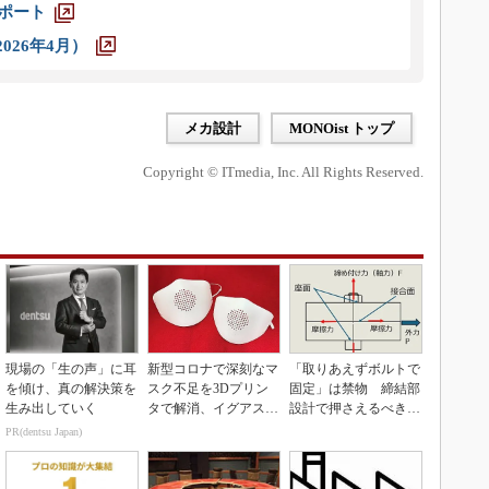
レポート
026年4月）
メカ設計
MONOist トップ
Copyright © ITmedia, Inc. All Rights Reserved.
現場の「生の声」に耳
新型コロナで深刻なマ
「取りあえずボルトで
を傾け、真の解決策を
スク不足を3Dプリン
固定」は禁物 締結部
生み出していく
タで解消、イグアスが
設計で押さえるべき基
3Dマスクを開発
本
PR(dentsu Japan)