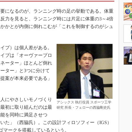
要になるのが、ランニング時の足の挙動である。体重
反力を見ると、ランニング時には片足に体重の3～4倍
りかかとが内側に倒れこむが「これを制御するのがシュ
イプ）は個人差がある。
タイプは「オーヴァープロ
ロネーター」ほとんど倒れ
ーター」と3つに分けて
の提案が本来必要である」
人にやさしいモノづくり
アシックス 執行役員 スポーツ工学
が最初に取り組んだのは最
研究 所長・フェローの西脇剛史氏
機能を同時に満足させつ
いた」（西脇氏）。この設計フィロソフィー（IGS）
ロゴマークを搭載しているという。