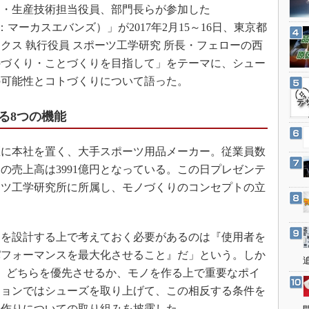
3Dプリンタ
・生産技術担当役員、部門長らが参加した
産業オープンネット展
デジタルツインとCAE
mmit（主催：マーカスエバンズ）」が2017年2月15～16日、東京都
クス 執行役員 スポーツ工学研究 所長・フェローの西
S＆OP
のづくり・ことづくりを目指して」をテーマに、シュー
インダストリー4.0
の可能性とコトづくりについて語った。
イノベーション
製造業ビッグデータ
る8つの機能
メイドインジャパン
に本社を置く、大手スポーツ用品メーカー。従業員数
植物工場
2月期の売上高は3991億円となっている。この日プレゼンテ
知財マネジメント
ーツ工学研究所に所属し、モノづくりのコンセプトの立
海外生産
グローバル設計・開発
を設計する上で考えておく必要があるのは『使用者を
制御セキュリティ
パフォーマンスを最大化させること』だ」という。しか
新型コロナへの対応
、どちらを優先させるか、モノを作る上で重要なポイ
ションではシューズを取り上げて、この相反する条件を
品作りについての取り組みを披露した。