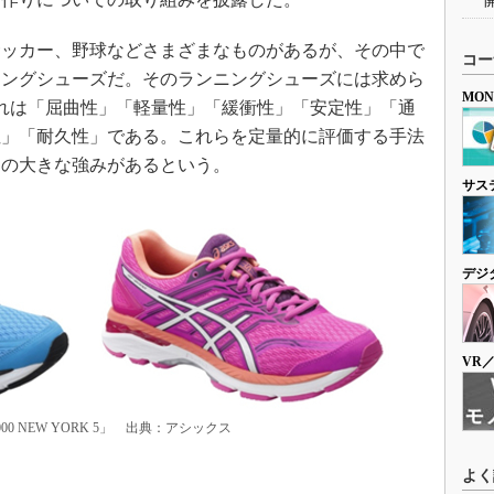
ッカー、野球などさまざまなものがあるが、その中で
コー
ニングシューズだ。そのランニングシューズには求めら
MO
れは「屈曲性」「軽量性」「緩衝性」「安定性」「通
性」「耐久性」である。これらを定量的に評価する手法
スの大きな強みがあるという。
サス
デジ
VR
 NEW YORK 5」 出典：アシックス
よく