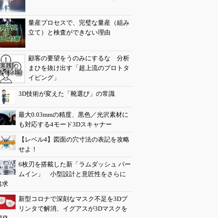
量産プロセスで、完璧な量産（組み
立て）と検査ができない理由
顧客の要望をうのみにするな 分析
まひを抜け出す「超上流のプロトタ
イピング」
3D技術が変えた「靴選び」の常識
最大0.03mmの精度、黒色／光沢素材に
も対応する4モード3Dスキャナー
【レベル4】図面の穴寸法の表記を攻略
せよ！
6枚刃を搭載した新「ラムダッシュ パー
ムイン」 小型設計と意匠性をさらに
追求
新型コロナで深刻なマスク不足を3Dプ
リンタで解消、イグアスが3Dマスクを