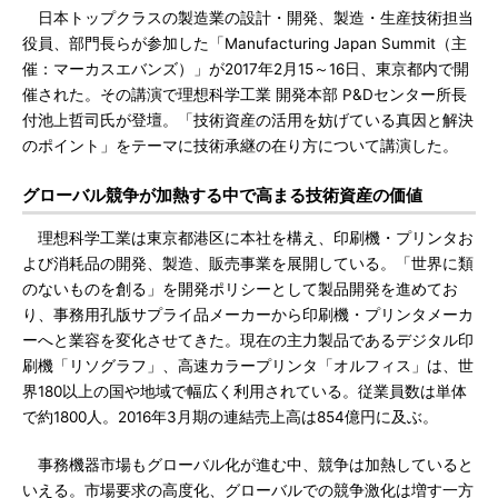
日本トップクラスの製造業の設計・開発、製造・生産技術担当
役員、部門長らが参加した「Manufacturing Japan Summit（主
催：マーカスエバンズ）」が2017年2月15～16日、東京都内で開
催された。その講演で理想科学工業 開発本部 P&Dセンター所長
付池上哲司氏が登壇。「技術資産の活用を妨げている真因と解決
のポイント」をテーマに技術承継の在り方について講演した。
グローバル競争が加熱する中で高まる技術資産の価値
理想科学工業は東京都港区に本社を構え、印刷機・プリンタお
よび消耗品の開発、製造、販売事業を展開している。「世界に類
のないものを創る」を開発ポリシーとして製品開発を進めてお
り、事務用孔版サプライ品メーカーから印刷機・プリンタメーカ
ーへと業容を変化させてきた。現在の主力製品であるデジタル印
刷機「リソグラフ」、高速カラープリンタ「オルフィス」は、世
界180以上の国や地域で幅広く利用されている。従業員数は単体
で約1800人。2016年3月期の連結売上高は854億円に及ぶ。
事務機器市場もグローバル化が進む中、競争は加熱していると
いえる。市場要求の高度化、グローバルでの競争激化は増す一方