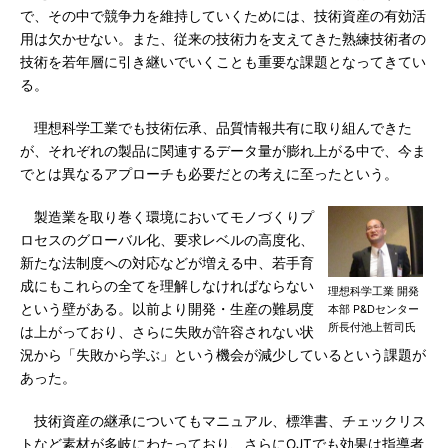
で、その中で競争力を維持していくためには、技術資産の有効活
用は欠かせない。また、従来の技術力を支えてきた熟練技術者の
技術を若年層に引き継いでいくことも重要な課題となってきてい
る。
理想科学工業でも技術伝承、品質情報共有に取り組んできた
が、それぞれの製品に関連するデータ量が膨れ上がる中で、今ま
でとは異なるアプローチも必要だとの考えに至ったという。
製造業を取り巻く環境においてモノづくりプ
ロセスのグローバル化、要求レベルの高度化、
新たな法制度への対応などが増える中、若手育
成にもこれらの全てを理解しなければならない
理想科学工業 開発
という壁がある。以前より開発・生産の難易度
本部 P&Dセンター
所長付池上哲司氏
は上がっており、さらに失敗が許容されない状
況から「失敗から学ぶ」という機会が減少しているという課題が
あった。
技術資産の継承についてもマニュアル、標準書、チェックリス
トなど素材が多岐にわたっており、さらにOJTでも効果は指導者