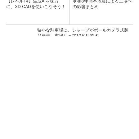
【レベル14】生成AIを味方
令和8年熊本地震による工場へ
に、3D CADを使いこなそう！
の影響まとめ
狭小な駐車場に、シャープがポールカメラ式製
品発表 市場シェア10％目指す
ルネサスが高崎工場を閉鎖へ、かつてはSiCデ
バイス生産の計画も
なぜ熊本に半導体産業が集まるのか――地震で
工場稼働停止相次ぐ