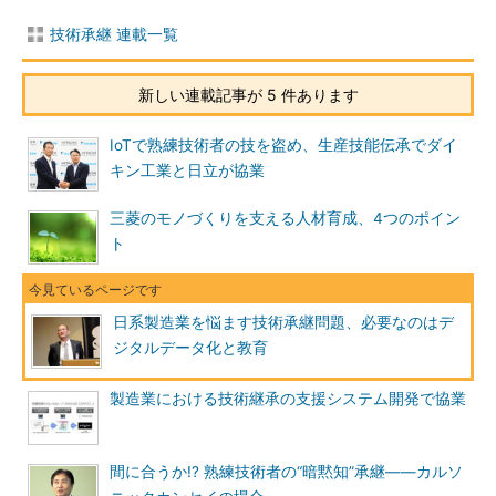
技術承継 連載一覧
新しい連載記事が 5 件あります
IoTで熟練技術者の技を盗め、生産技能伝承でダイ
キン工業と日立が協業
三菱のモノづくりを支える人材育成、4つのポイン
ト
日系製造業を悩ます技術承継問題、必要なのはデ
ジタルデータ化と教育
製造業における技術継承の支援システム開発で協業
間に合うか!? 熟練技術者の“暗黙知”承継――カルソ