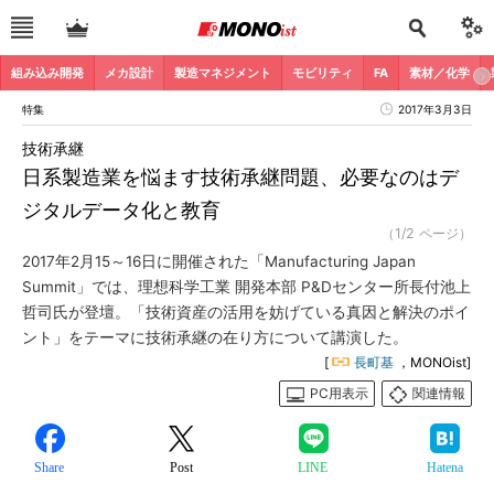
組み込み開発
メカ設計
製造マネジメント
モビリティ
FA
素材／化学
特集
2017年3月3日
技術承継
日系製造業を悩ます技術承継問題、必要なのはデ
ジタルデータ化と教育
（1/2 ページ）
2017年2月15～16日に開催された「Manufacturing Japan
Summit」では、理想科学工業 開発本部 P&Dセンター所長付池上
哲司氏が登壇。「技術資産の活用を妨げている真因と解決のポイ
ント」をテーマに技術承継の在り方について講演した。
[
長町基
，MONOist]
PC用表示
関連情報
Share
Post
LINE
Hatena