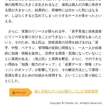
側の指導力に大きく左右されるなど、成長は個人の力量に依存す
る面が大きかった。結果的に、研修時には分かった気にはなる
が、しばらくすると忘れてしまったりするケースが多かったとい
える。
さらに、実業のリソースが限られる中、「若手育成と技術資産
にリソースを振り分けることができない」などの状況もあったと
いう。そのため、池上氏は、技術資産の活用を妨げるのは「若
手、中堅、ベテラン、管理職の役割に関係なく、一人一人が自発
的に知識・情報を提供し、活用する環境・意識になっていないこ
とに真因がある」（池上氏）と原因を断定。さらに、そのできな
い理由を「知識・能力のギャップ」と「必要データ・情報（ナレ
ッジ）のギャップ」が影響しており、その解決方法として環境・
意識を変えるための仕組みを採用する、ということに取り組むこ
とにした。
紙と不便なデータが横行していた技術管理
Copyright © ITmedia, Inc. All Rights Reserved.