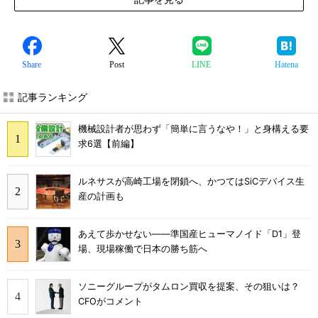
Share
Post
LINE
Hatena
記事ランキング
機械設計者が思わず「簡単に言うなや！」と身構える要
求6選【前編】
ルネサスが高崎工場を閉鎖へ、かつてはSiCデバイス生
産の計画も
あえて歩かせない――準国産ヒューマノイド「D1」登
場、現場稼働で日本の勝ち筋へ
ソニーグループがタムロン買収を提案、その狙いは？
CFOがコメント