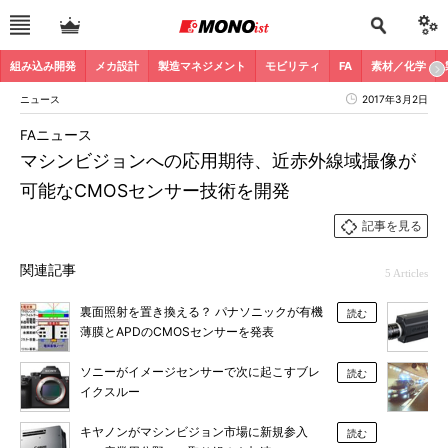
組み込み開発
メカ設計
製造マネジメント
モビリティ
FA
素材／化学
ニュース
2017年3月2日
FAニュース
マシンビジョンへの応用期待、近赤外線域撮像が
可能なCMOSセンサー技術を開発
記事を見る
関連記事
5 Articles
裏面照射を置き換える？ パナソニックが有機
読む
薄膜とAPDのCMOSセンサーを発表
ソニーがイメージセンサーで次に起こすブレ
読む
イクスルー
キヤノンがマシンビジョン市場に新規参入
読む