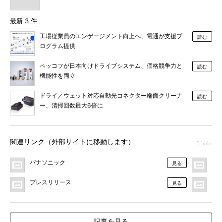
最新 3 件
工場従業員のエンゲージメント向上へ、電通が支援プ
読む
ログラム提供
ベッコフが日本向けドライブシステム、価格競争力と
読む
機能性を両立
ドライ／ウェット対応自動光コネクター端面クリーナ
読む
ー、清掃回数最大6倍に
関連リンク（外部サイトに移動します）
5 links
パナソニック
プ
見る
プレスリリース
MO
見る
記事を見る