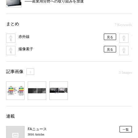
――産業用分野への取り組みを加速
まとめ
7 Keywords
赤外線
画
見る
撮像素子
CM
見る
記事画像
＋
3 Images
1
2
3
連載
FAニュース
一覧
3016 Articles