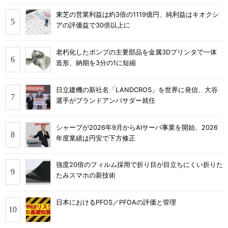
東芝の営業利益は約3倍の1119億円、純利益はキオクシ
アの評価益で30倍以上に
老朽化したポンプの主要部品を金属3Dプリンタで一体
造形、納期を3分の1に短縮
日立建機の新社名「LANDCROS」を世界に発信、大谷
選手がブランドアンバサダー就任
シャープが2026年9月からAIサーバ事業を開始、2026
年度業績は円安で下方修正
強度20倍のフィルム採用で折り目が目立ちにくい折りた
たみスマホの新技術
日本におけるPFOS／PFOAの評価と管理