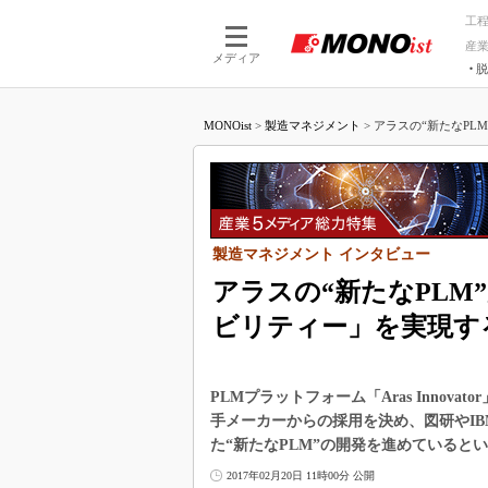
工
産
メディア
脱
つながる技術
AI×技術
MONOist
>
製造マネジメント
>
アラスの“新たなPLM
つながる工場
AI×設備
つながるサービ
Physical
製造マネジメント インタビュー
アラスの“新たなPL
ビリティー」を実現す
PLMプラットフォーム「Aras Innov
手メーカーからの採用を決め、図研やIB
た“新たなPLM”の開発を進めていると
2017年02月20日 11時00分 公開