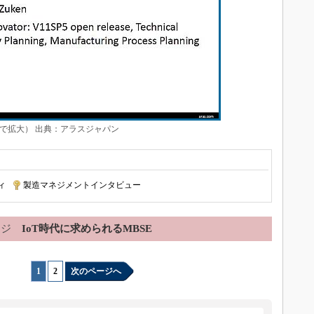
クで拡大） 出典：アラスジャパン
ィ
|
製造マネジメントインタビュー
ージ
IoT時代に求められるMBSE
1
|
2
次のページへ