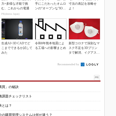
力×多様な才能で挑
手にこだわったオムロ
寸法の表記を攻略せ
む、これからの電通
ンの“オープンな”IO-L
よ！
inkマスター
PR(dentsu Japan)
生成AI×3D CADでど
令和8年熊本地震によ
新型コロナで深刻なマ
こまでできるか試して
る工場への影響まとめ
スク不足を3Dプリン
みた
タで解消、イグアスが
3Dマスクを開発
Recommended by
PR
購買」の秘訣
務課題チェックリスト
訣とは？
ウの購買管理システムは何が違う？