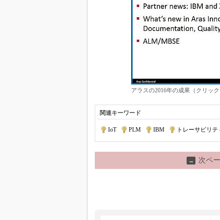
アラスの2016年の成果（クリッ
関連キーワード
IoT
|
PLM
|
IBM
|
トレーサビリテ
次ペ
→