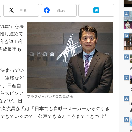
3Dプリンタ
産業オープンネット展
見る
Share
デジタルツインとCAE
S＆OP
ator」を展
インダストリー4.0
を推し進めて
イノベーション
年が2015年
製造業ビッグデータ
均成長率も
メイドインジャパン
植物工場
決まってい
知財マネジメント
や、軍艦など
海外生産
tries、日産自
からスピンア
グローバル設計・開発
アラスジャパンの久次昌彦氏
Sなどだ。日
制御セキュリティ
の久次昌彦氏は「日本でも自動車メーカーからの引き
新型コロナへの対応
まできているので、公表できるところまでこぎつけた