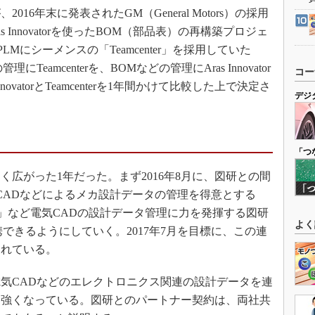
6年末に発表されたGM（General Motors）の採用
 Innovatorを使ったBOM（部品表）の再構築プロジェ
Mにシーメンスの「Teamcenter」を採用していた
eamcenterを、BOMなどの管理にAras Innovator
コー
ovatorとTeamcenterを1年間かけて比較した上で決定さ
デジ
「つ
く広がった1年だった。まず2016年8月に、図研との間
 CADなどによるメカ設計データの管理を得意とする
000／8000」など電気CADの設計データ管理に力を発揮する図研
よく
携できるようにしていく。2017年7月を目標に、この連
られている。
気CADなどのエレクトロニクス関連の設計データを連
は強くなっている。図研とのパートナー契約は、両社共