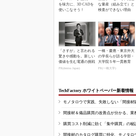
を味方に、3D CADを
な量産（組み立て）と
使いこなそう！
検査ができない理由
「さすが」と言われる
一橋・慶應・東京外大
驚きや感動を。新しい
の学長らが語る学部・
価値を生む電通の挑戦
大学院５年一貫教育
PR(dentsu Japan)
PR(一橋大学)
TechFactory ホワイトペーパー新着情報
モノタロウで実践、失敗しない「間接材
間接材＆備品購買の改善点が分かる、業
購買コスト削減に効く「集中購買」の秘
間接材のカタログ購買に特化、モノタロ