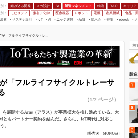
程別：
組み込み開発
メカ設計
製造マネジメント
物流
R＆D
キャリア
FA
業別：
モビリティ
素材／化学
医療機器
ロボット
電機
産業機械
食品・
炭素
サステナ設計
エッジ逆襲
品質
展示会
特集
メ
IoT
AI
ebook
伝承
組み込み開発
CEATEC
読者調査まとめ
編集後記
”が「フルライフサイクルトレ...
JIMTOF
保全
メカ設計
つながるクルマ
組込み/エッジ コンピューティング
ス
 AI
製造マネジメント
5G
展＆IoT/5Gソリューション展
VR／AR
FA
IIFES
モビリティ
フィールドサービス
国際ロボット展
素材／化学
FPGA
製造
ジャパンモビリティショー
M”が「フルライフサイクルトレーサ
組み込み画像技術
TECHNO-FRONTIER
る
組み込みモデリング
人テク展
（1/2 ページ）
Windows Embedded
スマート工場EXPO
車載ソフト開発
ator」を展開するAras（アラス）が事業拡大を推し進めている。大
EdgeTech+
Mともパートナー契約を結んだ。さらに、IoT時代に対応し
ISO26262
日本ものづくりワールド
いう。
無償設計ツール
[
朴尚洙
，
MONOist
]
AUTOMOTIVE WORLD