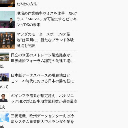
た3社の方法
現場の作業効率やミスを改善 XRグ
ラス「MiRZA」が可能にするピッキ
ングDXの未来
マツダのモータースポーツの“聖
地”は深川に、新たなブランド体験
拠点を開設
日立の米国のストレージ製造拠点が、
世界経済フォーラム認定の先進工場に
選出
日本版データスペースの現在地はど
こ？ AI時代における日本の勝ち筋に
ついて
AIインフラ需要が想定超え パナソニ
ックHDの第1四半期営業利益が過去最高
達成
三菱電機、欧州データセンター向け冷
却システム事業拡大でオランダ企業を
買収