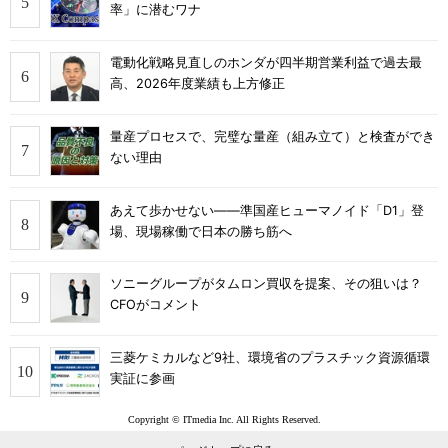
率」に潜むワナ
電動化戦略見直しのホンダが四半期営業利益で過去最
高、2026年度業績も上方修正
量産プロセスで、完璧な量産（組み立て）と検査ができ
ない理由
あえて歩かせない――準国産ヒューマノイド「D1」登
場、現場稼働で日本の勝ち筋へ
ソニーグループがタムロン買収を提案、その狙いは？
CFOがコメント
三菱ケミカルなど9社、環境省のプラスチック資源循環
実証に参画
Copyright © ITmedia Inc. All Rights Reserved.