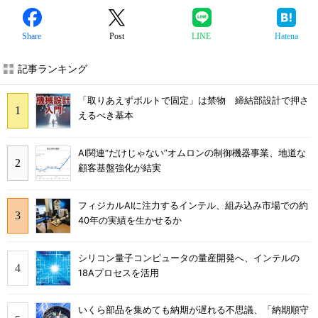
Share
Post
LINE
Hatena
記事ランキング
「取りあえずボルトで固定」は禁物 締結部設計で押さ
えるべき基本
AI関連“だけじゃない”オムロンの制御機器事業、地道な
顧客基盤強化が結実
フィジカルAIに注力するインテル、組み込み市場での約
40年の実績を生かせるか
シリコン量子コンピュータの量産開発へ、インテルの
18Aプロセスを活用
いくら部品を集めても納期が遅れる不思議、「納期順守