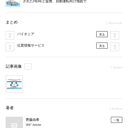
されたHEREと提携、自動運転向け地図で
まとめ
5 Keywords
パイオニア
自
見る
位置情報サービス
自
見る
記事画像
＋
1 Images
1
著者
1 Authors
齊藤由希
一覧
2847 Articles