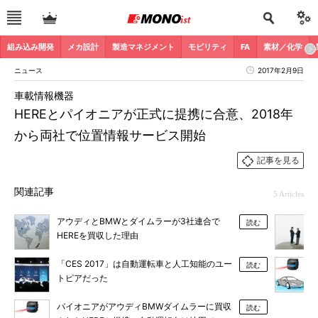
組み込み開発
メカ設計
製造マネジメント
モビリティ
FA
素材／化学
ニュース
2017年2月9日
車載情報機器
HEREとパイオニアが正式に提携に合意、2018年
から両社で位置情報サービス開始
記事を見る
関連記事
5 Articles
アウディとBMWとダイムラーが3社連合で
読む
HEREを買収した理由
「CES 2017」は自動運転車と人工知能のユー
読む
トピアだった
パイオニアがアウディBMWダイムラーに買収
読む