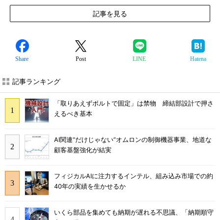
記事を見る
Share
Post
LINE
Hatena
記事ランキング
「取りあえずボルトで固定」は禁物 締結部設計で押さ
えるべき基本
AI関連“だけじゃない”オムロンの制御機器事業、地道な
顧客基盤強化が結実
フィジカルAIに注力するインテル、組み込み市場での約
40年の実績を生かせるか
いくら部品を集めても納期が遅れる不思議、「納期順守