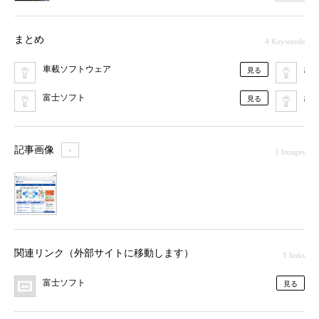
まとめ
4 Keywords
車載ソフトウェア
組
見る
富士ソフト
組
見る
記事画像
＋
1 Images
1
関連リンク（外部サイトに移動します）
1 links
富士ソフト
見る