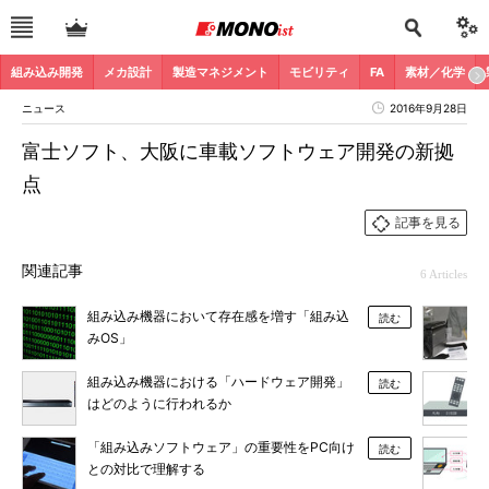
組み込み開発
メカ設計
製造マネジメント
モビリティ
FA
素材／化学
ニュース
2016年9月28日
富士ソフト、大阪に車載ソフトウェア開発の新拠
点
記事を見る
関連記事
6 Articles
組み込み機器において存在感を増す「組み込
読む
みOS」
組み込み機器における「ハードウェア開発」
読む
はどのように行われるか
「組み込みソフトウェア」の重要性をPC向け
読む
との対比で理解する