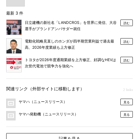
最新 3 件
日立建機の新社名「LANDCROS」を世界に発信、大谷
読む
選手がブランドアンバサダー就任
電動化戦略見直しのホンダが四半期営業利益で過去最
読む
高、2026年度業績も上方修正
トヨタが2026年度通期業績を上方修正、好調なHEVは
読む
次世代電池で競争力を強化へ
関連リンク（外部サイトに移動します）
2 links
ヤマハ（ニュースリリース）
見る
ヤマハ発動機（ニュースリリース）
見る
記事を見る