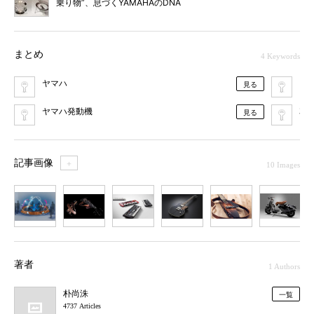
乗り物”、息づくYAMAHAのDNA
まとめ
4 Keywords
ヤマハ
ブ
見る
ヤマハ発動機
車
見る
記事画像
＋
10 Images
1
2
3
4
5
6
7
著者
1 Authors
朴尚洙
一覧
4737 Articles