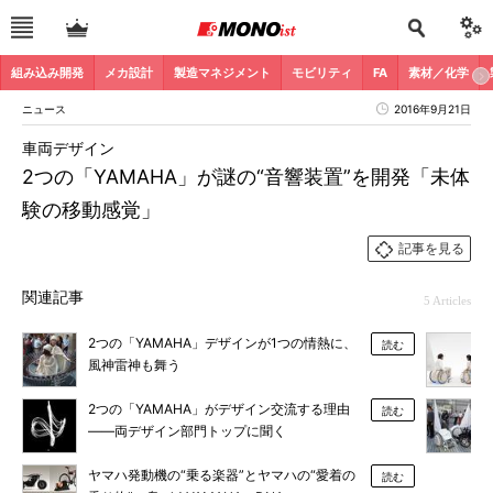
組み込み開発
メカ設計
製造マネジメント
モビリティ
FA
素材／化学
ニュース
2016年9月21日
車両デザイン
2つの「YAMAHA」が謎の“音響装置”を開発「未体
験の移動感覚」
記事を見る
関連記事
5 Articles
2つの「YAMAHA」デザインが1つの情熱に、
読む
風神雷神も舞う
2つの「YAMAHA」がデザイン交流する理由
読む
――両デザイン部門トップに聞く
ヤマハ発動機の“乗る楽器”とヤマハの“愛着の
読む