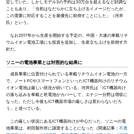
定していた。しかしモデル3の予約は30万台を超えるなど好調な
こともあり、「当初はなだらかに立ち上げるイメージだったが、
この需要に対応することを最優先に前倒すことにした」（河井
氏）という。
なお2017年から生産を開始する予定の、中国・大連の車載リチ
ウムイオン電池工場にも投資を追加し、生産立ち上げを前倒す方
針だ。
ソニーの電池事業とは対照的な結果に
成長事業に位置付けられている車載リチウムイオン電池の一方
で、ノートPCやスマートフォンといったICT機器向けのリチウム
イオン電池は厳しい状況が続いている。河井氏は「ICT機器向け
の落ち込みを車載と乾電池がカバーして、エナジー分野は増収に
なった。ただし今後もICT機器市場の厳しさは変わらないだろ
う」と述べている。
この厳しい状況にあるICT機器向けが中心だった、ソニーの電
池事業は、村田製作所に譲渡することになった（関連記事：
不透