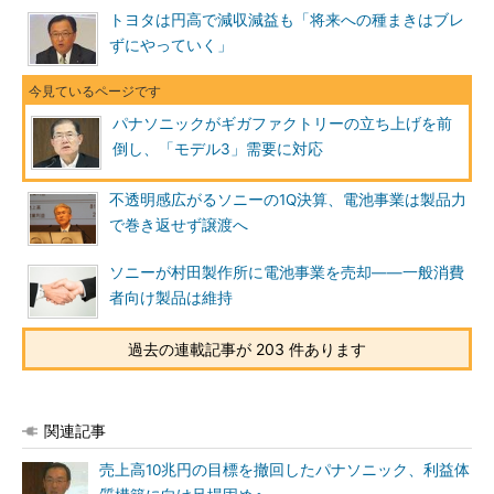
トヨタは円高で減収減益も「将来への種まきはブレ
ずにやっていく」
パナソニックがギガファクトリーの立ち上げを前
倒し、「モデル3」需要に対応
不透明感広がるソニーの1Q決算、電池事業は製品力
で巻き返せず譲渡へ
ソニーが村田製作所に電池事業を売却――一般消費
者向け製品は維持
過去の連載記事が 203 件あります
関連記事
売上高10兆円の目標を撤回したパナソニック、利益体