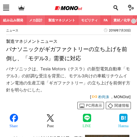
組み込み開発
メカ設計
製造マネジメント
モビリティ
FA
素材／化学
ニュース
2016年7月30日
製造マネジメントニュース
パナソニックがギガファクトリーの立ち上げを前
倒し、「モデル3」需要に対応
パナソニックは、Tesla Motors（テスラ）の新型電気自動車「モ
デル3」の好調な受注を背景に、モデル3向けの車載リチウムイ
オン電池の生産工場「ギガファクトリー」の立ち上げを前倒す方
針を明らかにした。
[
朴尚洙
，MONOist]
PC用表示
関連情報
Share
Post
LINE
Hatena