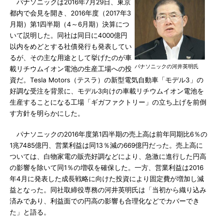
パナソニックは2016年7月29日、東京
都内で会見を開き、2016年度（2017年3
月期）第1四半期（4～6月期）決算につ
いて説明した。同社は同日に4000億円
以内をめどとする社債発行も発表してい
るが、その主な用途として挙げたのが車
パナソニックの河井英明氏
載リチウムイオン電池の生産工場への投
資だ。Tesla Motors（テスラ）の新型電気自動車「モデル3」の
好調な受注を背景に、モデル3向けの車載リチウムイオン電池を
生産することになる工場「ギガファクトリー」の立ち上げを前倒
す方針を明らかにした。
パナソニックの2016年度第1四半期の売上高は前年同期比6％の
1兆7485億円、営業利益は同13％減の669億円だった。売上高に
ついては、白物家電の販売好調などにより、急激に進行した円高
の影響を除いて同1％の増収を確保した。一方、営業利益は2016
年4月に発表した成長戦略に向けた投資により固定費が増加し減
益となった。同社取締役専務の河井英明氏は「当初から織り込み
済みであり、利益面での円高の影響も合理化などでカバーでき
た」と語る。