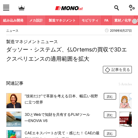
組み込み開発
メカ設計
製造マネジメント
モビリティ
FA
素材／化学
ニュース
2016年6月27日
製造マネジメントニュース
ダッソー・システムズ、仏Ortemsの買収で3Dエ
クスペリエンスの適用範囲を拡大
記事を見る
関連記事
5 Articles
“技術だけ”で革新を考える日本、幅広い視野
読む
に立つ世界
3DとWebで知財を共有するPLMツール
読む
―ENOVIA V6
CAEエキスパートが見て・感じた！ CAEの最
読む