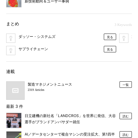
新技術動向＆ユーザー事例
まとめ
3 Keywords
ダッソー・システムズ
製
見る
サプライチェーン
見る
連載
製造マネジメントニュース
一覧
2319 Articles
最新 3 件
日立建機の新社名「LANDCROS」を世界に発信、大谷
読む
選手がブランドアンバサダー就任
AI／データセンターで複合マシンの受注拡大、第1四半
読む