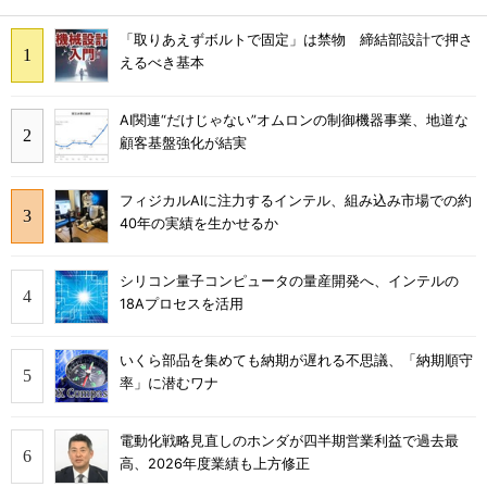
「取りあえずボルトで固定」は禁物 締結部設計で押さ
えるべき基本
AI関連“だけじゃない”オムロンの制御機器事業、地道な
顧客基盤強化が結実
フィジカルAIに注力するインテル、組み込み市場での約
40年の実績を生かせるか
シリコン量子コンピュータの量産開発へ、インテルの
18Aプロセスを活用
いくら部品を集めても納期が遅れる不思議、「納期順守
率」に潜むワナ
電動化戦略見直しのホンダが四半期営業利益で過去最
高、2026年度業績も上方修正