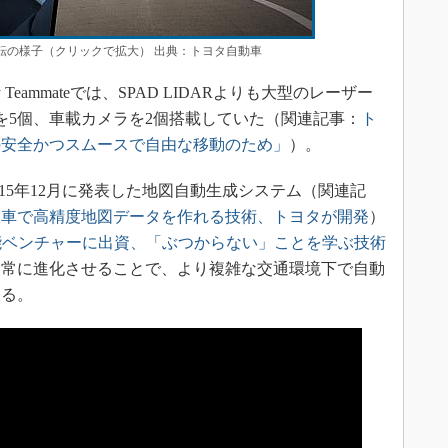
る自動運転の様子（クリックで拡大） 出典：トヨタ自動車
Teammateでは、SPAD LIDARよりも大型のレーザー
を5個、車載カメラを2個搭載していた（関連記事：
ト
の安全かつスムースで自由な移動のため」
）。
は、2015年12月に発表した地図自動生成システム（関連記
販車で高精度地図データを作れる技術、トヨタが開発
）
能ベンチャーに出資、「ぶつからない」ことを学ぶ技術
。常に進化させることで、より複雑な交通環境下で自動
ある。