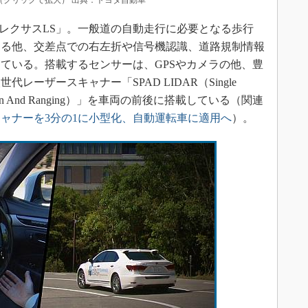
の外観（クリックで拡大） 出典：トヨタ自動車
車両は「レクサスLS」。一般道の自動走行に必要となる歩行
する他、交差点での右左折や信号機認識、道路規制情報
ている。搭載するセンサーは、GPSやカメラの他、豊
ーザースキャナー「SPAD LIDAR（Single
t Detection And Ranging）」を車両の前後に搭載している（関連
ャナーを3分の1に小型化、自動運転車に適用へ
）。