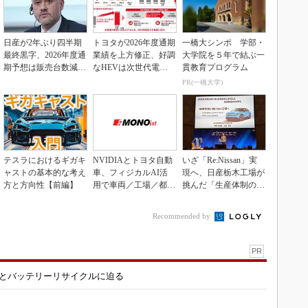
日産が2年ぶり四半期
トヨタが2026年度通期
一橋大シンポ 学部・
最終黒字、2026年度通
業績を上方修正、好調
大学院を５年で結ぶ一
期予想は販売台数減も
なHEVは次世代電池
貫教育プログラム
連結業績は維持
で競争力を強化へ
PR(一橋大学)
テスラにおけるギガキ
NVIDIAとトヨタ自動
いざ「Re:Nissan」実
ャストの基本的な考え
車、フィジカルAI活
現へ、日産栃木工場が
方と方向性【前編】
用で車両／工場／都市
挑んだ「生産体制の比
を連携
例化」
Recommended by
PR
造とバッテリーリサイクルに迫る