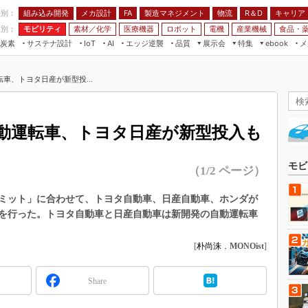
程別：
組み込み開発
メカ設計
製造マネジメント
物流
R＆D
キャリア
FA
業別：
モビリティ
素材／化学
医療機器
ロボット
電機
産業機械
食品・
炭素
サステナ設計
エッジ逆襲
品質
展示会
特集
メ
IoT
AI
ebook
伝承
組み込み開発
CEATEC
読者調査まとめ
編集後記
車、トヨタ日産が新型投...
JIMTOF
保全
メカ設計
つながるクルマ
組込み/エッジ コンピューティング
ス
 AI
製造マネジメント
5G
展＆IoT/5Gソリューション展
VR／AR
FA
動運転車、トヨタ日産が新型投入も
IIFES
モビリティ
フィールドサービス
国際ロボット展
素材／化学
FPGA
モビ
（1/2 ページ）
ジャパンモビリティショー
組み込み画像技術
TECHNO-FRONTIER
ミット」に合わせて、トヨタ自動車、日産自動車、ホンダが
組み込みモデリング
を行った。トヨタ自動車と日産自動車は新開発の自動運転車
人テク展
Windows Embedded
スマート工場EXPO
[
朴尚洙
，
MONOist
]
車載ソフト開発
EdgeTech+
ISO26262
日本ものづくりワールド
Share
無償設計ツール
AUTOMOTIVE WORLD