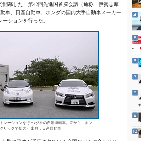
3Dプリンタ
摩で開幕した「第42回先進国首脳会議（通称：伊勢志摩
産業オープンネット展
デジタルツインとCAE
自動車、日産自動車、ホンダの国内大手自動車メーカー
レーションを行った。
S＆OP
インダストリー4.0
イノベーション
製造業ビッグデータ
メイドインジャパン
植物工場
知財マネジメント
海外生産
グローバル設計・開発
制御セキュリティ
新型コロナへの対応
トレーションを行った3社の自動運転車。左から、ホン
クリックで拡大） 出典：日産自動車