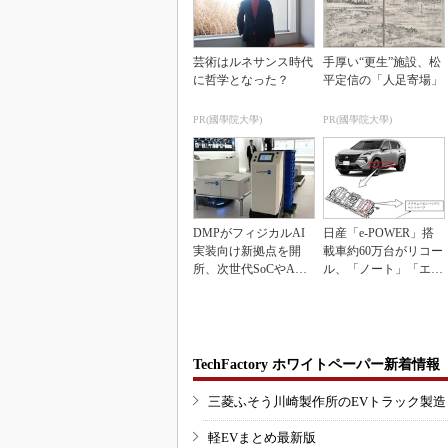
芸術はルネサンス時代
手厚い“更生”施設、松
に哲学となった？
平定信の「人足寄場」
PR(國學院大學)
PR(國學院大學)
DMPがフィジカルAI
日産「e-POWER」搭
実装向け新拠点を開
載車約60万台がリコー
所、次世代SoCやAM
ル、「ノート」「エク
Rデモを披露
ストレイル」な...
TechFactory ホワイトペーパー新着情報
三菱ふそう川崎製作所のEVトラック製
軽EVまとめ最新版