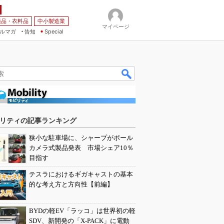
薬品・衣料品
中小製造業
マイページ
ルマガ
告知
Special
リティの記事ランキング
狭小な駐車場に、シャープがポール
カメラ式製品発表 市場シェア10％
目指す
テスラにおけるギガキャストの基本
的な考え方と方向性【前編】
BYDの軽EV「ラッコ」は世界初の軽
SDV、新開発の「X-PACK」に電動