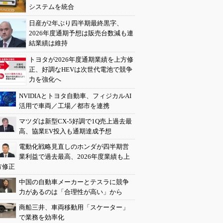
システムを統合
日産が2年ぶり四半期最終黒字、
2026年度通期予想は販売台数減も連
結業績は維持
トヨタが2026年度通期業績を上方修
正、好調なHEVは次世代電池で競争
力を強化へ
NVIDIAとトヨタ自動車、フィジカルAI
活用で車両／工場／都市を連携
マツダは新型CX-5好調で1Q売上過去最
高、協業EV投入も通期達成予想
電動化戦略見直しのホンダが四半期営
業利益で過去最高、2026年度業績も上
方修正
中国の自動車メーカーとテスラに競争
力があるのは「合理性が高い」から
商船三井、車両移動用「スケーター」
で業務を効率化