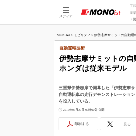
工
産
メディア
脱
つながる技術
AI×技術
MONOist
>
モビリティ
>
伊勢志摩サミットの自動運転
つながる工場
AI×設備
つながるサービ
Physical
自動運転技術
伊勢志摩サミットの自
ホンダは従来モデル
三重県伊勢志摩で開幕した「伊勢志摩サ
自動運転車の走行デモンストレーション
を投入している。
2016年05月27日 07時00分 公開
印刷する
見る