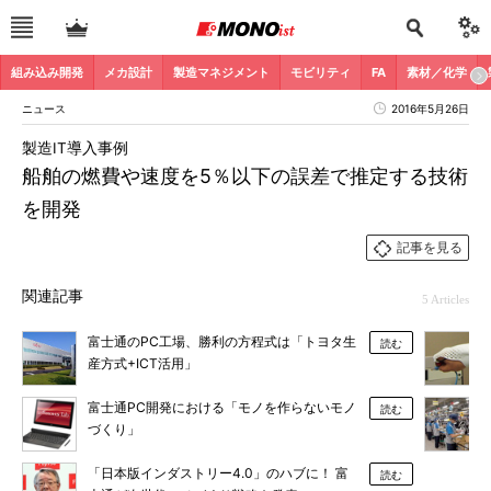
組み込み開発
メカ設計
製造マネジメント
モビリティ
FA
素材／化学
ニュース
2016年5月26日
製造IT導入事例
船舶の燃費や速度を5％以下の誤差で推定する技術
を開発
記事を見る
関連記事
5 Articles
富士通のPC工場、勝利の方程式は「トヨタ生
読む
産方式+ICT活用」
富士通PC開発における「モノを作らないモノ
読む
づくり」
「日本版インダストリー4.0」のハブに！ 富
読む