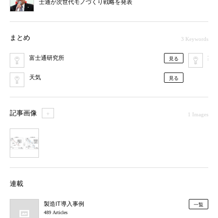
士通が次世代モノづくり戦略を発表
まとめ
3 Keywords
富士通研究所
製造
見る
天気
見る
記事画像
＋
1 Images
1
連載
製造IT導入事例
一覧
489 Articles