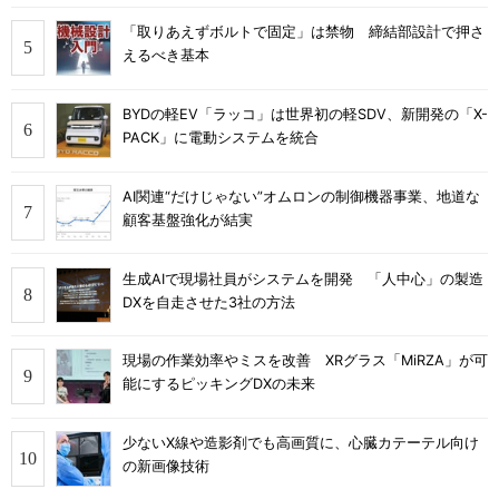
「取りあえずボルトで固定」は禁物 締結部設計で押さ
えるべき基本
BYDの軽EV「ラッコ」は世界初の軽SDV、新開発の「X-
PACK」に電動システムを統合
AI関連“だけじゃない”オムロンの制御機器事業、地道な
顧客基盤強化が結実
生成AIで現場社員がシステムを開発 「人中心」の製造
DXを自走させた3社の方法
現場の作業効率やミスを改善 XRグラス「MiRZA」が可
能にするピッキングDXの未来
少ないX線や造影剤でも高画質に、心臓カテーテル向け
の新画像技術