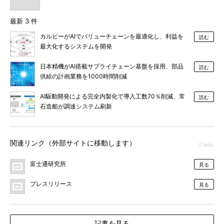
最新 3 件
カルビーがAIでバリューチェーンを最適化し、利益を
読む
最大化するシステムを開発
日本精機がAI搭載サプライチェーン基盤を採用、部品
読む
供給の計画業務を1000時間削減
AI駆動開発による完全内製化で導入工数70％削減、常
読む
石造船が調達システム刷新
関連リンク（外部サイトに移動します）
2 links
富士通研究所
見る
プレスリリース
見る
記事を見る