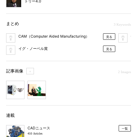
トリー4.0
まとめ
3 Keywords
CAM（Computer Aided Manufacturing）
C
見る
イグ・ノーベル賞
見る
記事画像
＋
2 Images
1
2
連載
CADニュース
一覧
410 Articles