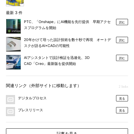
最新 3 件
PTC、「Onshape」にAI機能を先行提供 早期アクセ
読む
スプログラムを開始
20年かけて培った設計技術を数十秒で再現 オートデ
読む
スクが語るAI×CADの可能性
AIアシスタントで設計検証を迅速化、3D
読む
CAD「Creo」最新版を提供開始
関連リンク（外部サイトに移動します）
2 links
デジタルプロセス
見る
プレスリリース
見る
記事を見る