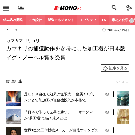
組み込み開発
メカ設計
製造マネジメント
モビリティ
FA
素材／化学
ニュース
2016年5月24日
カマカマゴリゴリ
カマキリの捕獲動作を参考にした加工機が日本版
イグ・ノーベル賞を受賞
記事を見る
関連記事
5 Articles
足し引き自在で効果は無限大！ 金属3Dプリ
読む
ンタと切削加工の複合機投入が本格化
「日本で作って世界で勝つ」――オークマ
読む
が“夢工場”で描く未来とは
世界1位の工作機械メーカーが目指すインダス
読む