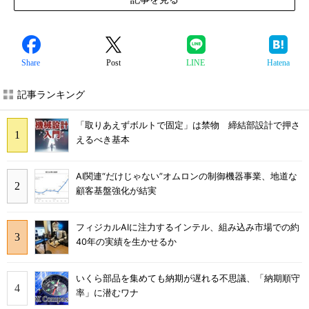
Share
Post
LINE
Hatena
記事ランキング
「取りあえずボルトで固定」は禁物 締結部設計で押さ
えるべき基本
AI関連“だけじゃない”オムロンの制御機器事業、地道な
顧客基盤強化が結実
フィジカルAIに注力するインテル、組み込み市場での約
40年の実績を生かせるか
いくら部品を集めても納期が遅れる不思議、「納期順守
率」に潜むワナ