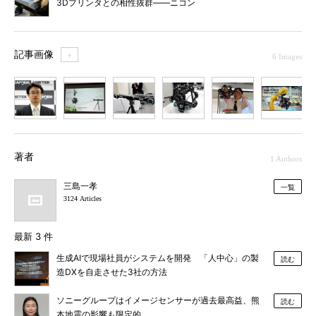
3Dプリンタとの相性抜群――ニコン
記事画像
＋
6 Images
1
2
3
4
5
6
著者
1 Authors
三島一孝
一覧
3124 Articles
最新 3 件
生成AIで現場社員がシステムを開発 「人中心」の製
読む
造DXを自走させた3社の方法
ソニーグループはイメージセンサーが過去最高益、熊
読む
本地震の影響も限定的