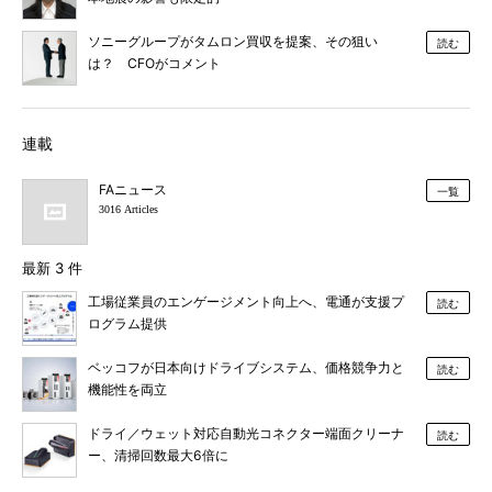
ソニーグループがタムロン買収を提案、その狙い
読む
は？ CFOがコメント
連載
FAニュース
一覧
3016 Articles
最新 3 件
工場従業員のエンゲージメント向上へ、電通が支援プ
読む
ログラム提供
ベッコフが日本向けドライブシステム、価格競争力と
読む
機能性を両立
ドライ／ウェット対応自動光コネクター端面クリーナ
読む
ー、清掃回数最大6倍に