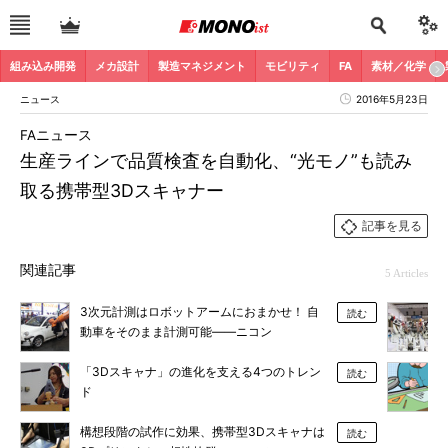
組み込み開発
メカ設計
製造マネジメント
モビリティ
FA
素材／化学
ニュース
2016年5月23日
FAニュース
生産ラインで品質検査を自動化、“光モノ”も読み
取る携帯型3Dスキャナー
記事を見る
関連記事
5 Articles
3次元計測はロボットアームにおまかせ！ 自
読む
動車をそのまま計測可能――ニコン
「3Dスキャナ」の進化を支える4つのトレン
読む
ド
構想段階の試作に効果、携帯型3Dスキャナは
読む