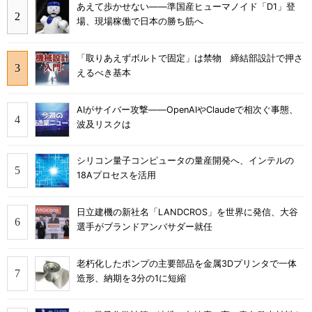
あえて歩かせない――準国産ヒューマノイド「D1」登
場、現場稼働で日本の勝ち筋へ
「取りあえずボルトで固定」は禁物 締結部設計で押さ
えるべき基本
AIがサイバー攻撃――OpenAIやClaudeで相次ぐ事態、
波及リスクは
シリコン量子コンピュータの量産開発へ、インテルの
18Aプロセスを活用
日立建機の新社名「LANDCROS」を世界に発信、大谷
選手がブランドアンバサダー就任
老朽化したポンプの主要部品を金属3Dプリンタで一体
造形、納期を3分の1に短縮