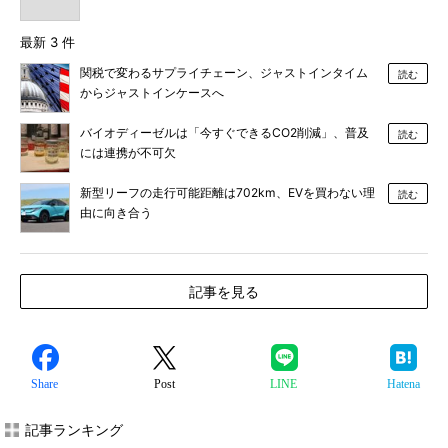
最新 3 件
関税で変わるサプライチェーン、ジャストインタイム
読む
からジャストインケースへ
バイオディーゼルは「今すぐできるCO2削減」、普及
読む
には連携が不可欠
新型リーフの走行可能距離は702km、EVを買わない理
読む
由に向き合う
記事を見る
Share
Post
LINE
Hatena
記事ランキング