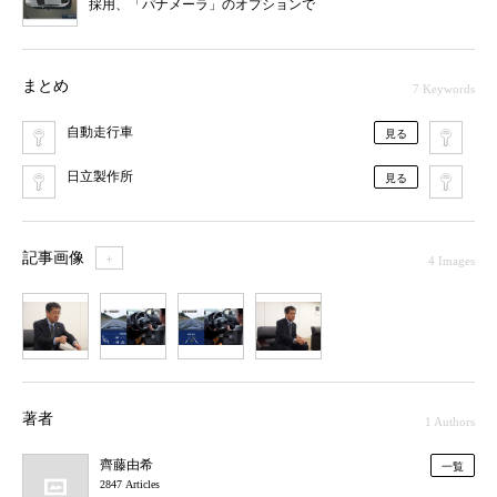
採用、「パナメーラ」のオプションで
まとめ
7 Keywords
自動走行車
自
見る
日立製作所
カ
見る
記事画像
＋
4 Images
1
2
3
4
著者
1 Authors
齊藤由希
一覧
2847 Articles