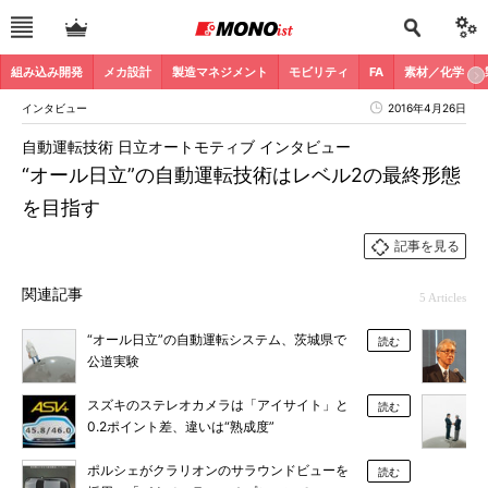
組み込み開発
メカ設計
製造マネジメント
モビリティ
FA
素材／化学
インタビュー
2016年4月26日
自動運転技術 日立オートモティブ インタビュー
“オール日立”の自動運転技術はレベル2の最終形態
を目指す
記事を見る
関連記事
5 Articles
“オール日立”の自動運転システム、茨城県で
読む
公道実験
スズキのステレオカメラは「アイサイト」と
読む
0.2ポイント差、違いは“熟成度”
ポルシェがクラリオンのサラウンドビューを
読む