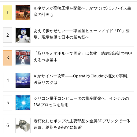
ルネサスが高崎工場を閉鎖へ、かつてはSiCデバイス生
産の計画も
あえて歩かせない――準国産ヒューマノイド「D1」登
場、現場稼働で日本の勝ち筋へ
「取りあえずボルトで固定」は禁物 締結部設計で押さ
えるべき基本
AIがサイバー攻撃――OpenAIやClaudeで相次ぐ事態、
波及リスクは
シリコン量子コンピュータの量産開発へ、インテルの
18Aプロセスを活用
老朽化したポンプの主要部品を金属3Dプリンタで一体
造形、納期を3分の1に短縮