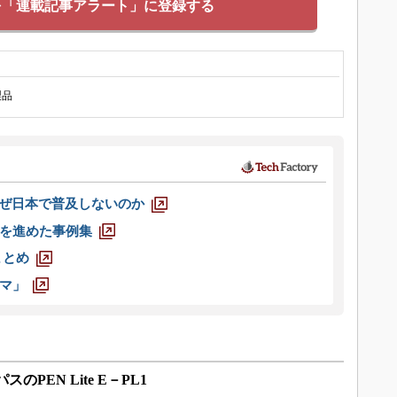
を「連載記事アラート」に登録する
製品
なぜ日本で普及しないのか
を進めた事例集
まとめ
マ」
PEN Lite E－PL1