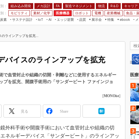
程別：
組み込み開発
メカ設計
製造マネジメント
物流
R＆D
キャリア
FA
業別：
モビリティ
素材／化学
医療機器
ロボット
電機
産業機械
食品・
炭素
サステナ設計
エッジ逆襲
品質
展示会
特集
メ
IoT
AI
ebook
伝承
組み込み開発
CEATEC
読者調査まとめ
編集後記
のラインアップを拡充...
JIMTOF
保全
メカ設計
つながるクルマ
組込み/エッジ コンピューティング
ス
 AI
製造マネジメント
5G
展＆IoT/5Gソリューション展
VR／AR
FA
デバイスのラインアップを拡充
IIFES
モビリティ
フィールドサービス
国際ロボット展
素材／化学
FPGA
術で血管封止や組織の切開・剥離などに使用するエネルギー
医療
ジャパンモビリティショー
ップを拡充、開腹手術用の「サンダービート ファインジョ
組み込み画像技術
TECHNO-FRONTIER
組み込みモデリング
[
MONOist
]
人テク展
Windows Embedded
スマート工場EXPO
見る
Share
車載ソフト開発
EdgeTech+
ISO26262
日本ものづくりワールド
内視鏡外科手術や開腹手術において血管封止や組織の切
無償設計ツール
るエネルギーデバイス「サンダービート」のラインアッ
AUTOMOTIVE WORLD