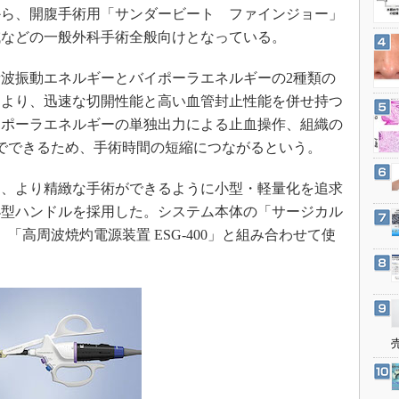
3Dプリンタ
から、開腹手術用「サンダービート ファインジョー」
産業オープンネット展
デジタルツインとCAE
域などの一般外科手術全般向けとなっている。
S＆OP
波振動エネルギーとバイポーラエネルギーの2種類の
インダストリー4.0
により、迅速な切開性能と高い血管封止性能を併せ持つ
イノベーション
イポーラエネルギーの単独出力による止血操作、組織の
製造業ビッグデータ
でできるため、手術時間の短縮につながるという。
メイドインジャパン
、より精緻な手術ができるように小型・軽量化を追求
植物工場
小型ハンドルを採用した。システム本体の「サージカル
知財マネジメント
「高周波焼灼電源装置 ESG-400」と組み合わせて使
海外生産
グローバル設計・開発
制御セキュリティ
新型コロナへの対応