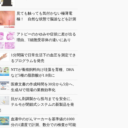
見ても触っても気付かない極薄電
極！ 自然な状態で脳波などを計測
アトピーのかゆみや症状に差が出る
理由、T細胞受容体の違いにあり
1分間隔で日常生活下の血圧を測定でき
るプログラムを発売
NTTが養殖飼料向け珪藻を育種、DHA
など5種の脂肪酸が1.8倍に
医療文書の作成時間を30分から5分へ、
生成AIで現場の業務効率化
抗がん剤調製から投与までを安全に、
テルモが閉鎖式システムの新製品を発
売
血液中のがんマーカーを基準値の1000
分の1濃度で計測、数分での検査が可能