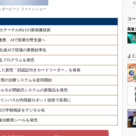
ンダービート ファインジョー
コー
高速
カテーテル向けの新画像技術
連携、AIで医療分野支援へ
生成AIで現場の業務効率化
よく
るプログラムを発売
した新型「顔認証付きカードリーダー」を発表
折用の治療システムを提供開始
テルモが閉鎖式システムの新製品を発売
オリンパスが内視鏡ロボット技術で容易に
症の学校検診をデジタル化
射線治療用シールを発売