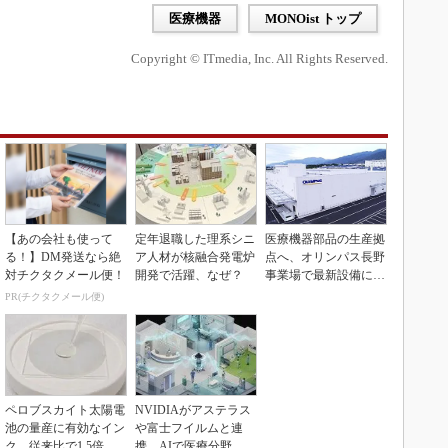
医療機器
MONOist トップ
Copyright © ITmedia, Inc. All Rights Reserved.
【あの会社も使って
定年退職した理系シニ
医療機器部品の生産拠
る！】DM発送なら絶
ア人材が核融合発電炉
点へ、オリンパス長野
対チクタクメール便！
開発で活躍、なぜ？
事業場で最新設備に機
能集約
PR(チクタクメール便)
ペロブスカイト太陽電
NVIDIAがアステラス
池の量産に有効なイン
や富士フイルムと連
ク、従来比で1.5倍の
携、AIで医療分野支