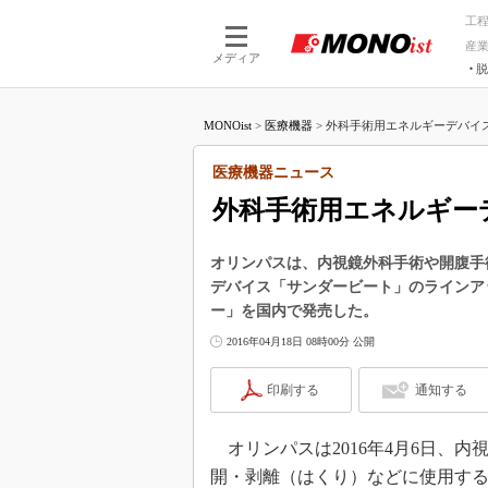
工
産
メディア
脱
つながる技術
AI×技術
MONOist
>
医療機器
>
外科手術用エネルギーデバイス
つながる工場
AI×設備
つながるサービ
Physical
医療機器ニュース
外科手術用エネルギー
オリンパスは、内視鏡外科手術や開腹手
デバイス「サンダービート」のラインア
ー」を国内で発売した。
2016年04月18日 08時00分 公開
印刷する
通知する
オリンパスは2016年4月6日、
開・剥離（はくり）などに使用す