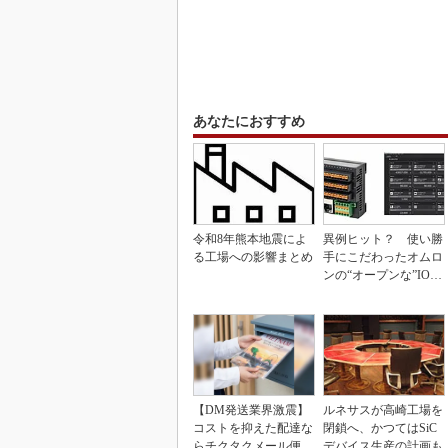
あなたにおすすめ
令和8年熊本地震によ
異例ヒット？ 使い勝
る工場への影響まとめ
手にこだわったオムロ
ンの“オープンな”IO-L
inkマスター
【DM発送業界激震】
ルネサスが高崎工場を
コストを抑えた配達な
閉鎖へ、かつてはSiC
らチクタクメール便
デバイス生産の計画も