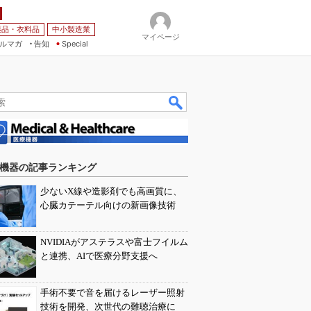
薬品・衣料品
中小製造業
マイページ
ルマガ
告知
Special
機器の記事ランキング
少ないX線や造影剤でも高画質に、
心臓カテーテル向けの新画像技術
NVIDIAがアステラスや富士フイルム
と連携、AIで医療分野支援へ
手術不要で音を届けるレーザー照射
技術を開発、次世代の難聴治療に