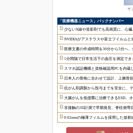
サ
「医療機器ニュース」バックナンバー
少ないX線や造影剤でも高画質に、心臓
NVIDIAがアステラスや富士フイルムと
医療文書の作成時間を30分から5分へ、
1分間隔で日常生活下の血圧を測定でき
スマホ認証機構と資格確認用PCを内蔵
日本人の骨格に合わせて設計、上腕骨
抗がん剤調製から投与までを安全に、
大腸がんを低侵襲に治療できるESD、
非接触の3D計測で早期発見、脊柱側弯
0.02mmの極薄フィルムを採用した放