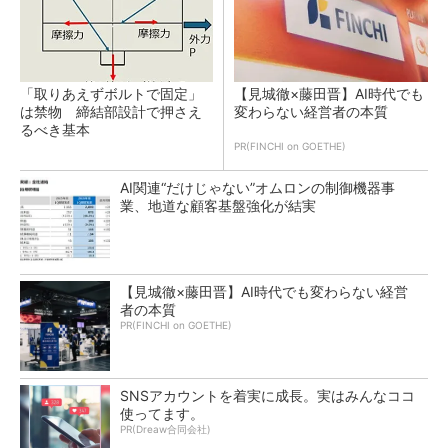
「取りあえずボルトで固定」
【見城徹×藤田晋】AI時代でも
は禁物 締結部設計で押さえ
変わらない経営者の本質
るべき基本
PR(FINCHI on GOETHE)
AI関連“だけじゃない”オムロンの制御機器事
業、地道な顧客基盤強化が結実
【見城徹×藤田晋】AI時代でも変わらない経営
者の本質
PR(FINCHI on GOETHE)
SNSアカウントを着実に成長。実はみんなココ
使ってます。
PR(Dreaw合同会社)