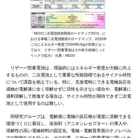
「NEDO二次電池技術開発ロードマップ2013」に
おける車載二次電池開発のロードマップ。2030年
ごろにエネルギー密度で500Wh/kgが目標となっ
ており、リザーバ型蓄電池はその有力候補だ（ク
リックで拡大） 出典：NEDO
リザーバ型蓄電池は、理論的にはエネルギー密度が大幅に向上
するものの、二次電池として重要な性能指標であるサイクル特性
について課題を抱えている。特に、充放電時にできる電極反応生
成物が電解液に全く溶解せずに活性を示さない場合や、電解液に
過剰溶解して散逸する場合は、サイクル特性が期待できず二次電
池として使用するのは難しい。
同研究グループは、電解液に電極の反応種が適度に溶解できる
環境づくりに着目し、添加剤（アニオンレセプター）の導入や、
溶解性の高い電極材料の固定化、電極－電解質界面のナノレベル
での制御などを行った。その結果、リザーバ型蓄電池に用いられ