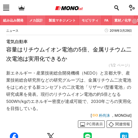
組み込み開発
メカ設計
製造マネジメント
モビリティ
FA
素材／化学
ニュース
2016年3月29日
電気自動車
容量はリチウムイオン電池の5倍、金属リチウム二
次電池は実用化できるか
（1/2 ページ）
新エネルギー・産業技術総合開発機構（NEDO）と京都大学、産
業技術総合研究所などの研究グループは、金属リチウム二次電池
をはじめとする新コンセプトの二次電池「リザーバ型蓄電池」の
研究成果を発表。現行のリチウムイオン電池の約5倍となる
500Wh/kgのエネルギー密度が達成可能で、2030年ごろの実用化
を目指している。
[
朴尚洙
，MONOist]
PC用表示
関連情報