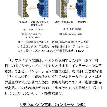
リザーバ型蓄電池の概念図。左側は負極に金属リチウムを用
いる金属リチウム二次電池、右側は陰イオン（アニオン）に
よって電荷を移動するハロゲン化物蓄電池 出典：NEDO
リチウムイオン電池は、イオンを収納する入れ物（ホスト材
料）の間でリチウムイオンをやりとりする「インサーション型蓄
電池」である。インサーション型蓄電池は、繰り返し充放電特性
（サイクル特性）に優れるという利点がある一方で、ホスト材料
の重量や体積がかさむために、実現可能なエネルギー密度に限界
がある。この入れ物を使わずに、金属そのものを電極として利用
しようというのがリザーバ型蓄電池だ。