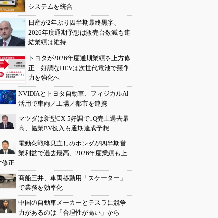
システムを統合
日産が2年ぶり四半期最終黒字、
2026年度通期予想は販売台数減も連
結業績は維持
トヨタが2026年度通期業績を上方修
正、好調なHEVは次世代電池で競争
力を強化へ
NVIDIAとトヨタ自動車、フィジカルAI
活用で車両／工場／都市を連携
マツダは新型CX-5好調で1Q売上過去最
高、協業EV投入も通期達成予想
電動化戦略見直しのホンダが四半期営
業利益で過去最高、2026年度業績も上
方修正
商船三井、車両移動用「スケーター」
で業務を効率化
中国の自動車メーカーとテスラに競争
力があるのは「合理性が高い」から