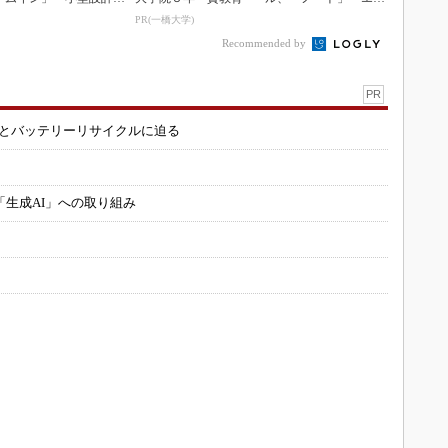
意匠性をさらに追求
ストレイル」な...
PR(一橋大学)
Recommended by
PR
造とバッテリーリサイクルに迫る
「生成AI」への取り組み