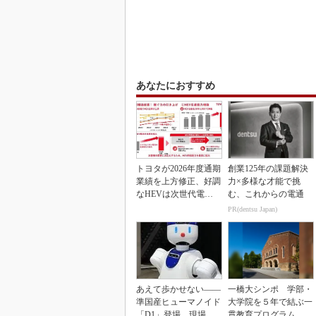
あなたにおすすめ
トヨタが2026年度通期
創業125年の課題解決
業績を上方修正、好調
力×多様な才能で挑
なHEVは次世代電池
む、これからの電通
で競争力を強化へ
PR(dentsu Japan)
あえて歩かせない――
一橋大シンポ 学部・
準国産ヒューマノイド
大学院を５年で結ぶ一
「D1」登場、現場稼
貫教育プログラム