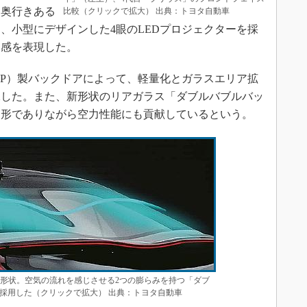
、奥行きある
比較（クリックで拡大） 出典：トヨタ自動車
、小型にデザインした4眼のLEDプロジェクターを採
進感を表現した。
P）製バックドアによって、軽量化とガラスエリア拡
保した。また、新形状のリアガラス「ダブルバブルバッ
造形でありながら空力性能にも貢献しているという。
の形状。空気の流れを感じさせる2つの膨らみを持つ「ダブ
採用した（クリックで拡大） 出典：トヨタ自動車