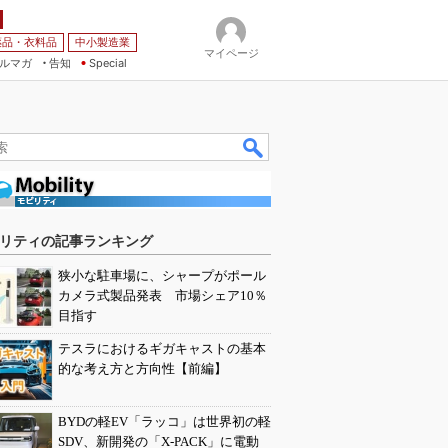
薬品・衣料品
中小製造業
マイページ
ルマガ
告知
Special
リティの記事ランキング
狭小な駐車場に、シャープがポール
カメラ式製品発表 市場シェア10％
目指す
テスラにおけるギガキャストの基本
的な考え方と方向性【前編】
BYDの軽EV「ラッコ」は世界初の軽
SDV、新開発の「X-PACK」に電動