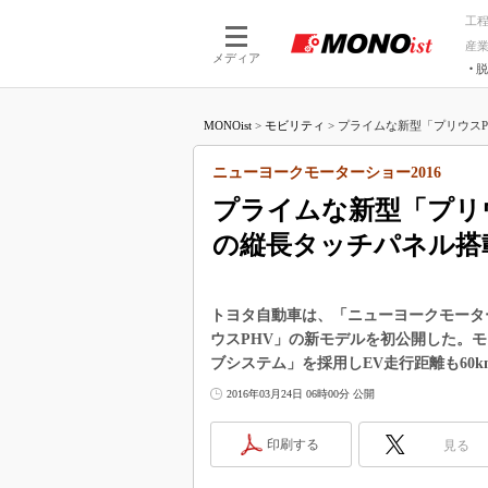
工
産
メディア
脱
つながる技術
AI×技術
MONOist
>
モビリティ
>
プライムな新型「プリウスPH
つながる工場
AI×設備
つながるサービ
Physical
ニューヨークモーターショー2016
プライムな新型「プリ
の縦長タッチパネル搭
トヨタ自動車は、「ニューヨークモーター
ウスPHV」の新モデルを初公開した。
ブシステム」を採用しEV走行距離も60k
2016年03月24日 06時00分 公開
印刷する
見る