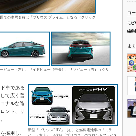
コー
米国での車両名称は「プリウス プライム」となる（クリック
モビ
編集
よく
タービュー（左）、サイドビュー（中央）、リヤビュー（右）（クリ
ッド車である
として広く普
ショナルな造
フロント、リ
た。
新型「プリウスPHV」（右）と燃料電池車の「ミラ
を採用し、
イ」（左上）、4代目「プリウス」のフロントフェイス