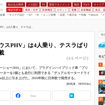
程別：
組み込み開発
メカ設計
製造マネジメント
物流
R＆D
キャリア
FA
業別：
モビリティ
素材／化学
医療機器
ロボット
電機
産業機械
食品・
炭素
サステナ設計
エッジ逆襲
品質
展示会
特集
メ
IoT
AI
ebook
伝承
組み込み開発
CEATEC
読者調査まとめ
編集後記
V」は4人乗り、テスラば...
JIMTOF
保全
メカ設計
つながるクルマ
組込み/エッジ コンピューティング
ス
 AI
製造マネジメント
5G
展＆IoT/5Gソリューション展
VR／AR
FA
ウスPHV」は4人乗り、テスラばり
IIFES
モビリティ
フィールドサービス
載
国際ロボット展
素材／化学
FPGA
モビ
（1/2 ページ）
ジャパンモビリティショー
組み込み画像技術
TECHNO-FRONTIER
ショー2016」において、プラグインハイブリッド車「プリ
組み込みモデリング
モーターを2個とも走行に利用できる「デュアルモータードライ
人テク展
Windows Embedded
m以上に引き上げた。2016年秋に日米欧で発売する。
スマート工場EXPO
[
朴尚洙
，
MONOist
]
車載ソフト開発
EdgeTech+
ISO26262
日本ものづくりワールド
Share
無償設計ツール
AUTOMOTIVE WORLD