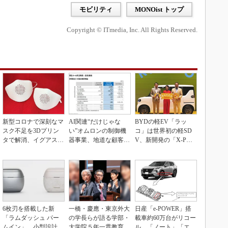
モビリティ
MONOist トップ
Copyright © ITmedia, Inc. All Rights Reserved.
新型コロナで深刻なマ
AI関連“だけじゃな
BYDの軽EV「ラッ
スク不足を3Dプリン
い”オムロンの制御機
コ」は世界初の軽SD
タで解消、イグアスが
器事業、地道な顧客基
V、新開発の「X-PAC
3Dマスクを開発
盤強化が結実
K」に電動システ...
6枚刃を搭載した新
一橋・慶應・東京外大
日産「e-POWER」搭
「ラムダッシュ パー
の学長らが語る学部・
載車約60万台がリコー
ムイン」 小型設計と
大学院５年一貫教育
ル、「ノート」「エク