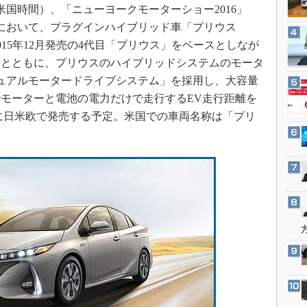
3Dプリンタ
（米国時間）、「ニューヨークモーターショー2016」
産業オープンネット展
デジタルツインとCAE
）において、プラグインハイブリッド車「プリウス
015年12月発売の4代目「プリウス」をベースとしなが
S＆OP
るとともに、プリウスのハイブリッドシステムのモータ
インダストリー4.0
ュアルモータードライブシステム」を採用し、大容量
イノベーション
モーターと電池の電力だけで走行するEV走行距離を
製造業ビッグデータ
年秋に日米欧で発売する予定。米国での車両名称は「プリ
メイドインジャパン
植物工場
知財マネジメント
海外生産
グローバル設計・開発
制御セキュリティ
新型コロナへの対応