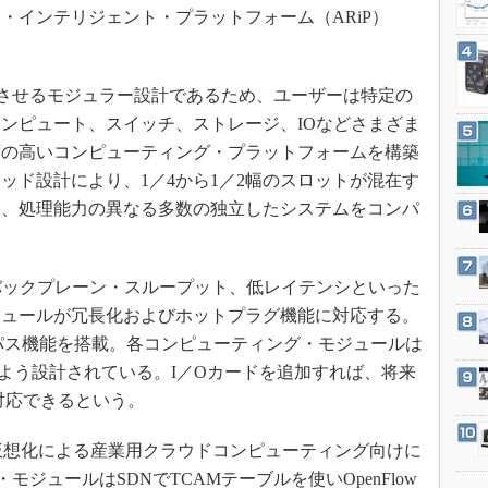
3Dプリンタ
・インテリジェント・プラットフォーム（ARiP）
産業オープンネット展
デジタルツインとCAE
S＆OP
させるモジュラー設計であるため、ユーザーは特定の
インダストリー4.0
ンピュート、スイッチ、ストレージ、IOなどさまざま
イノベーション
度の高いコンピューティング・プラットフォームを構築
製造業ビッグデータ
ッド設計により、1／4から1／2幅のスロットが混在す
て、処理能力の異なる多数の独立したシステムをコンパ
メイドインジャパン
植物工場
知財マネジメント
eバックプレーン・スループット、低レイテンシといった
海外生産
ジュールが冗長化およびホットプラグ機能に対応する。
イパス機能を搭載。各コンピューティング・モジュールは
グローバル設計・開発
るよう設計されている。I／Oカードを追加すれば、将来
制御セキュリティ
対応できるという。
新型コロナへの対応
仮想化による産業用クラウドコンピューティング向けに
モジュールはSDNでTCAMテーブルを使いOpenFlow