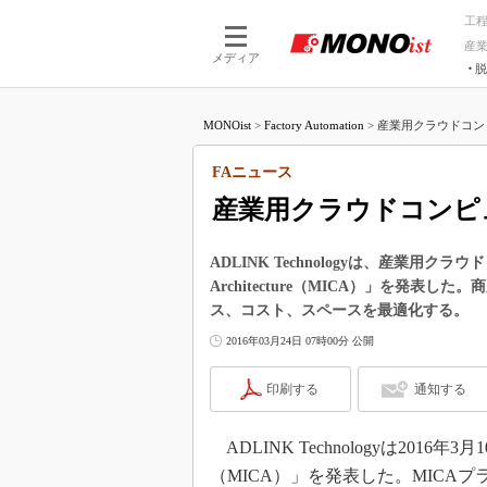
工
産
メディア
脱
つながる技術
AI×技術
MONOist
>
Factory Automation
>
産業用クラウドコンピ
つながる工場
AI×設備
つながるサービ
Physical
FAニュース
産業用クラウドコンピュ
ADLINK Technologyは、産業用クラウドコ
Architecture（MICA）」を発
ス、コスト、スペースを最適化する。
2016年03月24日 07時00分 公開
印刷する
通知する
ADLINK Technologyは2016年3月10日、「M
（MICA）」を発表した。MICA