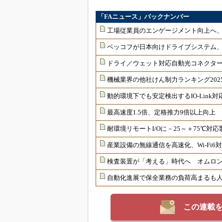
「FAニュース」バックナンバー
工場従業員のエンゲージメント向上へ
ベッコフが日本向けドライブシステム
ドライ／ウェット対応自動光コネクター
機械業界の他社けん制力ランキング202
動的環境下でも安定検出するIO-Link
最高速度1.5倍、定格推力9倍以上向上
耐環境リモートI/Oに－25～＋75℃
産業設備の無線通信を高速化、Wi-Fi
検査装置が「考える」時代へ オムロンが
自動化進展で保全業務の負荷高まるも
この連載