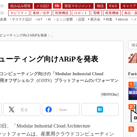
程別：
組み込み開発
メカ設計
製造マネジメント
物流
R＆D
キャリア
FA
業別：
モビリティ
素材／化学
医療機器
ロボット
電機
産業機械
食品・
炭素
サステナ設計
エッジ逆襲
品質
展示会
特集
メ
IoT
AI
ebook
伝承
組み込み開発
CEATEC
読者調査まとめ
編集後記
ューティング向けARiPを発表：...
JIMTOF
保全
メカ設計
つながるクルマ
組込み/エッジ コンピューティング
ス
 AI
製造マネジメント
5G
展＆IoT/5Gソリューション展
VR／AR
FA
ーティング向けARiPを発表
IIFES
モビリティ
フィールドサービス
国際ロボット展
素材／化学
FPGA
ンピューティング向けの「Modular Industrial Cloud
Fac
ジャパンモビリティショー
表した。商用オフザシェルフ（COTS）プラットフォームのパフォーマン
組み込み画像技術
TECHNO-FRONTIER
組み込みモデリング
[
MONOist
]
人テク展
Windows Embedded
スマート工場EXPO
見る
Share
車載ソフト開発
EdgeTech+
ISO26262
日本ものづくりワールド
odular Industrial Cloud Architecture
無償設計ツール
プラットフォームは、産業用クラウドコンピューティン
AUTOMOTIVE WORLD