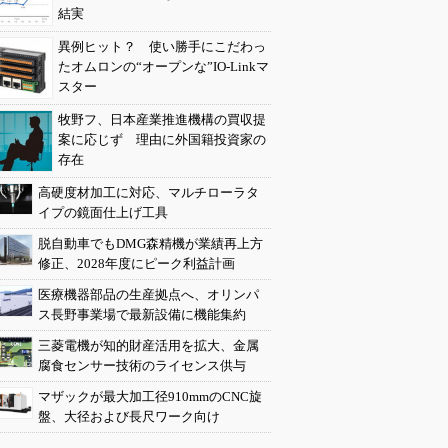
結実
異例ヒット？ 使い勝手にこだわっ
たオムロンの“オープンな”IO-Linkマ
スター
牧野フ、日本産業推進機構の買収提
案に応じず 理由に外国籍投資家の
存在
高硬度材加工に対応、マルチローラタ
イプの鏡面仕上げ工具
脱自動車でもDMG森精機が業績再上方
修正、2028年度にピーク利益計画
医療機器部品の生産拠点へ、オリンパ
ス長野事業場で最新設備に機能集約
三菱電機が知的財産活用を拡大、金属
腐食センサー技術のライセンス供与
マザックが最大加工径910mmのCNC旋
盤、大径および長尺ワーク向け