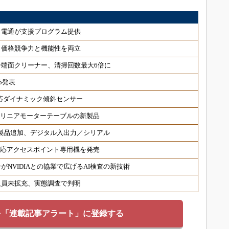
、電通が支援プログラム提供
、価格競争力と機能性を両立
端面クリーナー、清掃回数最大6倍に
5発表
対応ダイナミック傾斜センサー
 リニアモーターテーブルの新製品
対応製品追加、デジタル入出力／シリアル
6対応アクセスポイント専用機を発売
NVIDIAとの協業で広げるAI検査の新技術
人員未拡充、実態調査で判明
を「連載記事アラート」に登録する