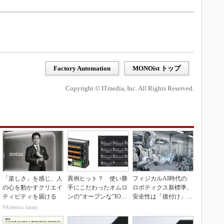
Factory Automation
MONOist トップ
Copyright © ITmedia, Inc. All Rights Reserved.
「楽しさ」を感じ、人
異例ヒット？ 使い勝
フィジカルAI時代の
の心を動かすクリエイ
手にこだわったオムロ
ロボティクス新標準、
ティビティを届ける
ンの“オープンな”IO-L
安全性は「後付け」で
inkマスター
なく「設計の核心」
PR(dentsu Japan)