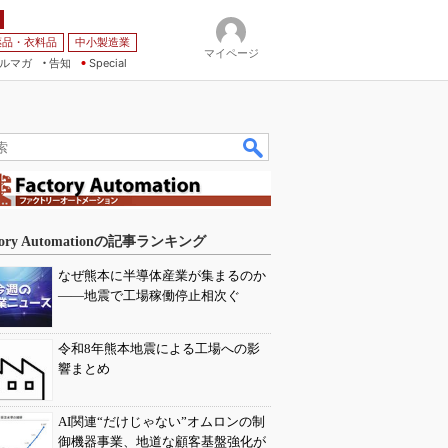
薬品・衣料品
中小製造業
マイページ
ルマガ
告知
Special
tory Automationの記事ランキング
なぜ熊本に半導体産業が集まるのか
――地震で工場稼働停止相次ぐ
令和8年熊本地震による工場への影
響まとめ
AI関連“だけじゃない”オムロンの制
御機器事業、地道な顧客基盤強化が