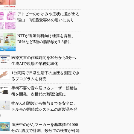
アトピーのかゆみや症状に差が出る
理由、T細胞受容体の違いにあり
NTTが養殖飼料向け珪藻を育種、
DHAなど5種の脂肪酸が1.8倍に
医療文書の作成時間を30分から5分へ、
生成AIで現場の業務効率化
1分間隔で日常生活下の血圧を測定でき
るプログラムを発売
手術不要で音を届けるレーザー照射技
術を開発、次世代の難聴治療に
抗がん剤調製から投与までを安全に、
テルモが閉鎖式システムの新製品を発
売
血液中のがんマーカーを基準値の1000
分の1濃度で計測、数分での検査が可能