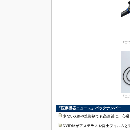
「OL
「OL
「医療機器ニュース」バックナンバー
少ないX線や造影剤でも高画質に、心臓
NVIDIAがアステラスや富士フイルムと