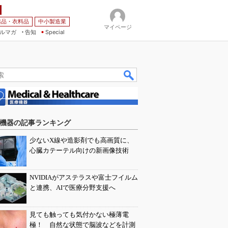
薬品・衣料品
中小製造業
マイページ
ルマガ
告知
Special
機器の記事ランキング
少ないX線や造影剤でも高画質に、
心臓カテーテル向けの新画像技術
NVIDIAがアステラスや富士フイルム
と連携、AIで医療分野支援へ
見ても触っても気付かない極薄電
極！ 自然な状態で脳波などを計測