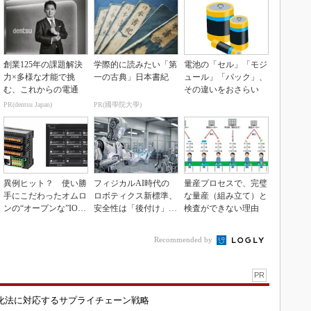
創業125年の課題解決
学際的に読みたい「第
電池の「セル」「モジ
力×多様な才能で挑
一の古典」日本書紀
ュール」「パック」、
む、これからの電通
その違いをおさらい
PR(dentsu Japan)
PR(國學院大學)
異例ヒット？ 使い勝
フィジカルAI時代の
量産プロセスで、完璧
手にこだわったオムロ
ロボティクス新標準、
な量産（組み立て）と
ンの“オープンな”IO-L
安全性は「後付け」で
検査ができない理由
inkマスター
なく「設計の核心」
Recommended by
PR
化法に対応するサプライチェーン戦略