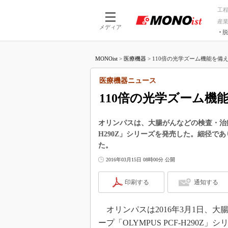
工
産
メディア
脱
つながる技術
AI×技術
MONOist
>
医療機器
>
110倍の光学ズーム機能を備え
つながる工場
AI×設備
つながるサービ
Physical
医療機器ニュース
110倍の光学ズーム
オリンパスは、大腸がんなどの検査・治療に
H290Z」シリーズを発売した。細径で
た。
2016年03月15日 08時00分 公開
印刷する
通知する
オリンパスは2016年3月1日、
ープ「OLYMPUS PCF-H290Z