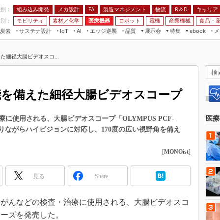
程別：
組み込み開発
メカ設計
製造マネジメント
物流
R＆D
キャリア
FA
業別：
モビリティ
素材／化学
医療機器
ロボット
電機
産業機械
食品・
炭素
サステナ設計
エッジ逆襲
品質
展示会
特集
メ
IoT
AI
ebook
伝承
組み込み開発
CEATEC
読者調査まとめ
編集後記
た細径大腸ビデオスコ...
JIMTOF
保全
メカ設計
つながるクルマ
組込み/エッジ コンピューティング
ス
 AI
製造マネジメント
5G
展＆IoT/5Gソリューション展
VR／AR
FA
機能を備えた細径大腸ビデオスコープ
IIFES
モビリティ
フィールドサービス
国際ロボット展
素材／化学
FPGA
使用される、大腸ビデオスコープ「OLYMPUS PCF-
医療
ジャパンモビリティショー
ありながらハイビジョンに対応し、170度の広い視野角を備え
組み込み画像技術
TECHNO-FRONTIER
組み込みモデリング
[
MONOist
]
人テク展
Windows Embedded
スマート工場EXPO
見る
Share
車載ソフト開発
EdgeTech+
ISO26262
日本ものづくりワールド
大腸がんなどの検査・治療に使用される、大腸ビデオスコ
無償設計ツール
」シリーズを発売した。
AUTOMOTIVE WORLD