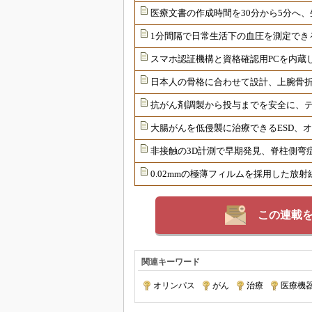
医療文書の作成時間を30分から5分へ、
1分間隔で日常生活下の血圧を測定でき
スマホ認証機構と資格確認用PCを内蔵
日本人の骨格に合わせて設計、上腕骨
抗がん剤調製から投与までを安全に、
大腸がんを低侵襲に治療できるESD、
非接触の3D計測で早期発見、脊柱側弯
0.02mmの極薄フィルムを採用した放
この連載
関連キーワード
オリンパス
|
がん
|
治療
|
医療機