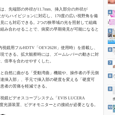
3Dプリンタ
産業オープンネット展
ズは、先端部の外径が11.7mm、挿入部分の外径が
デジタルツインとCAE
りながらハイビジョンに対応し、170度の広い視野角を備
S＆OP
見にも対応できる。2つの狭帯域の光を照射して組織
インダストリー4.0
と組み合わせることで、病変の早期発見が可能になると
イノベーション
製造業ビッグデータ
視鏡用フルHDTV「OEV262H」使用時）を搭載し、
メイドインジャパン
再現できる。拡大観察時には、ズームレバーの動きに対
植物工場
で、倍率を合わせやすくした。
知財マネジメント
と自然に曲がる「受動湾曲」機能や、操作者の手元側
海外生産
伝達挿入部」、手元で挿入部の硬度を変える「硬度可
グローバル設計・開発
、患者の苦痛を軽減できる。
制御セキュリティ
新型コロナへの対応
ビデオスコープシステム「EVIS LUCERA
高輝度光源装置、ビデオモニターとの接続が必要となる。