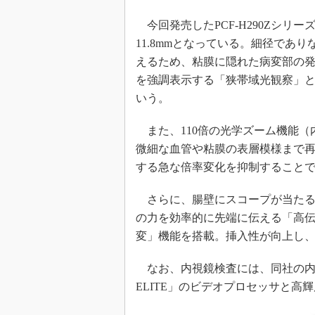
今回発売したPCF-H290Zシリー
11.8mmとなっている。細径であ
えるため、粘膜に隠れた病変部の発
を強調表示する「狭帯域光観察」
いう。
また、110倍の光学ズーム機能（内
微細な血管や粘膜の表層模様まで
する急な倍率変化を抑制すること
さらに、腸壁にスコープが当たる
の力を効率的に先端に伝える「高
変」機能を搭載。挿入性が向上し
なお、内視鏡検査には、同社の内視鏡
ELITE」のビデオプロセッサと