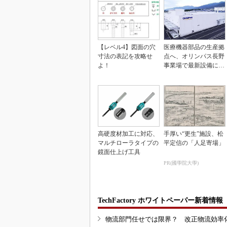
【レベル4】図面の穴
医療機器部品の生産拠
寸法の表記を攻略せ
点へ、オリンパス長野
よ！
事業場で最新設備に機
能集約
高硬度材加工に対応、
手厚い“更生”施設、松
マルチローラタイプの
平定信の「人足寄場」
鏡面仕上げ工具
PR(國學院大學)
TechFactory ホワイトペーパー新着情報
物流部門任せでは限界？ 改正物流効率