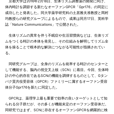
京都大学は2016年2月18日、生体リズム調整薬の開発に向け、
体内時計を調節する新たなオーファンGPCR「Gpr176」の同定に
成功したと発表した。同大学薬学研究科の土居雅夫准教授と岡村
均教授らの研究グループによるもので、成果は同月17日、英科学
誌「Nature Communications」で公開された。
生体リズムの異常を伴う不眠症や生活習慣病などは、生体リズ
ムをつくる時計の本体を発見し、その仕組みを解明してリズム全
体を操ることで根本的な解決につながる可能性が指摘されてい
る。
同研究グループは、全身のリズムを統率する時計のセンターと
して機能する、脳内の視交叉上核（SCN）に着目。今回、生体時
計の中心的存在であるSCNの機能を調律するものとして、Gタン
パク質共役受容体（GPCR）ファミリーに属するオーファン受容
体分子Gpr176を新たに同定した。
GPCRは、薬理学上最も重要で効率の良いターゲットとして知
られる分子群だが、その多くが機能未定のオーファン受容体だ。
同研究ではまず、SCNに存在するオーファンGPCRを網羅的に検