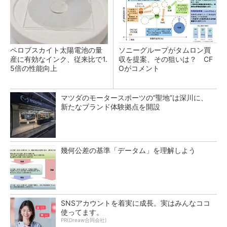
ペロブスカイト太陽電池の量
ソニーグループがタムロン買
産に有効なインク、従来比で1.
収を提案、その狙いは？ CF
5倍の性能向上
Oがコメント
マツダのモータースポーツの“聖地”は深川に、
新たなブランド体験拠点を開設
幾何公差の基準「データム」を理解しよう
SNSアカウントを着実に成長。実はみんなココ
使ってます。
PR(Dreaw合同会社)