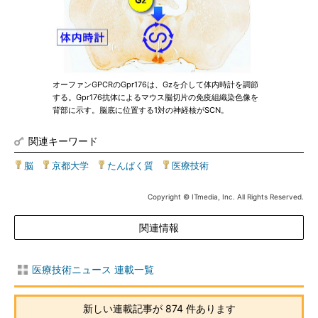
オーファンGPCRのGpr176は、Gzを介して体内時計を調節
する。Gpr176抗体によるマウス脳切片の免疫組織染色像を
背部に示す。脳底に位置する1対の神経核がSCN。
関連キーワード
脳
|
京都大学
|
たんぱく質
|
医療技術
Copyright © ITmedia, Inc. All Rights Reserved.
関連情報
医療技術ニュース 連載一覧
新しい連載記事が 874 件あります