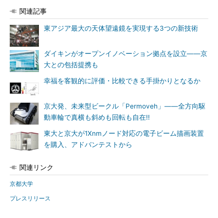
関連記事
東アジア最大の天体望遠鏡を実現する3つの新技術
ダイキンがオープンイノベーション拠点を設立――京
大との包括提携も
幸福を客観的に評価・比較できる手掛かりとなるか
京大発、未来型ビークル「Permoveh」――全方向駆
動車輪で真横も斜めも回転も自在!!
東大と京大が1Xnmノード対応の電子ビーム描画装置
を購入、アドバンテストから
関連リンク
京都大学
プレスリリース