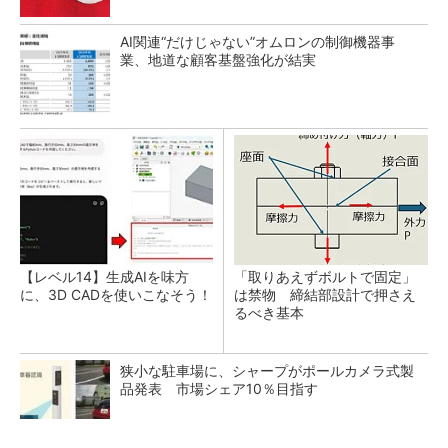
AI関連“だけじゃない”オムロンの制御機器事
業、地道な顧客基盤強化が結実
【レベル14】生成AIを味方
「取りあえずボルトで固定」
に、3D CADを使いこなそう！
は禁物 締結部設計で押さえ
るべき基本
狭小な駐車場に、シャープがポールカメラ式製
品発表 市場シェア10％目指す