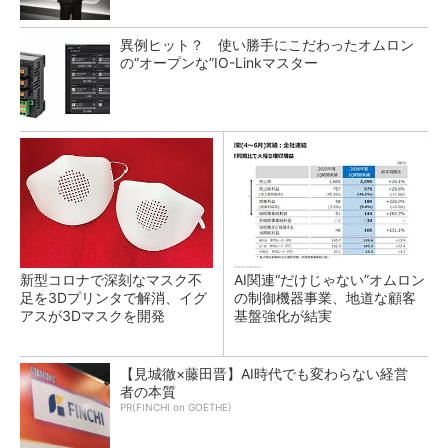
異例ヒット？ 使い勝手にこだわったオムロン
の“オープンな”IO-Linkマスター
新型コロナで深刻なマスク不
AI関連“だけじゃない”オムロン
足を3Dプリンタで解消、イグ
の制御機器事業、地道な顧客
アスが3Dマスクを開発
基盤強化が結実
【見城徹×藤田晋】AI時代でも変わらない経営
者の本質
PR(FINCHI on GOETHE)