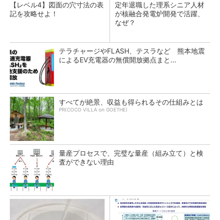
【レベル4】図面の穴寸法の表
定年退職した理系シニア人材
記を攻略せよ！
が核融合発電炉開発で活躍、
なぜ？
テラチャージやFLASH、テスラなど 熊本地震
によるEV充電器の無償開放拠点まと...
すべてが絶景、収益も得られるその仕組みとは
PR(COCO VILLA on GOETHE)
量産プロセスで、完璧な量産（組み立て）と検
査ができない理由