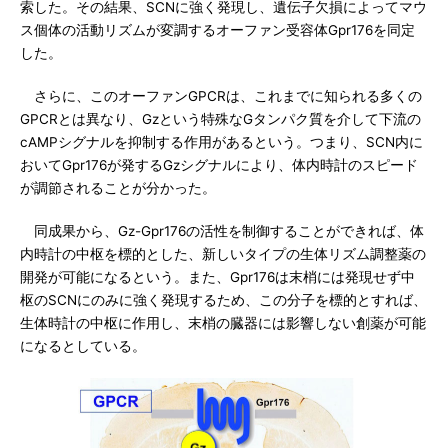
索した。その結果、SCNに強く発現し、遺伝子欠損によってマウ
ス個体の活動リズムが変調するオーファン受容体Gpr176を同定
した。
さらに、このオーファンGPCRは、これまでに知られる多くの
GPCRとは異なり、Gzという特殊なGタンパク質を介して下流の
cAMPシグナルを抑制する作用があるという。つまり、SCN内に
おいてGpr176が発するGzシグナルにより、体内時計のスピード
が調節されることが分かった。
同成果から、Gz-Gpr176の活性を制御することができれば、体
内時計の中枢を標的とした、新しいタイプの生体リズム調整薬の
開発が可能になるという。また、Gpr176は末梢には発現せず中
枢のSCNにのみに強く発現するため、この分子を標的とすれば、
生体時計の中枢に作用し、末梢の臓器には影響しない創薬が可能
になるとしている。