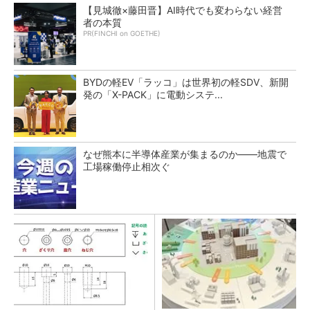
【見城徹×藤田晋】AI時代でも変わらない経営
者の本質
PR(FINCHI on GOETHE)
BYDの軽EV「ラッコ」は世界初の軽SDV、新開
発の「X-PACK」に電動システ...
なぜ熊本に半導体産業が集まるのか――地震で
工場稼働停止相次ぐ