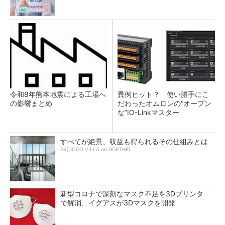
令和8年熊本地震による工場へ
異例ヒット？ 使い勝手にこ
の影響まとめ
だわったオムロンの“オープン
な”IO-Linkマスター
すべてが絶景、収益も得られるその仕組みとは
PR(COCO VILLA on GOETHE)
新型コロナで深刻なマスク不足を3Dプリンタ
で解消、イグアスが3Dマスクを開発