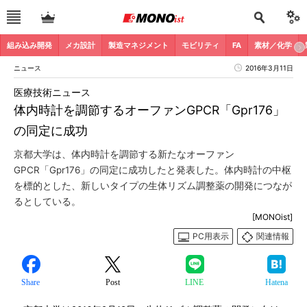
組み込み開発
メカ設計
製造マネジメント
モビリティ
FA
素材／化学
ニュース
2016年3月11日
医療技術ニュース
体内時計を調節するオーファンGPCR「Gpr176」
の同定に成功
京都大学は、体内時計を調節する新たなオーファン
GPCR「Gpr176」の同定に成功したと発表した。体内時計の中枢
を標的とした、新しいタイプの生体リズム調整薬の開発につなが
るとしている。
[MONOist]
PC用表示
関連情報
Share
Post
LINE
Hatena