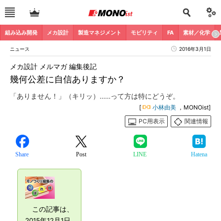
組み込み開発
メカ設計
製造マネジメント
モビリティ
FA
素材／化学
ニュース
2016年3月1日
メカ設計 メルマガ 編集後記
幾何公差に自信ありますか？
「ありません！」（キリッ）……って方は特にどうぞ。
[
小林由美
，MONOist]
PC用表示
関連情報
Share
Post
LINE
Hatena
この記事は、
2015年12月1日