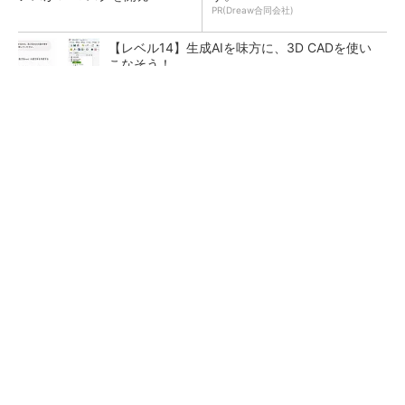
PR(Dreaw合同会社)
【レベル14】生成AIを味方に、3D CADを使い
こなそう！
令和8年熊本地震による工場への影響まとめ
狭小な駐車場に、シャープがポールカメラ式製
品発表 市場シェア10％目指す