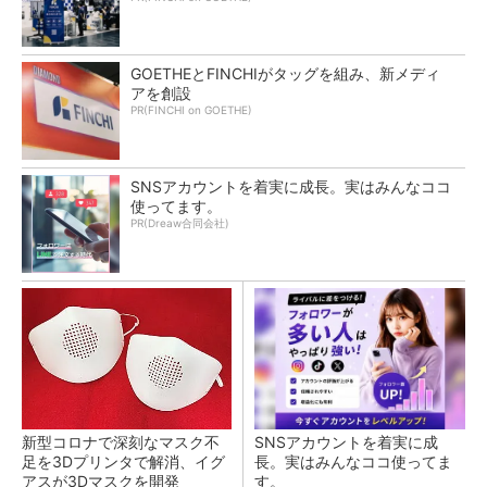
GOETHEとFINCHIがタッグを組み、新メディ
アを創設
PR(FINCHI on GOETHE)
SNSアカウントを着実に成長。実はみんなココ
使ってます。
PR(Dreaw合同会社)
新型コロナで深刻なマスク不
SNSアカウントを着実に成
足を3Dプリンタで解消、イグ
長。実はみんなココ使ってま
アスが3Dマスクを開発
す。