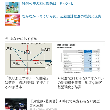
幾何公差の相互関係は、F＜O＜L
なかなかうまくいかぬ、公差設計推進の理想と現実
あなたにおすすめ
「取りあえずボルトで固定」
AI関連“だけじゃない”オムロン
は禁物 締結部設計で押さえ
の制御機器事業、地道な顧客
るべき基本
基盤強化が結実
【見城徹×藤田晋】AI時代でも変わらない経営
者の本質
PR(FINCHI on GOETHE)