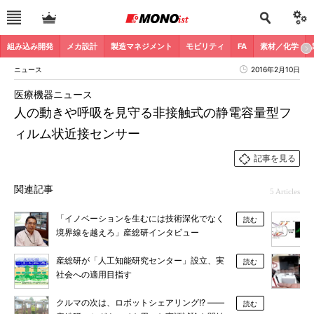
組み込み開発
メカ設計
製造マネジメント
モビリティ
FA
素材／化学
ニュース
2016年2月10日
医療機器ニュース
人の動きや呼吸を見守る非接触式の静電容量型フ
ィルム状近接センサー
記事を見る
関連記事
5 Articles
「イノベーションを生むには技術深化でなく
読む
境界線を越えろ」産総研インタビュー
産総研が「人工知能研究センター」設立、実
読む
社会への適用目指す
クルマの次は、ロボットシェアリング!? ――
読む