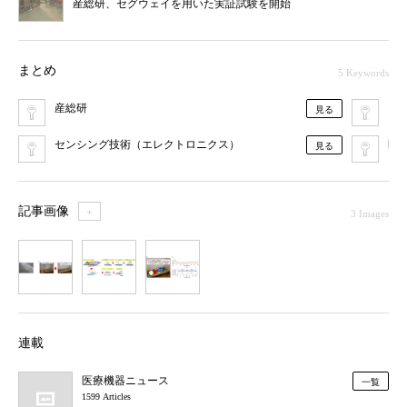
産総研、セグウェイを用いた実証試験を開始
まとめ
5 Keywords
産総研
ビ
見る
センシング技術（エレクトロニクス）
医
見る
記事画像
＋
3 Images
1
2
3
連載
医療機器ニュース
一覧
1599 Articles