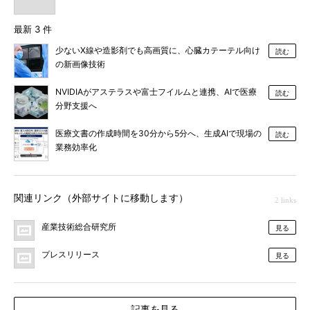
最新 3 件
少ないX線や造影剤でも高画質に、心臓カテーテル向け
読む
の新画像技術
NVIDIAがアステラスや富士フイルムと連携、AIで医療
読む
分野支援へ
医療文書の作成時間を30分から5分へ、生成AIで現場の
読む
業務効率化
関連リンク（外部サイトに移動します）
2 links
産業技術総合研究所
見る
プレスリリース
見る
記事を見る