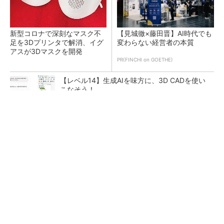
新型コロナで深刻なマスク不
【見城徹×藤田晋】AI時代でも
足を3Dプリンタで解消、イグ
変わらない経営者の本質
アスが3Dマスクを開発
PR(FINCHI on GOETHE)
【レベル14】生成AIを味方に、3D CADを使い
こなそう！
令和8年熊本地震による工場への影響まとめ
狭小な駐車場に、シャープがポールカメラ式製
品発表 市場シェア10％目指す