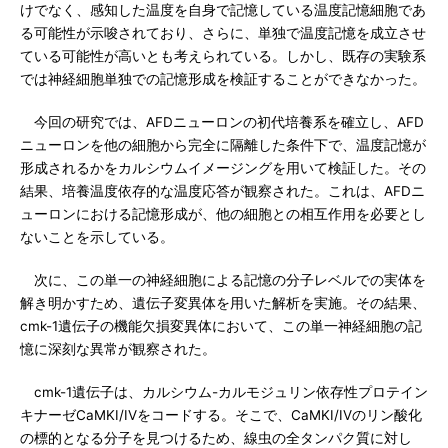
けでなく、感知した温度を自身で記憶している温度記憶細胞であ
る可能性が示唆されており、さらに、単独で温度記憶を成立させ
ている可能性が高いとも考えられている。しかし、既存の実験系
では神経細胞単独での記憶形成を検証することができなかった。
今回の研究では、AFDニューロンの初代培養系を確立し、AFD
ニューロンを他の細胞から完全に隔離した条件下で、温度記憶が
形成されるかをカルシウムイメージングを用いて検証した。その
結果、培養温度依存的な温度応答が観察された。これは、AFDニ
ューロンにおける記憶形成が、他の細胞との相互作用を必要とし
ないことを示している。
次に、この単一の神経細胞による記憶の分子レベルでの実体を
解き明かすため、遺伝子変異体を用いた解析を実施。その結果、
cmk-1遺伝子の機能欠損変異体において、この単一神経細胞の記
憶に深刻な異常が観察された。
cmk-1遺伝子は、カルシウム-カルモジュリン依存性プロテイン
キナーゼCaMKI/IVをコードする。そこで、CaMKI/IVのリン酸化
の標的となる分子を見つけるため、線虫の全タンパク質に対し