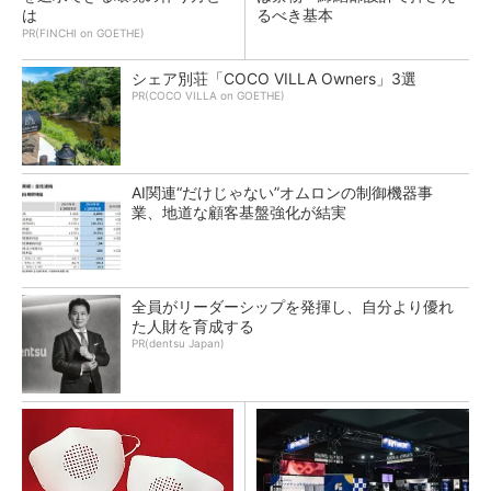
は
るべき基本
PR(FINCHI on GOETHE)
シェア別荘「COCO VILLA Owners」3選
PR(COCO VILLA on GOETHE)
AI関連“だけじゃない”オムロンの制御機器事
業、地道な顧客基盤強化が結実
全員がリーダーシップを発揮し、自分より優れ
た人財を育成する
PR(dentsu Japan)