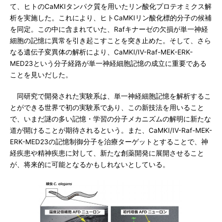
て、ヒトのCaMKIタンパク質を用いたリン酸化プロテオミクス解
析を実施した。これにより、ヒトCaMKIリン酸化標的分子の候補
を同定。この中に含まれていた、Rafキナーゼの欠損が単一神経
細胞の記憶に異常を引き起こすことを突き止めた。そして、さら
なる遺伝子変異体の解析により、CaMKI/IV-Raf-MEK-ERK-
MED23という分子経路が単一神経細胞記憶の成立に重要である
ことを見いだした。
同研究で開発された実験系は、単一神経細胞記憶を解析するこ
とができる世界で初の実験系であり、この新技法を用いること
で、いまだ謎の多い記憶・学習の分子メカニズムの解明に新たな
道が開けることが期待されるという。また、CaMKI/IV-Raf-MEK-
ERK-MED23の記憶制御分子を治療ターゲットとすることで、神
経疾患や精神疾患に対して、新たな創薬開発に展開させること
が、将来的に可能となるかもしれないとしている。