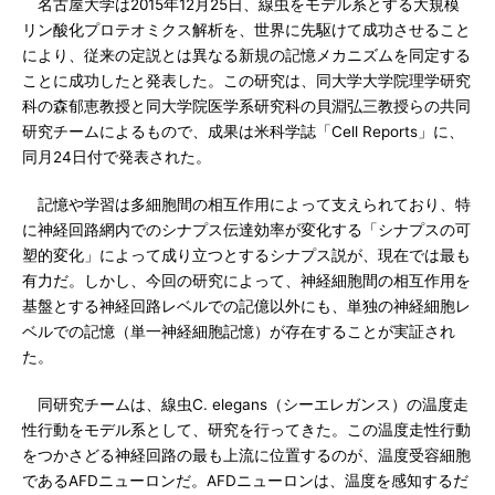
名古屋大学は2015年12月25日、線虫をモデル系とする大規模
リン酸化プロテオミクス解析を、世界に先駆けて成功させること
により、従来の定説とは異なる新規の記憶メカニズムを同定する
ことに成功したと発表した。この研究は、同大学大学院理学研究
科の森郁恵教授と同大学院医学系研究科の貝淵弘三教授らの共同
研究チームによるもので、成果は米科学誌「Cell Reports」に、
同月24日付で発表された。
記憶や学習は多細胞間の相互作用によって支えられており、特
に神経回路網内でのシナプス伝達効率が変化する「シナプスの可
塑的変化」によって成り立つとするシナプス説が、現在では最も
有力だ。しかし、今回の研究によって、神経細胞間の相互作用を
基盤とする神経回路レベルでの記億以外にも、単独の神経細胞レ
ベルでの記憶（単一神経細胞記憶）が存在することが実証され
た。
同研究チームは、線虫C. elegans（シーエレガンス）の温度走
性行動をモデル系として、研究を行ってきた。この温度走性行動
をつかさどる神経回路の最も上流に位置するのが、温度受容細胞
であるAFDニューロンだ。AFDニューロンは、温度を感知するだ