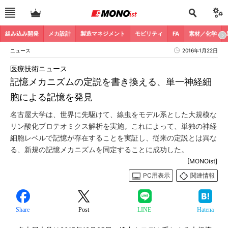
組み込み開発
メカ設計
製造マネジメント
モビリティ
FA
素材／化学
ニュース
2016年1月22日
医療技術ニュース
記憶メカニズムの定説を書き換える、単一神経細
胞による記憶を発見
名古屋大学は、世界に先駆けて、線虫をモデル系とした大規模な
リン酸化プロテオミクス解析を実施。これによって、単独の神経
細胞レベルで記憶が存在することを実証し、従来の定説とは異な
る、新規の記憶メカニズムを同定することに成功した。
[MONOist]
PC用表示
関連情報
Share
Post
LINE
Hatena