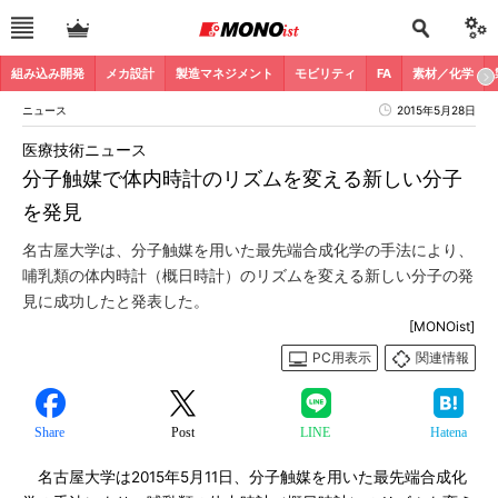
組み込み開発
メカ設計
製造マネジメント
モビリティ
FA
素材／化学
ニュース
2015年5月28日
医療技術ニュース
分子触媒で体内時計のリズムを変える新しい分子
を発見
名古屋大学は、分子触媒を用いた最先端合成化学の手法により、
哺乳類の体内時計（概日時計）のリズムを変える新しい分子の発
見に成功したと発表した。
[MONOist]
PC用表示
関連情報
Share
Post
LINE
Hatena
名古屋大学は2015年5月11日、分子触媒を用いた最先端合成化