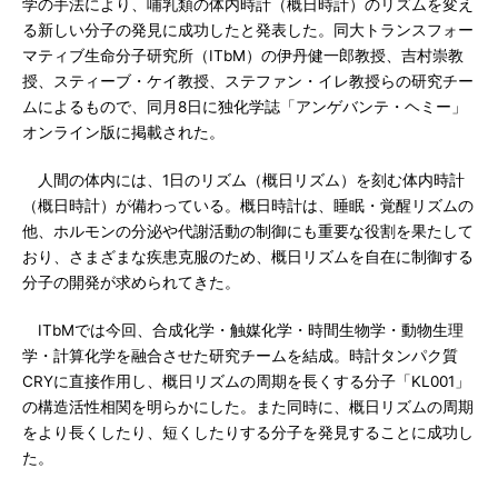
学の手法により、哺乳類の体内時計（概日時計）のリズムを変え
る新しい分子の発見に成功したと発表した。同大トランスフォー
マティブ生命分子研究所（ITbM）の伊丹健一郎教授、吉村崇教
授、スティーブ・ケイ教授、ステファン・イレ教授らの研究チー
ムによるもので、同月8日に独化学誌「アンゲバンテ・ヘミー」
オンライン版に掲載された。
人間の体内には、1日のリズム（概日リズム）を刻む体内時計
（概日時計）が備わっている。概日時計は、睡眠・覚醒リズムの
他、ホルモンの分泌や代謝活動の制御にも重要な役割を果たして
おり、さまざまな疾患克服のため、概日リズムを自在に制御する
分子の開発が求められてきた。
ITbMでは今回、合成化学・触媒化学・時間生物学・動物生理
学・計算化学を融合させた研究チームを結成。時計タンパク質
CRYに直接作用し、概日リズムの周期を長くする分子「KL001」
の構造活性相関を明らかにした。また同時に、概日リズムの周期
をより長くしたり、短くしたりする分子を発見することに成功し
た。