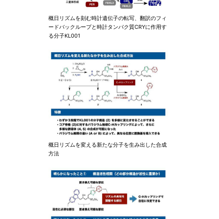
概日リズムを刻む時計遺伝子の転写、翻訳のフィ
ードバックループと時計タンパク質CRYに作用す
る分子KL001
概日リズムを変える新たな分子を生み出した合成
方法