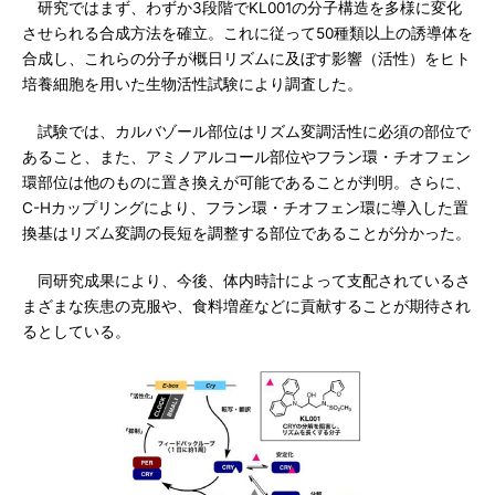
研究ではまず、わずか3段階でKL001の分子構造を多様に変化
させられる合成方法を確立。これに従って50種類以上の誘導体を
合成し、これらの分子が概日リズムに及ぼす影響（活性）をヒト
培養細胞を用いた生物活性試験により調査した。
試験では、カルバゾール部位はリズム変調活性に必須の部位で
あること、また、アミノアルコール部位やフラン環・チオフェン
環部位は他のものに置き換えが可能であることが判明。さらに、
C-Hカップリングにより、フラン環・チオフェン環に導入した置
換基はリズム変調の長短を調整する部位であることが分かった。
同研究成果により、今後、体内時計によって支配されているさ
まざまな疾患の克服や、食料増産などに貢献することが期待され
るとしている。