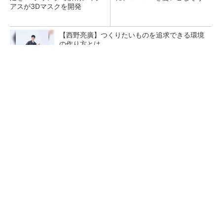
アスが3Dマスクを開発
【西野亮廣】つくりたいものを追求できる環境
の作り方とは
PR(FINCHI on GOETHE)
令和8年熊本地震による工場への影響まとめ
狭小な駐車場に、シャープがポールカメラ式製
品発表 市場シェア10％目指す