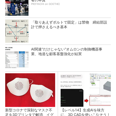
PR(FINCHI on GOETHE)
「取りあえずボルトで固定」は禁物 締結部設
計で押さえるべき基本
AI関連“だけじゃない”オムロンの制御機器事
業、地道な顧客基盤強化が結実
新型コロナで深刻なマスク不
【レベル14】生成AIを味方
足を3Dプリンタで解消、イグ
に、3D CADを使いこなそう！