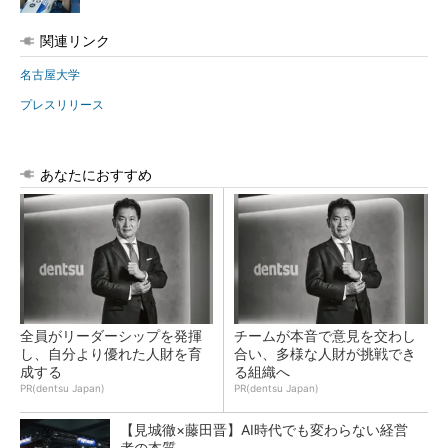
関連リンク
名古屋大学
プレスリリース
あなたにおすすめ
全員がリーダーシップを発揮
チームが本音で意見を交わし
し、自分より優れた人財を育
合い、多様な人財が挑戦でき
成する
る組織へ
PR(dentsu Japan)
PR(dentsu Japan)
【見城徹×藤田晋】AI時代でも変わらない経営
者の本質