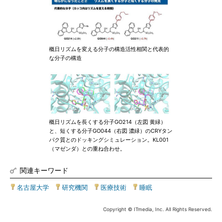
概日リズムを変える分子の構造活性相関と代表的
な分子の構造
概日リズムを長くする分子GO214（左図 黄緑）
と、短くする分子GO044（右図 濃緑）のCRYタン
パク質とのドッキングシミュレーション。KL001
（マゼンダ）との重ね合わせ。
関連キーワード
名古屋大学
|
研究機関
|
医療技術
|
睡眠
Copyright © ITmedia, Inc. All Rights Reserved.