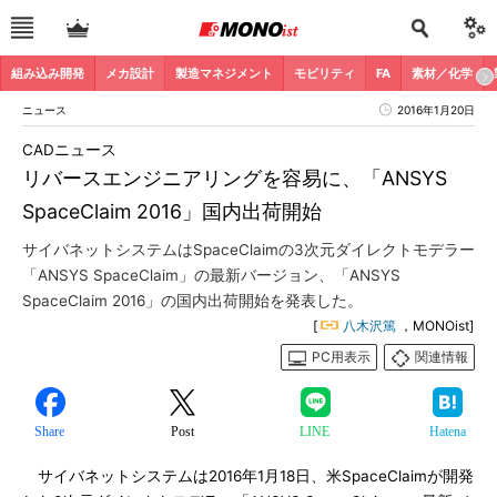
組み込み開発
メカ設計
製造マネジメント
モビリティ
FA
素材／化学
ニュース
2016年1月20日
CADニュース
リバースエンジニアリングを容易に、「ANSYS
SpaceClaim 2016」国内出荷開始
サイバネットシステムはSpaceClaimの3次元ダイレクトモデラー
「ANSYS SpaceClaim」の最新バージョン、「ANSYS
SpaceClaim 2016」の国内出荷開始を発表した。
[
八木沢篤
，MONOist]
PC用表示
関連情報
Share
Post
LINE
Hatena
サイバネットシステムは2016年1月18日、米SpaceClaimが開発