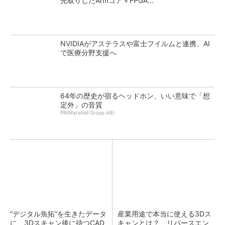
先取りしたArmコア＋FPGA...
NVIDIAがアステラスや富士フイルムと連携、AI
で医療分野支援へ
64年の歴史が宿るヘッドホン、いい意味で「想
定外」の音質
PR(Marshall Group AB)
“デジタル魚拓”を生きたデータ
産業用途で本当に使える3Dス
に、3Dスキャン後に待つCAD
キャンとは？ リバースエン