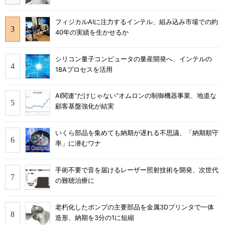
フィジカルAIに注力するインテル、組み込み市場での約
40年の実績を生かせるか
シリコン量子コンピュータの量産開発へ、インテルの
18Aプロセスを活用
AI関連“だけじゃない”オムロンの制御機器事業、地道な
顧客基盤強化が結実
いくら部品を集めても納期が遅れる不思議、「納期順守
率」に潜むワナ
手術不要で音を届けるレーザー照射技術を開発、次世代
の難聴治療に
老朽化したポンプの主要部品を金属3Dプリンタで一体
造形、納期を3分の1に短縮