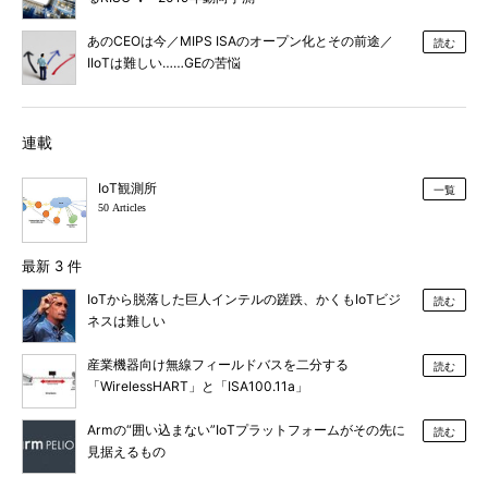
あのCEOは今／MIPS ISAのオープン化とその前途／
読む
IIoTは難しい……GEの苦悩
連載
IoT観測所
一覧
50 Articles
最新 3 件
IoTから脱落した巨人インテルの蹉跌、かくもIoTビジ
読む
ネスは難しい
産業機器向け無線フィールドバスを二分する
読む
「WirelessHART」と「ISA100.11a」
Armの“囲い込まない”IoTプラットフォームがその先に
読む
見据えるもの