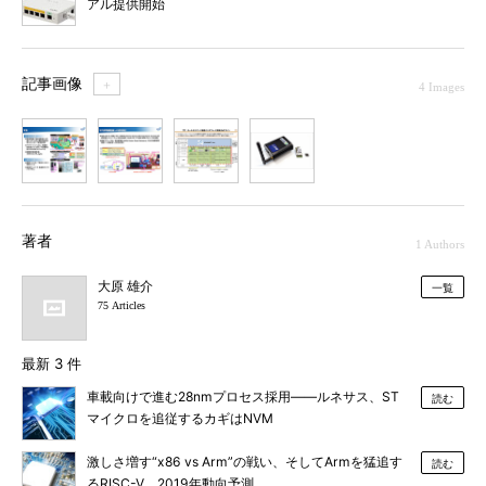
アル提供開始
記事画像
＋
4 Images
1
2
3
4
著者
1 Authors
大原 雄介
一覧
75 Articles
最新 3 件
車載向けで進む28nmプロセス採用――ルネサス、ST
読む
マイクロを追従するカギはNVM
激しさ増す“x86 vs Arm”の戦い、そしてArmを猛追す
読む
るRISC-V 2019年動向予測