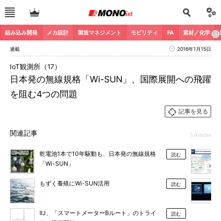
組み込み開発
メカ設計
製造マネジメント
モビリティ
FA
素材／化学
連載
2016年1月15日
IoT観測所（17）
日本発の無線規格「Wi-SUN」、国際展開への飛躍
を阻む4つの問題
記事を見る
関連記事
5 Articles
乾電池1本で10年駆動も、日本発の無線規格
読む
「Wi-SUN」
もずく養殖にWi-SUN活用
読む
IIJ、「スマートメーターBルート」のトライ
読む