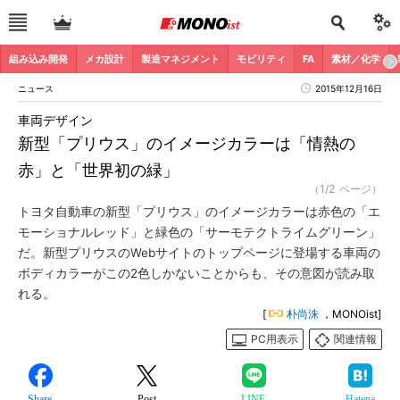
組み込み開発
メカ設計
製造マネジメント
モビリティ
FA
素材／化学
ニュース
2015年12月16日
車両デザイン
新型「プリウス」のイメージカラーは「情熱の
赤」と「世界初の緑」
（1/2 ページ）
トヨタ自動車の新型「プリウス」のイメージカラーは赤色の「エ
モーショナルレッド」と緑色の「サーモテクトライムグリーン」
だ。新型プリウスのWebサイトのトップページに登場する車両の
ボディカラーがこの2色しかないことからも、その意図が読み取
れる。
[
朴尚洙
，MONOist]
PC用表示
関連情報
Share
Post
LINE
Hatena