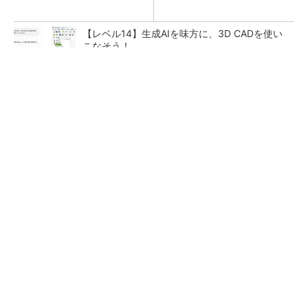
【レベル14】生成AIを味方に、3D CADを使い
こなそう！
【見城徹×藤田晋】AI時代でも変わらない経営
者の本質
PR(FINCHI on GOETHE)
狭小な駐車場に、シャープがポールカメラ式製
品発表 市場シェア10％目指す