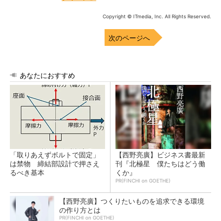
Copyright © ITmedia, Inc. All Rights Reserved.
次のページへ
あなたにおすすめ
「取りあえずボルトで固定」
【西野亮廣】ビジネス書最新
は禁物 締結部設計で押さえ
刊『北極星 僕たちはどう働
るべき基本
くか』
PR(FINCHI on GOETHE)
【西野亮廣】つくりたいものを追求できる環境
の作り方とは
PR(FINCHI on GOETHE)