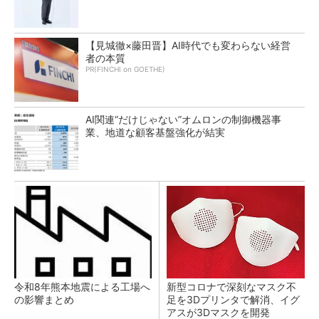
【見城徹×藤田晋】AI時代でも変わらない経営
者の本質
PR(FINCHI on GOETHE)
AI関連“だけじゃない”オムロンの制御機器事
業、地道な顧客基盤強化が結実
令和8年熊本地震による工場へ
新型コロナで深刻なマスク不
の影響まとめ
足を3Dプリンタで解消、イグ
アスが3Dマスクを開発