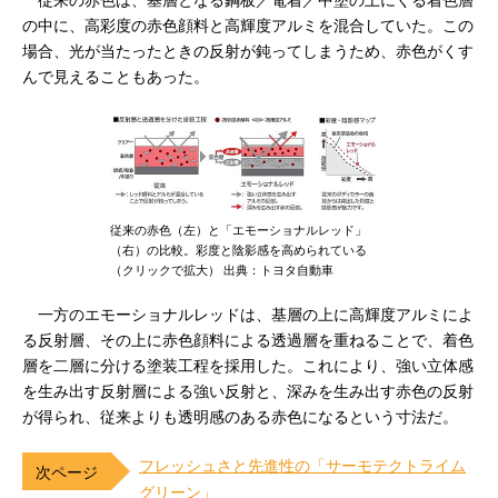
従来の赤色は、基層となる鋼板／電着／中塗の上にくる着色層
の中に、高彩度の赤色顔料と高輝度アルミを混合していた。この
場合、光が当たったときの反射が鈍ってしまうため、赤色がくす
んで見えることもあった。
従来の赤色（左）と「エモーショナルレッド」
（右）の比較。彩度と陰影感を高められている
（クリックで拡大） 出典：トヨタ自動車
一方のエモーショナルレッドは、基層の上に高輝度アルミによ
る反射層、その上に赤色顔料による透過層を重ねることで、着色
層を二層に分ける塗装工程を採用した。これにより、強い立体感
を生み出す反射層による強い反射と、深みを生み出す赤色の反射
が得られ、従来よりも透明感のある赤色になるという寸法だ。
フレッシュさと先進性の「サーモテクトライム
グリーン」