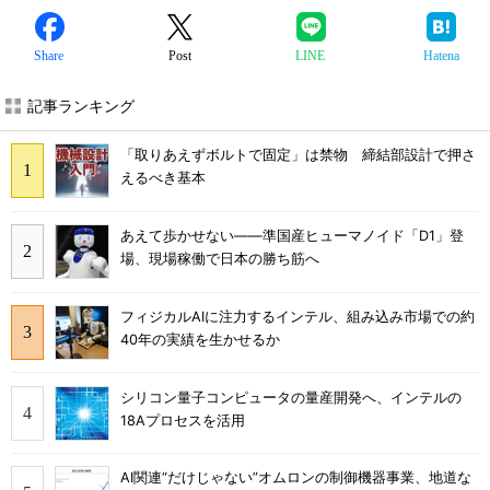
Share
Post
LINE
Hatena
記事ランキング
「取りあえずボルトで固定」は禁物 締結部設計で押さ
えるべき基本
あえて歩かせない――準国産ヒューマノイド「D1」登
場、現場稼働で日本の勝ち筋へ
フィジカルAIに注力するインテル、組み込み市場での約
40年の実績を生かせるか
シリコン量子コンピュータの量産開発へ、インテルの
18Aプロセスを活用
AI関連“だけじゃない”オムロンの制御機器事業、地道な