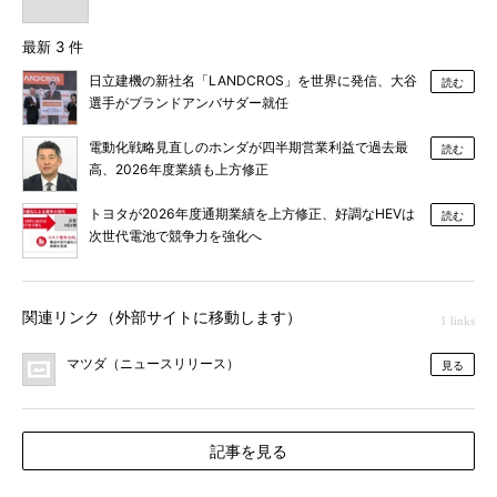
最新 3 件
日立建機の新社名「LANDCROS」を世界に発信、大谷
読む
選手がブランドアンバサダー就任
電動化戦略見直しのホンダが四半期営業利益で過去最
読む
高、2026年度業績も上方修正
トヨタが2026年度通期業績を上方修正、好調なHEVは
読む
次世代電池で競争力を強化へ
関連リンク（外部サイトに移動します）
1 links
マツダ（ニュースリリース）
見る
記事を見る