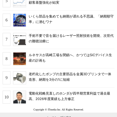
顧客基盤強化が結実
いくら部品を集めても納期が遅れる不思議、「納期順守
率」に潜むワナ
手術不要で音を届けるレーザー照射技術を開発、次世代
の難聴治療に
ルネサスが高崎工場を閉鎖へ、かつてはSiCデバイス生
産の計画も
老朽化したポンプの主要部品を金属3Dプリンタで一体
造形、納期を3分の1に短縮
電動化戦略見直しのホンダが四半期営業利益で過去最
高、2026年度業績も上方修正
Copyright © ITmedia Inc. All Rights Reserved.