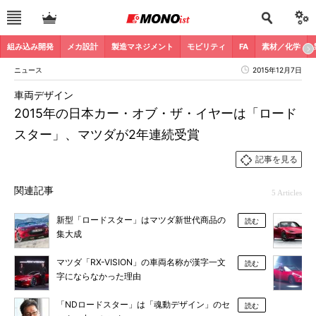
組み込み開発
メカ設計
製造マネジメント
モビリティ
FA
素材／化学
ニュース
2015年12月7日
車両デザイン
2015年の日本カー・オブ・ザ・イヤーは「ロード
スター」、マツダが2年連続受賞
記事を見る
関連記事
5 Articles
新型「ロードスター」はマツダ新世代商品の
読む
集大成
マツダ「RX-VISION」の車両名称が漢字一文
読む
字にならなかった理由
「NDロードスター」は「魂動デザイン」のセ
読む