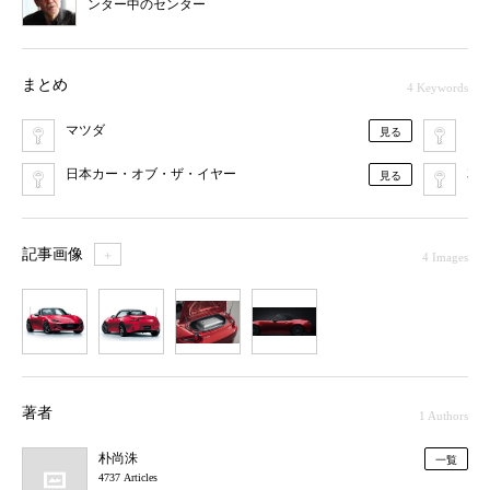
ンター中のセンター
まとめ
4 Keywords
マツダ
ス
見る
日本カー・オブ・ザ・イヤー
車
見る
記事画像
＋
4 Images
1
2
3
4
著者
1 Authors
朴尚洙
一覧
4737 Articles