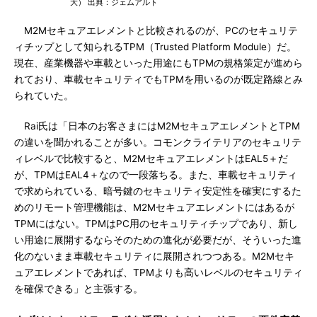
大） 出典：ジェムアルト
M2Mセキュアエレメントと比較されるのが、PCのセキュリテ
ィチップとして知られるTPM（Trusted Platform Module）だ。
現在、産業機器や車載といった用途にもTPMの規格策定が進めら
れており、車載セキュリティでもTPMを用いるのが既定路線とみ
られていた。
Rai氏は「日本のお客さまにはM2MセキュアエレメントとTPM
の違いを聞かれることが多い。コモンクライテリアのセキュリテ
ィレベルで比較すると、M2MセキュアエレメントはEAL5＋だ
が、TPMはEAL4＋なので一段落ちる。また、車載セキュリティ
で求められている、暗号鍵のセキュリティ安定性を確実にするた
めのリモート管理機能は、M2Mセキュアエレメントにはあるが
TPMにはない。TPMはPC用のセキュリティチップであり、新し
い用途に展開するならそのための進化が必要だが、そういった進
化のないまま車載セキュリティに展開されつつある。M2Mセキ
ュアエレメントであれば、TPMよりも高いレベルのセキュリティ
を確保できる」と主張する。