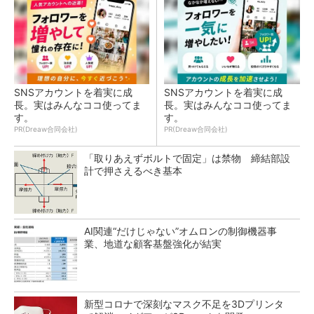
SNSアカウントを着実に成
SNSアカウントを着実に成
長。実はみんなココ使ってま
長。実はみんなココ使ってま
す。
す。
PR(Dreaw合同会社)
PR(Dreaw合同会社)
「取りあえずボルトで固定」は禁物 締結部設
計で押さえるべき基本
AI関連“だけじゃない”オムロンの制御機器事
業、地道な顧客基盤強化が結実
新型コロナで深刻なマスク不足を3Dプリンタ