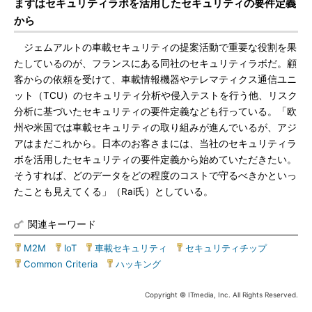
まずはセキュリティラボを活用したセキュリティの要件定義
から
ジェムアルトの車載セキュリティの提案活動で重要な役割を果
たしているのが、フランスにある同社のセキュリティラボだ。顧
客からの依頼を受けて、車載情報機器やテレマティクス通信ユニ
ット（TCU）のセキュリティ分析や侵入テストを行う他、リスク
分析に基づいたセキュリティの要件定義なども行っている。「欧
州や米国では車載セキュリティの取り組みが進んでいるが、アジ
アはまだこれから。日本のお客さまには、当社のセキュリティラ
ボを活用したセキュリティの要件定義から始めていただきたい。
そうすれば、どのデータをどの程度のコストで守るべきかといっ
たことも見えてくる」（Rai氏）としている。
関連キーワード
M2M
|
IoT
|
車載セキュリティ
|
セキュリティチップ
|
Common Criteria
|
ハッキング
Copyright © ITmedia, Inc. All Rights Reserved.