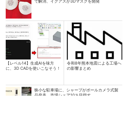
で解消、イグアスが3Dマスクを開発
【レベル14】生成AIを味方
令和8年熊本地震による工場へ
に、3D CADを使いこなそう！
の影響まとめ
狭小な駐車場に、シャープがポールカメラ式製
品発表 市場シェア10％目指す
ルネサスが高崎工場を閉鎖へ、かつてはSiCデ
バイス生産の計画も