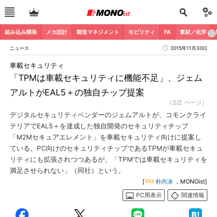
組み込み開発
メカ設計
製造マネジメント
モビリティ
FA
素材／化学
ニュース
2015年11月30日
車載セキュリティ
「TPMは車載セキュリティに機能不足」、ジェム
アルトがEAL5＋の独自チップ提案
（2/2 ページ）
デジタルセキュリティベンダーのジェムアルトが、コモンクライ
テリアでEAL5＋を達成した独自開発のセキュリティチップ
「M2Mセキュアエレメント」を車載セキュリティ向けに提案し
ている。PC向けのセキュリティチップであるTPMが車載セキュ
リティにも拡張されつつあるが、「TPMでは車載セキュリティを
満足させられない」（同社）という。
[
朴尚洙
，MONOist]
PC用表示
関連情報