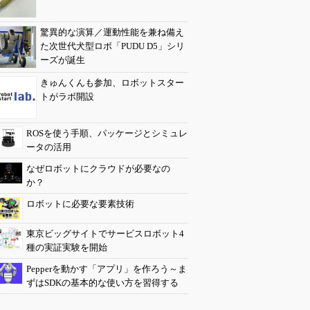
驚異的な演算／運動性能を兼ね備え
た次世代犬型ロボ「PUDU D5」シリ
ーズが誕生
きゅんくんも参加、ロボットスター
トがラボ開設
ROSを使う手順、パッケージとシミュレ
ータの活用
なぜロボットにクラウドが必要なの
か？
ロボットに必要な要素技術
東京ビッグサイトでサービスロボット4
種の実証実験を開始
Pepperを動かす「アプリ」を作ろう～ま
ずはSDKの基本的な使い方を習得する