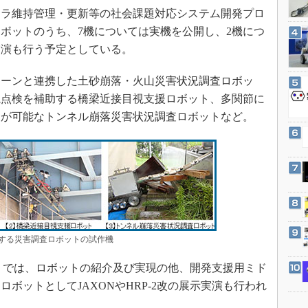
3Dプリンタ
ラ維持管理・更新等の社会課題対応システム開発プロ
産業オープンネット展
デジタルツインとCAE
ロボットのうち、7機については実機を公開し、2機につ
S＆OP
実演も行う予定としている。
インダストリー4.0
ーンと連携した土砂崩落・火山災害状況調査ロボッ
イノベーション
視点検を補助する橋梁近接目視支援ロボット、多関節に
製造業ビッグデータ
査が可能なトンネル崩落災害状況調査ロボットなど。
メイドインジャパン
植物工場
知財マネジメント
海外生産
グローバル設計・開発
制御セキュリティ
示する災害調査ロボットの試作機
新型コロナへの対応
01）では、ロボットの紹介及び実現の他、開発支援用ミド
ボットとしてJAXONやHRP-2改の展示実演も行われ