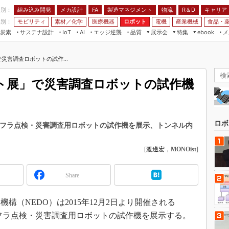
程別：
組み込み開発
メカ設計
製造マネジメント
物流
R＆D
キャリア
FA
業別：
モビリティ
素材／化学
医療機器
ロボット
電機
産業機械
食品・
炭素
サステナ設計
エッジ逆襲
品質
展示会
特集
メ
IoT
AI
ebook
伝承
組み込み開発
CEATEC
読者調査まとめ
編集後記
災害調査ロボットの試作...
JIMTOF
保全
メカ設計
つながるクルマ
組込み/エッジ コンピューティング
ス
 AI
製造マネジメント
5G
ット展」で災害調査ロボットの試作機
展＆IoT/5Gソリューション展
VR／AR
FA
IIFES
モビリティ
フィールドサービス
国際ロボット展
素材／化学
FPGA
ロボ
がインフラ点検・災害調査用ロボットの試作機を展示、トンネル内
ジャパンモビリティショー
組み込み画像技術
TECHNO-FRONTIER
[
渡邊宏
，
MONOist
]
組み込みモデリング
人テク展
Windows Embedded
Share
スマート工場EXPO
車載ソフト開発
EdgeTech+
ISO26262
（NEDO）は2015年12月2日より開催される
日本ものづくりワールド
ンフラ点検・災害調査用ロボットの試作機を展示する。
無償設計ツール
AUTOMOTIVE WORLD