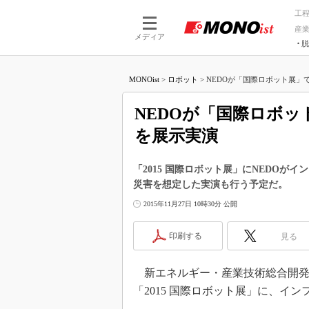
工
産
メディア
脱
つながる技術
AI×技術
MONOist
>
ロボット
>
NEDOが「国際ロボット展」で
つながる工場
AI×設備
つながるサービ
Physical
NEDOが「国際ロボ
を展示実演
「2015 国際ロボット展」にNEDO
災害を想定した実演も行う予定だ。
2015年11月27日 10時30分 公開
印刷する
見る
新エネルギー・産業技術総合開発機構
「2015 国際ロボット展」に、イ