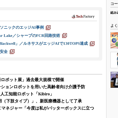
コー
組み
よく
ソニックのエッジAI事例
r Lake／シャープのFCR回路技術
ackwell」／ルネサスがエッジAIで130TOPS達成
安全
国際ロボット展」過去最大規模で開催
ーションロボットを用いた高齢者向け介護予防
工知能ロボット「Kibiro」
療用（下肢タイプ）」、新医療機器として了承
Cマネジャー「今度は私がバッターボックスに立つ