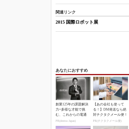
関連リンク
2015 国際ロボット展
あなたにおすすめ
創業125年の課題解決
【あの会社も使って
力×多様な才能で挑
る！】DM発送なら絶
む、これからの電通
対チクタクメール便！
PR(dentsu Japan)
PR(チクタクメール便)