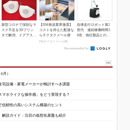
新型コロナで深刻なマ
【DM発送業界激震】
自律走行ロボット第2
スク不足を3Dプリン
コストを抑えた配達な
世代 連続稼働時間3.
タで解消、イグアスが
らチクタクメール便
6倍、他社製品との連
3Dマスクを開発
携も可能
PR(チクタクメール便)
Recommended by
PR
～6月）
住宅設備・家電メーカーが検討すべき課題
スマホライクな操作感」をどう実現する？
で信頼性の高いシステム構築のヒント
」解説ガイド：注目の仮想化基盤も紹介