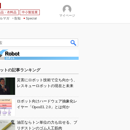
薬品・衣料品
中小製造業
マイページ
ルマガ
告知
Special
ットの記事ランキング
災害にロボット技術で立ち向かう、
レスキューロボットの現在と未来
ロボット向けハードウェア抽象化レ
イヤー「OpenEL 2.0」とは何か
油圧ならトン単位の力も出せる、ブ
リヂストンのゴム人工筋肉