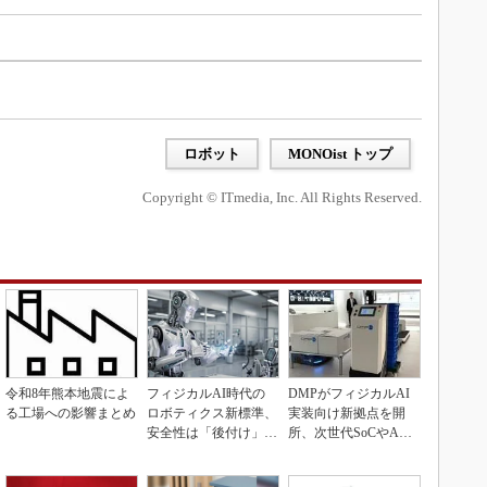
ロボット
MONOist トップ
Copyright © ITmedia, Inc. All Rights Reserved.
令和8年熊本地震によ
フィジカルAI時代の
DMPがフィジカルAI
る工場への影響まとめ
ロボティクス新標準、
実装向け新拠点を開
安全性は「後付け」で
所、次世代SoCやAM
なく「設計の核心」
Rデモを披露