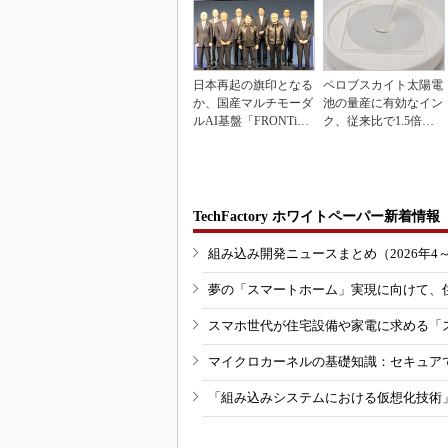
日本再起の旗印となる
ペロブスカイト太陽電
か、国産マルチモーダ
池の量産に有効なイン
ルAI基盤「FRONTi
ク、従来比で1.5倍の
a」が始動
性能向上
TechFactory ホワイトペーパー新着情報
組み込み開発ニュースまとめ（2026年4
夢の「スマートホーム」実現に向けて、
スマホ世代が住宅設備や家電に求める「
マイクロカーネルの基礎知識：セキュア
「組み込みシステムにおける仮想化技術