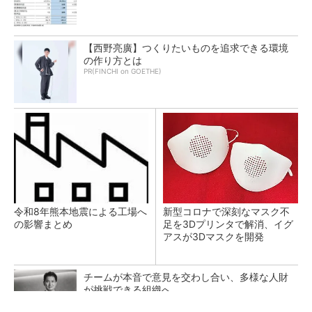
【西野亮廣】つくりたいものを追求できる環境
の作り方とは
PR(FINCHI on GOETHE)
令和8年熊本地震による工場へ
新型コロナで深刻なマスク不
の影響まとめ
足を3Dプリンタで解消、イグ
アスが3Dマスクを開発
チームが本音で意見を交わし合い、多様な人財
が挑戦できる組織へ
PR(dentsu Japan)