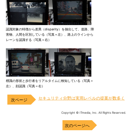
認識対象の特徴から差異（disparity）を抽出して、道路、障
害物、人間を区別している（写真＝左）、路上のラインから
レーンを認識する（写真＝右）
標識の形状と歩行者をリアルタイムに検知している（写真＝
左）、顔認識（写真＝右）
セキュリティ分野は実用レベルの提案が数多く
Copyright © ITmedia, Inc. All Rights Reserved.
次のページへ