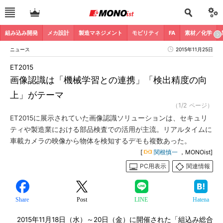
組み込み開発
メカ設計
製造マネジメント
モビリティ
FA
素材／化学
ニュース
2015年11月25日
ET2015
画像認識は「機械学習との連携」「検出精度の向
上」がテーマ
（1/2 ページ）
ET2015に展示されていた画像認識ソリューションは、セキュリ
ティや製造業における部品検査での活用が主流。リアルタイムに
車載カメラの映像から物体を検知するデモも複数あった。
[
関根慎一
，MONOist]
PC用表示
関連情報
Share
Post
LINE
Hatena
2015年11月18日（水）～20日（金）に開催された「組込み総合