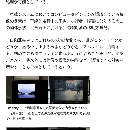
処理が可能としている。
車載システムにおいてコンピュータビジョンが認識している映
像の要素は、車線と走行中の車両、歩行者、障害になりうる周囲
の物体形状、（画面上における）認識対象の移動方向だ。
自動運転車ではこれらの“視覚情報”から、曲がるタイミングか
どうか、あるいは止まるべきかどうかをリアルタイムに判断す
る。初めて走る道でも安全に走れるようにすることを目的とする
ことから、将来的には信号や標識の内容など、認識できる対象を
増やすことも目標としているという。
Uncanny DLで機械学習させた認識対象が表示されている
（写真＝左）、画面上で認識対象が進む方向を矢印で表現し
ている（写真＝右）