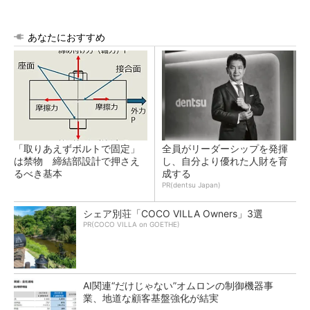
あなたにおすすめ
「取りあえずボルトで固定」
全員がリーダーシップを発揮
は禁物 締結部設計で押さえ
し、自分より優れた人財を育
るべき基本
成する
PR(dentsu Japan)
シェア別荘「COCO VILLA Owners」3選
PR(COCO VILLA on GOETHE)
AI関連“だけじゃない”オムロンの制御機器事
業、地道な顧客基盤強化が結実