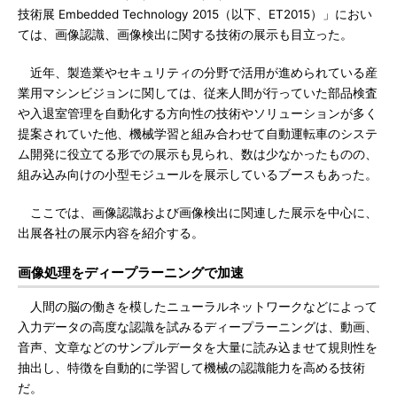
技術展 Embedded Technology 2015（以下、ET2015）」におい
ては、画像認識、画像検出に関する技術の展示も目立った。
近年、製造業やセキュリティの分野で活用が進められている産
業用マシンビジョンに関しては、従来人間が行っていた部品検査
や入退室管理を自動化する方向性の技術やソリューションが多く
提案されていた他、機械学習と組み合わせて自動運転車のシステ
ム開発に役立てる形での展示も見られ、数は少なかったものの、
組み込み向けの小型モジュールを展示しているブースもあった。
ここでは、画像認識および画像検出に関連した展示を中心に、
出展各社の展示内容を紹介する。
画像処理をディープラーニングで加速
人間の脳の働きを模したニューラルネットワークなどによって
入力データの高度な認識を試みるディープラーニングは、動画、
音声、文章などのサンプルデータを大量に読み込ませて規則性を
抽出し、特徴を自動的に学習して機械の認識能力を高める技術
だ。