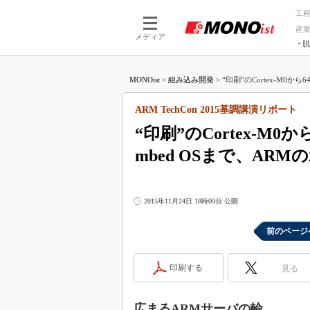
工
産
メディア
脱
つながる技術
AI×技術
MONOist
>
組み込み開発
>
“印刷”のCortex-M0から64
つながる工場
AI×設備
つながるサービ
Physical
ARM TechCon 2015基調講演リポート
“印刷”のCortex-M0か
mbed OSまで、AR
2015年11月24日 18時00分 公開
前のページ
印刷する
見る
広まるARMサーバの輪