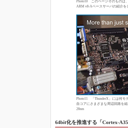
Photo10 このページそのもの
ARM v8-Aベースサーバの紹介
Photo11 「ThunderX」には
自コアにさまざまな周辺回路を組
28nm
64bit化を推進する「Cortex-A3