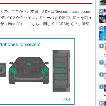
3Dプリンタ
産業オープンネット展
デジタルツインとCAE
らが本題。ARMは“Sensors to smartphones
S＆OP
ローエンドデバイスからハイエンドサーバまで幅広い範囲を狙う
（Photo08）、こちらに関して「ARMからの」新製
インダストリー4.0
イノベーション
製造業ビッグデータ
メイドインジャパン
植物工場
知財マネジメント
海外生産
グローバル設計・開発
制御セキュリティ
新型コロナへの対応