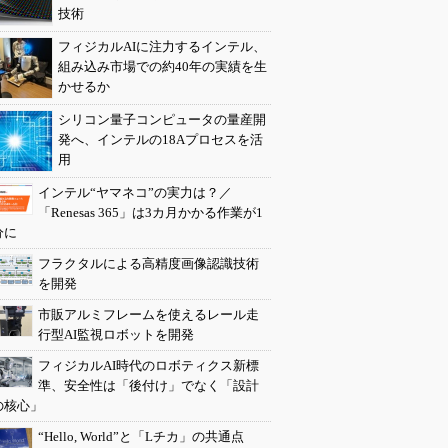
技術
フィジカルAIに注力するインテル、
組み込み市場での約40年の実績を生
かせるか
シリコン量子コンピュータの量産開
発へ、インテルの18Aプロセスを活
用
インテル“ヤマネコ”の実力は？／
「Renesas 365」は3カ月かかる作業が1
分に
フラクタルによる高精度画像認識技術
を開発
市販アルミフレームを使えるレール走
行型AI監視ロボットを開発
フィジカルAI時代のロボティクス新標
準、安全性は「後付け」でなく「設計
の核心」
“Hello, World”と「Lチカ」の共通点