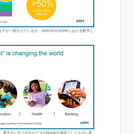
は下が一部欠けているが、2009/2014/2020年における数字と
t”のビジョン。要するに全てのサービスがMobileを前提としたものに変