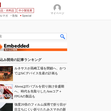
薬品・衣料品
中小製造業
マイページ
ルマガ
告知
Special
込み開発の記事ランキング
ルネサスが高崎工場を閉鎖へ、かつ
てはSiCデバイス生産の計画も
AlteraはITバブルを切り抜け全盛期
へ、時代を先取りしたArmコア＋
FPGAの製品も
強度20倍のフィルム採用で折り目が
目立ちにくい折りたたみスマホの新