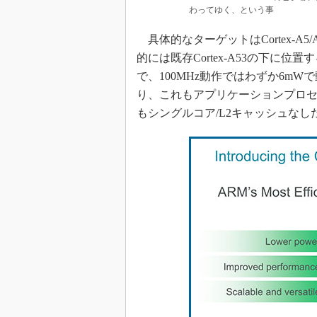
わってゆく、という事
具体的なターゲットはCortex-A5/
的には既存Cortex-A53の下に
で、100MHz動作ではわずか6mW
り、これもアプリケーションプロ
もシングルコア/L2キャッシュなし