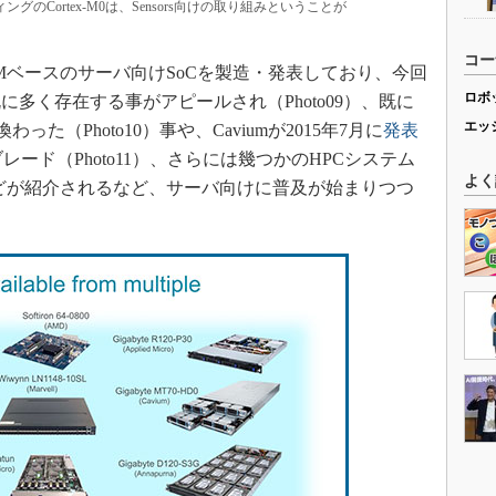
ィングのCortex-M0は、Sensors向けの取り組みということが
コー
ベースのサーバ向けSoCを製造・発表しており、今回
ロボ
多く存在する事がアピールされ（Photo09）、既に
エッ
た（Photo10）事や、Caviumが2015年7月に
発表
ブレード（Photo11）、さらには幾つかのHPCシステム
よく
どが紹介されるなど、サーバ向けに普及が始まりつつ