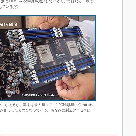
は、別にARM.comの中身を紹介しているわけではなく、単に
をしているだけ。
何モデルかあるが、基本は最大48コア・2.5GHz駆動のCavium独
み合わせたものとなっている。ちなみに製造プロセスは
5」