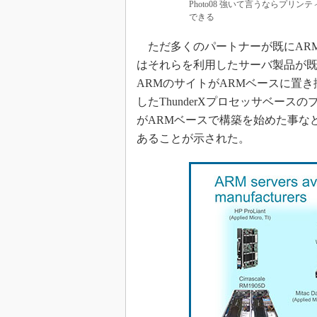
Photo08 強いて言うならプリンテ
できる
ただ多くのパートナーが既にARM
はそれらを利用したサーバ製品が既に
ARMのサイトがARMベースに置き換わっ
したThunderXプロセッサベースの
がARMベースで構築を始めた事な
あることが示された。