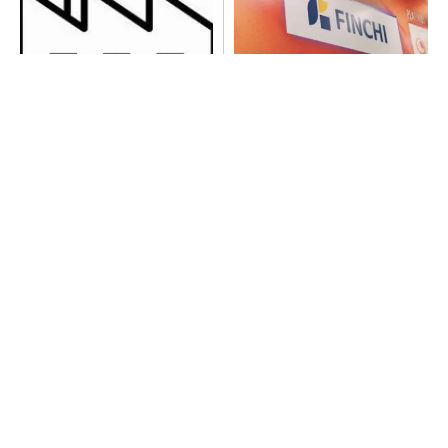
令和8年熊本地震による工場へ
【見城徹×藤田晋】AI時代でも
の影響まとめ
変わらない経営者の本質
PR(FINCHI on GOETHE)
【見城徹×藤田晋】AI時代でも変わらない経営
者の本質
PR(FINCHI on GOETHE)
異例ヒット？ 使い勝手にこだわったオムロン
の“オープンな”IO-Linkマスター
SNSアカウントを着実に成長。実はみんなココ
使ってます。
PR(Dreaw合同会社)