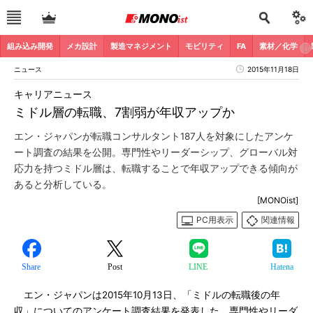
組み込み開発
メカ設計
製造マネジメント
モビリティ
FA
素材／化学
ニュース
2015年11月18日
キャリアニュース
ミドル層の転職、7割弱が年収アップか
エン・ジャパンが転職コンサルタント187人を対象にしたアンケ
ート調査の結果を公開。専門性やリーダーシップ、グローバル対
応力を持つミドル層は、転職することで年収アップできる傾向が
あると分析している。
[MONOist]
PC用表示
関連情報
Share
Post
LINE
Hatena
エン・ジャパンは2015年10月13日、「ミドルの転職後の年
収」についてのアンケート調査結果を発表した。専門性やリーダ